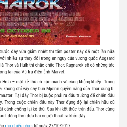
trước đây vừa giảm nhiệt thì tấm poster này đã một lần nữa
 với nhiều sự thay đổi trong an nguy của vương quốc Asgsard
là Thor và Hulk thì chắc chắc Thor: Ragnarok sẽ có những tác
ơng lai của Vũ trụ điện ảnh Marvel.
i Hela – một kẻ thù có sức mạnh vô cùng khủng khiếp. Trong
la, không chỉ vậy cây búa Mjolnir quyền năng của Thor cũng bị
ndmaster. Tại đây Thor bị buộc phải ra đấu trường để chiến đấu
y. Trong cuộc chiến đấu này Thor đụng độ lại chiến hữu cũ
t cánh chống lại kẻ thù. Sau khi kết thúc trận đấu, Thor cùng
rd, đông thời đưa hai người thoát ra khỏi đây.
các
rạp chiếu phim
từ ngày 27/10/2017.