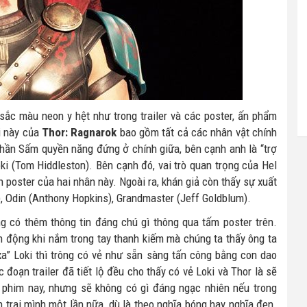
sắc màu neon y hệt như trong trailer và các poster, ấn phẩm
i này của
Thor: Ragnarok
bao gồm tất cả các nhân vật chính
Thần Sấm quyền năng đứng ở chính giữa, bên cạnh anh là “trợ
ki (Tom Hiddleston). Bên cạnh đó, vai trò quan trọng của Hel
ên poster của hai nhân này. Ngoài ra, khán giả còn thấy sự xuất
), Odin (Anthony Hopkins), Grandmaster (Jeff Goldblum).
ng có thêm thông tin đáng chú gì thông qua tấm poster trên.
nh động khi nắm trong tay thanh kiếm mà chúng ta thấy ông ta
 xa” Loki thì trông có vẻ như sẵn sàng tấn công bằng con dao
oạn trailer đã tiết lộ đều cho thấy có vẻ Loki và Thor là sẽ
n phim nay, nhưng sẽ không có gì đáng ngạc nhiên nếu trong
trai mình một lần nữa, dù là theo nghĩa bóng hay nghĩa đen.