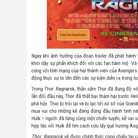
Ngay khi ảnh hưởng của đoạn trailer đã phát hành 
khơi dậy sự phấn khích đối với các fan hâm mộ. Và
cùng với tính mạng của hai thành viên của Avengers 
động thực sự to lớn đến các sự kiện diễn ra trong tư
Trong Thor: Ragnarok, thần sấm Thor đã đụng độ vớ
lần đối đầu này, Thor đã thất bại thảm hại trước He
phá hủy. Thor bị trói lại và bị lạc tới xứ sở của Gra
mua vui cho những kẻ đang đứng đầu hành tinh nà
Hulk – người đã từng cùng một chiến tuyến, kề vai sá
hợp tác với Hulk để tìm cách cứu lấy quê hương Asga
Thor: Ragnarok
sẽ được chính thức công chiếu tại 