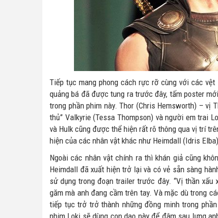
Tiếp tục mang phong cách rực rỡ cùng với các vệt 
quảng bá đã được tung ra trước đây, tấm poster mớ
trong phần phim này. Thor (Chris Hemsworth) – vị 
thủ” Valkyrie (Tessa Thompson) và người em trai Lo
và Hulk cũng được thể hiện rất rõ thông qua vị trí tr
hiện của các nhân vật khác như Heimdall (Idris Elba
Ngoài các nhân vật chính ra thì khán giả cũng khô
Heimdall đã xuất hiện trở lại và có vẻ sẵn sàng hà
sử dụng trong đoạn trailer trước đây. “Vị thần xấu
găm mà anh đang cầm trên tay. Và mặc dù trong các đ
tiếp tục trở trở thành những đồng minh trong phầ
phim Loki sẽ dùng con dao này để đâm sau lưng anh 