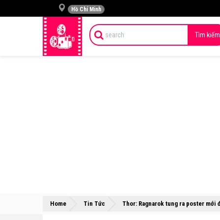
Hồ Chí Minh
Tìm kiếm
Home
Tin Tức
Thor: Ragnarok tung ra poster mới 