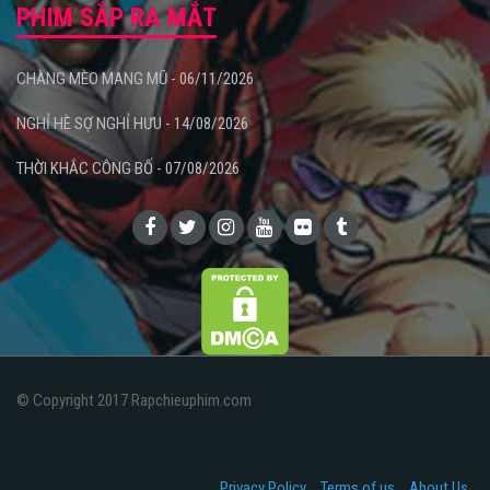
PHIM SẮP RA MẮT
CHÀNG MÈO MANG MŨ - 06/11/2026
NGHỈ HÈ SỢ NGHỈ HƯU - 14/08/2026
THỜI KHẮC CÔNG BỐ - 07/08/2026
© Copyright 2017 Rapchieuphim.com
Privacy Policy
Terms of us
About Us