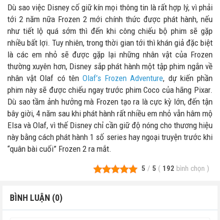
Dù sao việc Disney cố giữ kín mọi thông tin là rất hợp lý, vì phải
tới 2 năm nữa Frozen 2 mới chính thức được phát hành, nếu
như tiết lộ quá sớm thì đến khi công chiếu bộ phim sẽ gặp
nhiều bất lợi. Tuy nhiên, trong thời gian tới thì khán giả đặc biệt
là các em nhỏ sẽ được gặp lại những nhân vật của Frozen
thường xuyên hơn, Disney sắp phát hành một tập phim ngắn về
nhân vật Olaf có tên
Olaf’s Frozen Adventure
, dự kiến phần
phim này sẽ được chiếu ngay trước phim Coco của hãng Pixar.
Dù sao tầm ảnh hưởng mà Frozen tạo ra là cực kỳ lớn, đến tận
bây giời, 4 năm sau khi phát hành rất nhiều em nhỏ vẫn hâm mộ
Elsa và Olaf, vì thế Disney chỉ cần giữ độ nóng cho thương hiệu
này bằng cách phát hành 1 số series hay ngoại truyện trước khi
“quân bài cuối” Frozen 2 ra mắt.
5
/
5
(
192
bình chọn
)
BÌNH LUẬN (0)