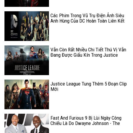
Các Phim Trong Vũ Trụ Điện Ảnh Siêu
Anh Hùng Của DC Hoàn Toàn Liên Kết
Với Nhau
Vẫn Còn Rất Nhiều Chi Tiết Thú Vị Vẫn
Đang Được Giấu Kín Trong Justice
League
Justice League Tung Thêm 5 Đoạn Clip
Mới
Fast And Furious 9 Bị Lùi Ngày Công
Chiếu Là Do Dwayne Johnson - The
Rock?