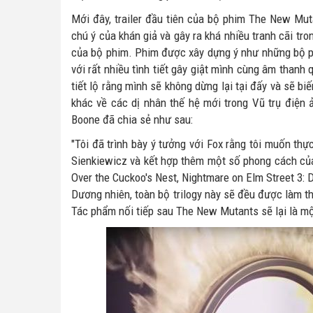
Mới đây, trailer đầu tiên của bộ phim The New Muta
chú ý của khán giả và gây ra khá nhiều tranh cãi t
của bộ phim. Phim được xây dựng ý như những bộ p
với rất nhiều tình tiết gây giật mình cùng âm thanh
tiết lộ rằng mình sẽ không dừng lại tại đấy và sẽ 
khác về các dị nhân thế hệ mới trong Vũ trụ điện 
Boone đã chia sẻ như sau:
"Tôi đã trình bày ý tưởng với Fox rằng tôi muốn th
Sienkiewicz và kết hợp thêm một số phong cách c
Over the Cuckoo's Nest, Nightmare on Elm Street 3:
Dương nhiên, toàn bộ trilogy này sẽ đều được làm t
Tác phẩm nối tiếp sau The New Mutants sẽ lại là mộ