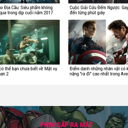
ão Địa Cầu: Siêu phẩm không
Cuộc Giải Cứu Đếm Ngược: Ga
qua trong dịp cuối năm 2017
đến từng phút giây
có thể bạn chưa biết về Mật vụ
Điểm danh những nhân vật có 
an 2
năng "ra đi" cao nhất trong Av
Infinity War
PHIM SẮP RA MẮT