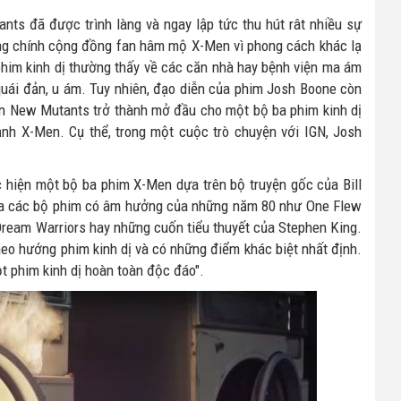
nts đã được trình làng và ngay lập tức thu hút rât nhiều sự
rong chính cộng đồng fan hâm mộ X-Men vì phong cách khác lạ
him kinh dị thường thấy về các căn nhà hay bệnh viện ma ám
 quái đản, u ám. Tuy nhiên, đạo diễn của phim Josh Boone còn
biến New Mutants trở thành mở đầu cho một bộ ba phim kinh dị
ảnh X-Men. Cụ thể, trong một cuộc trò chuyện với IGN, Josh
ực hiện một bộ ba phim X-Men dựa trên bộ truyện gốc của Bill
ủa các bộ phim có âm hưởng của những năm 80 như One Flew
 Dream Warriors hay những cuốn tiểu thuyết của Stephen King.
heo hướng phim kinh dị và có những điểm khác biệt nhất định.
t phim kinh dị hoàn toàn độc đáo".