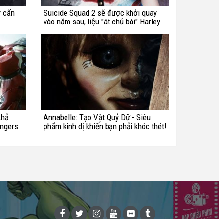
y cấn
Suicide Squad 2 sẽ được khởi quay
vào năm sau, liệu "át chủ bài" Harley
Quinn có quay lại?
khả
Annabelle: Tạo Vật Quỷ Dữ - Siêu
engers:
phẩm kinh dị khiến bạn phải khóc thét!