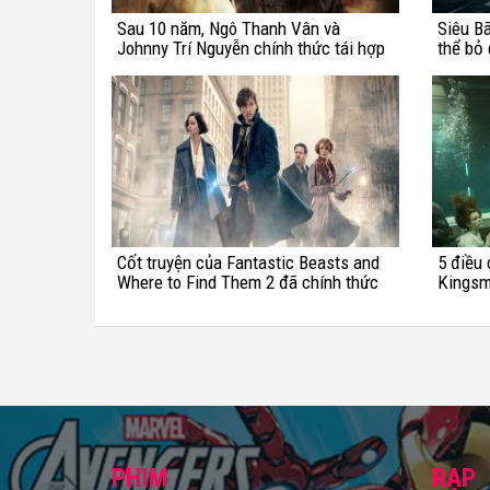
Sau 10 năm, Ngô Thanh Vân và
Siêu B
Johnny Trí Nguyễn chính thức tái hợp
thể bỏ 
trong dự án mới
Cốt truyện của Fantastic Beasts and
5 điều 
Where to Find Them 2 đã chính thức
Kingsm
hoàn thành
PHIM
RẠP