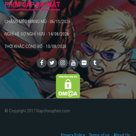
PHIM SẮP RA MẮT
CHÀNG MÈO MANG MŨ - 06/11/2026
NGHỈ HÈ SỢ NGHỈ HƯU - 14/08/2026
THỜI KHẮC CÔNG BỐ - 10/08/2026
© Copyright 2017 Rapchieuphim.com
Privacy Policy
Terms of us
About Us