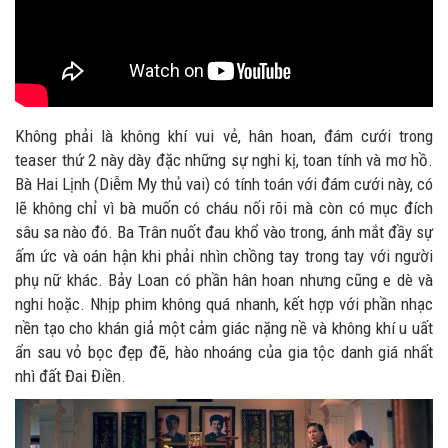
Không phải là không khí vui vẻ, hân hoan, đám cưới trong
teaser thứ 2 này dày đặc những sự nghi kị, toan tính và mơ hồ.
Bà Hai Lịnh (Diễm My thủ vai) có tính toán với đám cưới này, có
lẽ không chỉ vì bà muốn có cháu nối rõi mà còn có mục đích
sâu sa nào đó. Ba Trân nuốt đau khổ vào trong, ánh mắt đầy sự
ấm ức và oán hận khi phải nhìn chồng tay trong tay với người
phụ nữ khác. Bảy Loan có phần hân hoan nhưng cũng e dè và
nghi hoặc. Nhịp phim không quá nhanh, kết hợp với phần nhạc
nền tạo cho khán giả một cảm giác nặng nề và không khí u uất
ẩn sau vỏ bọc đẹp đẽ, hào nhoáng của gia tộc danh giá nhất
nhì đất Đai Điền.