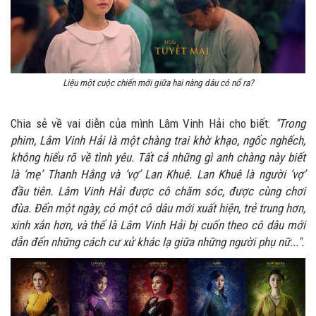
Liệu một cuộc chiến mới giữa hai nàng dâu có nổ ra?
Chia sẻ về vai diễn của mình Lâm Vinh Hải cho biết:
"Trong
phim, Lâm Vinh Hải là một chàng trai khờ khạo, ngốc nghếch,
không hiểu rõ về tình yêu. Tất cả những gì anh chàng này biết
là ‘mẹ’ Thanh Hằng và ‘vợ’ Lan Khuê. Lan Khuê là người ‘vợ’
đầu tiên. Lâm Vinh Hải được cô chăm sóc, được cùng chơi
đùa. Đến một ngày, có một cô dâu mới xuất hiện, trẻ trung hơn,
xinh xắn hơn, và thế là Lâm Vinh Hải bị cuốn theo cô dâu mới
dẫn đến những cách cư xử khác lạ giữa những người phụ nữ...".