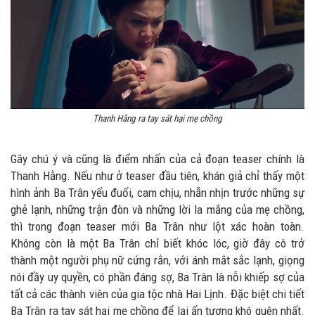
Thanh Hằng ra tay sát hại mẹ chồng
Gây chú ý và cũng là điểm nhấn của cả đoạn teaser chính là
Thanh Hằng. Nếu như ở teaser đầu tiên, khán giả chỉ thấy một
hình ảnh Ba Trân yếu đuối, cam chịu, nhẫn nhịn trước những sự
ghẻ lạnh, những trận đòn và những lời la mắng của mẹ chồng,
thì trong đoạn teaser mới Ba Trân như lột xác hoàn toàn.
Không còn là một Ba Trân chỉ biết khóc lóc, giờ đây cô trở
thành một người phụ nữ cứng rắn, với ánh mắt sắc lạnh, giọng
nói đầy uy quyền, có phần đáng sợ, Ba Trân là nỗi khiếp sợ của
tất cả các thành viên của gia tộc nhà Hai Lịnh. Đặc biệt chi tiết
Ba Trân ra tay sát hại mẹ chồng để lại ấn tượng khó quên nhất.