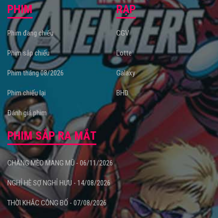
PHIM
RẠP
Phim đang chiếu
CGV
Phim sắp chiếu
Lotte
Phim tháng 08/2026
Galaxy
Phim chiếu lại
BHD
Đánh giá phim
PHIM SẮP RA MẮT
CHÀNG MÈO MANG MŨ - 06/11/2026
NGHỈ HÈ SỢ NGHỈ HƯU - 14/08/2026
THỜI KHẮC CÔNG BỐ - 07/08/2026