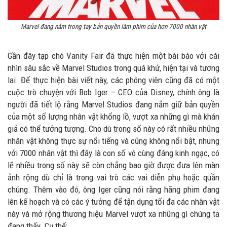
Marvel đang nắm trong tay bản quyền làm phim của hơn 7000 nhân vật
Gần đây tạp chó Vanity Fair đã thực hiện một bài báo với cái
nhìn sâu sắc về Marvel Studios trong quá khứ, hiện tại và tương
lai. Để thực hiện bài viết này, các phóng viên cũng đã có một
cuộc trò chuyện với Bob Iger – CEO của Disney, chính ông là
người đã tiết lộ rằng Marvel Studios đang nắm giữ bản quyền
của một số lượng nhân vật khổng lồ, vượt xa những gì mà khán
giả có thể tưởng tượng. Cho dù trong số này có rất nhiều những
nhân vật không thực sự nổi tiếng và cũng không nổi bật, nhưng
với 7000 nhân vật thì đây là con số vô cùng đáng kinh ngạc, có
lẽ nhiều trong số này sẽ còn chẳng bao giờ được đưa lên màn
ảnh rộng dù chỉ là trong vai trò các vai diễn phụ hoặc quần
chúng. Thêm vào đó, ông Iger cũng nói rằng hãng phim đang
lên kế hoạch và có các ý tưởng để tận dụng tối đa các nhân vật
này và mở rộng thương hiệu Marvel vượt xa những gì chúng ta
đang thấy. Cụ thể: