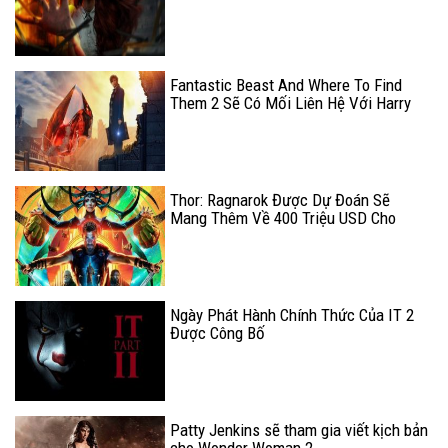
Fantastic Beast And Where To Find
Them 2 Sẽ Có Mối Liên Hệ Với Harry
Potter Và Hòn Đá Phù Thủy
Thor: Ragnarok Được Dự Đoán Sẽ
Mang Thêm Về 400 Triệu USD Cho
Marvel Trong Tuần Này
Ngày Phát Hành Chính Thức Của IT 2
Được Công Bố
Patty Jenkins sẽ tham gia viết kịch bản
cho Wonder Woman 2