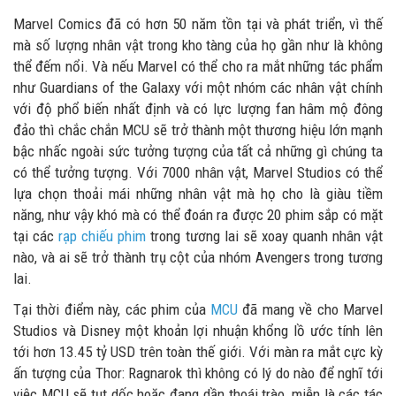
Marvel Comics đã có hơn 50 năm tồn tại và phát triển, vì thế
mà số lượng nhân vật trong kho tàng của họ gần như là không
thể đếm nổi. Và nếu Marvel có thể cho ra mắt những tác phẩm
như Guardians of the Galaxy với một nhóm các nhân vật chính
với độ phổ biến nhất định và có lực lượng fan hâm mộ đông
đảo thì chắc chắn MCU sẽ trở thành một thương hiệu lớn mạnh
bậc nhấc ngoài sức tưởng tượng của tất cả những gì chúng ta
có thể tưởng tượng. Với 7000 nhân vật, Marvel Studios có thể
lựa chọn thoải mái những nhân vật mà họ cho là giàu tiềm
năng, như vậy khó mà có thể đoán ra được 20 phim sắp có mặt
tại các
rạp chiếu phim
trong tương lai sẽ xoay quanh nhân vật
nào, và ai sẽ trở thành trụ cột của nhóm Avengers trong tương
lai.
Tại thời điểm này, các phim của
MCU
đã mang về cho Marvel
Studios và Disney một khoản lợi nhuận khổng lồ ước tính lên
tới hơn 13.45 tỷ USD trên toàn thế giới. Với màn ra mắt cực kỳ
ấn tượng của Thor: Ragnarok thì không có lý do nào để nghĩ tới
việc MCU sẽ tụt dốc hoặc đang dần thoái trào, miễn là các tác