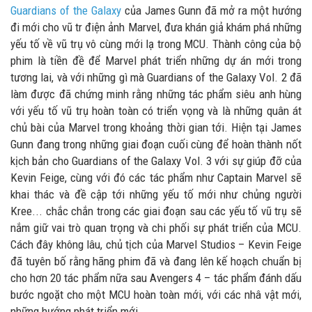
Guardians of the Galaxy
của James Gunn đã mở ra một hướng
đi mới cho vũ tr điện ảnh Marvel, đưa khán giả khám phá những
yếu tố về vũ trụ vô cùng mới lạ trong MCU. Thành công của bộ
phim là tiền đề để Marvel phát triển những dự án mới trong
tương lai, và với những gì mà Guardians of the Galaxy Vol. 2 đã
làm được đã chứng minh rằng những tác phẩm siêu anh hùng
với yếu tố vũ trụ hoàn toàn có triển vọng và là những quân át
chủ bài của Marvel trong khoảng thời gian tới. Hiện tại James
Gunn đang trong những giai đoạn cuối cùng để hoàn thành nốt
kịch bản cho Guardians of the Galaxy Vol. 3 với sự giúp đỡ của
Kevin Feige, cùng với đó các tác phẩm như Captain Marvel sẽ
khai thác và đề cập tới những yếu tố mới như chủng người
Kree... chắc chắn trong các giai đoạn sau các yếu tố vũ trụ sẽ
nắm giữ vai trò quan trọng và chi phối sự phát triển của MCU.
Cách đây không lâu, chủ tịch của Marvel Studios – Kevin Feige
đã tuyên bố rằng hãng phim đã và đang lên kế hoạch chuẩn bị
cho hơn 20 tác phẩm nữa sau Avengers 4 – tác phẩm đánh dấu
bước ngoặt cho một MCU hoàn toàn mới, với các nhâ vật mới,
những hướng phát triển mới.