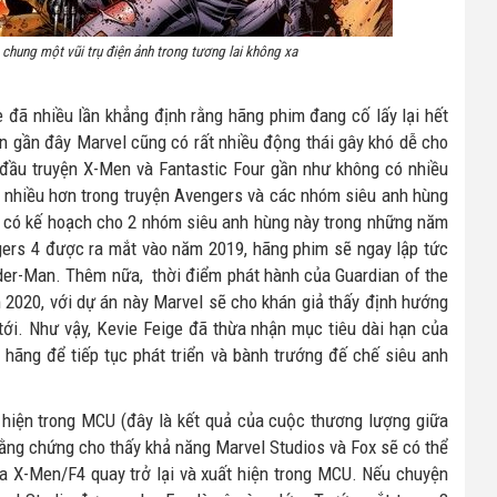
 chung một vũi trụ điện ảnh trong tương lai không xa
 đã nhiều lần khẳng định rằng hãng phim đang cố lấy lại hết
an gần đây Marvel cũng có rất nhiều động thái gây khó dễ cho
đầu truyện X-Men và Fantastic Four gần như không có nhiều
ện nhiều hơn trong truyện Avengers và các nhóm siêu anh hùng
ã có kế hoạch cho 2 nhóm siêu anh hùng này trong những năm
ngers 4 được ra mắt vào năm 2019, hãng phim sẽ ngay lập tức
ider-Man. Thêm nữa, thời điểm phát hành của Guardian of the
 2020, với dự án này Marvel sẽ cho khán giả thấy định hướng
ới. Như vậy, Kevie Feige đã thừa nhận mục tiêu dài hạn của
 hãng để tiếp tục phát triển và bành trướng đế chế siêu anh
 hiện trong MCU (đây là kết quả của cuộc thương lượng giữa
bằng chứng cho thấy khả năng Marvel Studios và Fox sẽ có thể
a X-Men/F4 quay trở lại và xuất hiện trong MCU. Nếu chuyện