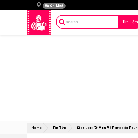
Hồ Chí Minh
Tìm kiếm
Home
Tin Tức
Stan Lee: "X-Men Và Fantastic Four