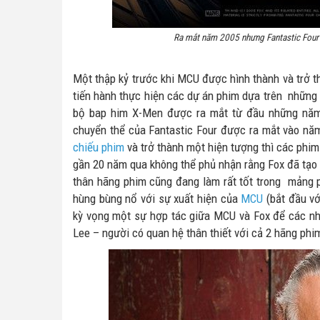
Ra mắt năm 2005 nhưng Fantastic Four 
Một thập kỷ trước khi MCU được hình thành và trở t
tiến hành thực hiện các dự án phim dựa trên những n
bộ bap him X-Men được ra mắt từ đầu những năm 2
chuyển thể của Fantastic Four được ra mắt vào năm
chiếu phim
và trở thành một hiện tượng thì các phim 
gần 20 năm qua không thể phủ nhận rằng Fox đã tạo
thân hãng phim cũng đang làm rất tốt trong mảng ph
hùng bùng nổ với sự xuất hiện của
MCU
(bắt đầu vớ
kỳ vọng một sự hợp tác giữa MCU và Fox để các nhâ
Lee – người có quan hệ thân thiết với cả 2 hãng phi