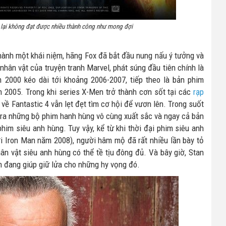
lại không đạt được nhiều thành công như mong đợi
hành một khái niệm, hãng Fox đã bắt đầu nung nấu ý tưởng và
hân vật của truyện tranh Marvel, phát súng đầu tiên chính là
000 kéo dài tới khoảng 2006-2007, tiếp theo là bản phim
 2005. Trong khi series X-Men trở thành cơn sốt tại các
rạp
về Fantastic 4 vẫn lẹt đẹt tìm cơ hội để vươn lên. Trong suốt
 ra những bộ phim hanh hùng vô cùng xuất sắc và ngay cả bản
im siêu anh hùng. Tuy vậy, kể từ khi thời đại phim siêu anh
i Iron Man năm 2008), người hâm mộ đã rất nhiều lần bày tỏ
n vật siêu anh hùng có thể tề tịu đông đủ. Và bây giờ, Stan
m đang giúp giữ lửa cho những hy vọng đó.