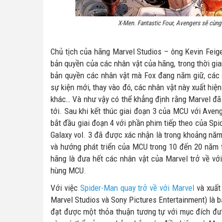
X-Men. Fantastic Four, Avengers sẽ cùng
Chủ tịch của hãng Marvel Studios – ông Kevin Feige
bản quyền của các nhân vật của hãng, trong thời gi
bản quyền các nhân vật mà Fox đang năm giữ, các 
sự kiện mới, thay vào đó, các nhân vật này xuất hi
khác… Và như vậy có thể khẳng định rằng Marvel đ
tới. Sau khi kết thúc giai đoạn 3 của MCU với Ave
bắt đầu giai đoạn 4 với phần phim tiếp theo của Sp
Galaxy vol. 3 đã được xác nhận là trong khoảng năm
và hướng phát triển của MCU trong 10 đến 20 năm t
hãng là đưa hết các nhân vật của Marvel trở về với
hùng MCU.
Với việc
Spider-Man quay trở về với Marvel
và xuất
Marvel Studios và Sony Pictures Entertainment) là 
đạt được một thỏa thuận tương tự với mục đích đư