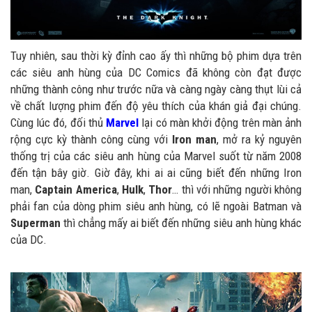
Tuy nhiên, sau thời kỳ đỉnh cao ấy thì những bộ phim dựa trên
các siêu anh hùng của DC Comics đã không còn đạt được
những thành công như trước nữa và càng ngày càng thụt lùi cả
về chất lượng phim đến độ yêu thích của khán giả đại chúng.
Cùng lúc đó, đối thủ
Marvel
lại có màn khởi động trên màn ảnh
rộng cực kỳ thành công cùng với
Iron man
, mở ra kỷ nguyên
thống trị của các siêu anh hùng của Marvel suốt từ năm 2008
đến tận bây giờ. Giờ đây, khi ai ai cũng biết đến những Iron
man,
Captain America
,
Hulk
,
Thor
… thì với những người không
phải fan của dòng phim siêu anh hùng, có lẽ ngoài Batman và
Superman
thì chẳng mấy ai biết đến những siêu anh hùng khác
của DC.