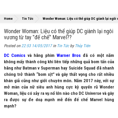
Home
Tin Tức
Wonder Woman: Liệu có thể giúp DC giành lại ngôi 
Wonder Woman: Liệu có thể giúp DC giành lại ngôi
vương từ tay "đế chế" Marvel??
Posted on
22:53 14/05/2017
in
Tin Tức
by
Thủy Tiên
DC Comics
và hãng phim
Warner Bros
đã có một năm
không mấy thành công khi liên tiếp những quả bom tấn của
hãng như Batman v Superman hay Suicide Squad đã nhanh
chóng trở thành “bom xịt” và gây thất vọng cho rất nhiều
khán giả cũng như giới chuyên môn. Năm 2017 này, với sự
mở màn của nữ siêu anh hùng cực kỳ quyến rũ Wonder
Woman, liệu có xảy ra vụ nổ lớn nào cho DC Universe và gây
ra được sự đe doạ mạnh mẽ đến đế chế Marvel hùng
mạnh?