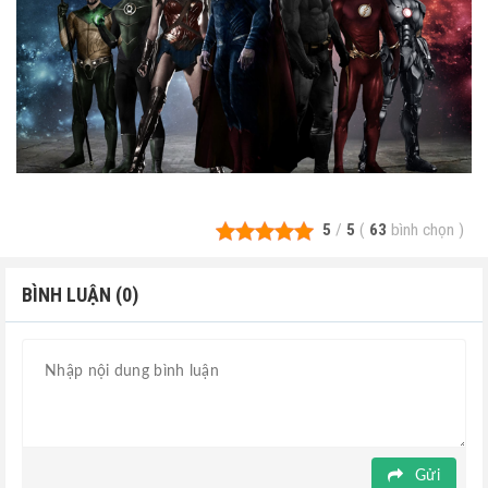
5
/
5
(
63
bình chọn
)
BÌNH LUẬN (0)
Gửi