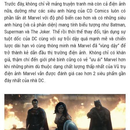
Trước đây, không chỉ về mảng truyện tranh mà còn cả điện ảnh
nữa, dường như các siêu anh hùng của CD Comics luôn có
phần lấn át Marvel với độ phổ biến cao hơn và có những siêu
anh hùng (và cả phản diện) mang tính biểu tượng như Batman,
Superman và The Joker. Thế rồi thời thế thay đổi, tận dụng sự
tuột dốc của DC cùng với sự trỗi dậy quá mạnh mẽ và chiến
lược dài hạn vô cùng thông minh mà Marvel đã “vùng dậy” để
trở thành kẻ dẫn đầu thị trường điện ảnh. Không chỉ có khán
giả, thậm chí đến giới phê bình cũng có vẻ “ưu ái” Marvel hơn
khi những phim dù thuộc dạng chất lượng thấp nhất của Vũ trụ
điện ảnh Marvel vẫn được đánh giá cao hơn 2 siêu phẩm gần
đây nhất của nhà DC.