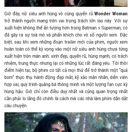
Giờ đây, nữ siêu anh hùng vô cùng quyến rũ
Wonder Woman
trở thành người mang trên vai trọng trách lớn lao này. Với sự
xuất hiện không thể ấn tượng hơn trong Batman v Superman, cô
đã gây ra sự toà mò và phấn khích cho vô số người xem. Đặc
biệt, sau khi xem những đoạn trailer mới của phim, người xem
hoàn toàn có thể kỳ vọng vào một nữ siêu anh hùng chưa từng
xuất hiện trên màn anh: xinh đẹp, quyến rũ, hùng mạnh, có trách
nhiệm, trung thực nhưng lại có những lúc rất đáng yêu. Tới thời
điểm hiện tại, bộ phim có tất cả mọi thứ để trở thành một “quả
bom” thực thụ: hành động đẹp mắt, kỹ xảo mãn nhãn, diễn viên
hợp vai, quy trình quảng bá thông minh và một lượng fan cực kỳ
hùng hậu. Giờ chỉ còn điều duy nhất và cũng quan trọng nhất
cần phải lo lắng đó chính là cách mà các nhà làm phim dẫn dắt
câu chuyện.