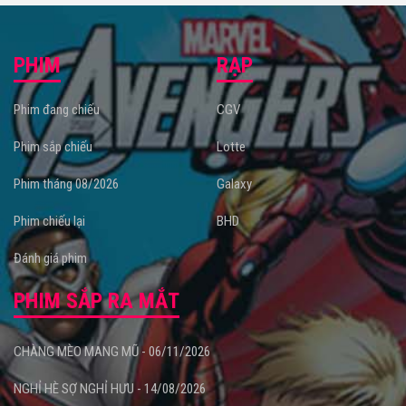
PHIM
RẠP
Phim đang chiếu
CGV
Phim sắp chiếu
Lotte
Phim tháng 08/2026
Galaxy
Phim chiếu lại
BHD
Đánh giá phim
PHIM SẮP RA MẮT
CHÀNG MÈO MANG MŨ - 06/11/2026
NGHỈ HÈ SỢ NGHỈ HƯU - 14/08/2026