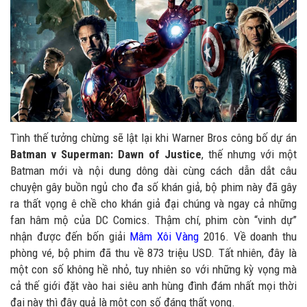
Tình thế tưởng chừng sẽ lật lại khi Warner Bros công bố dự án
Batman v Superman: Dawn of Justice
, thế nhưng với một
Batman mới và nội dung dông dài cùng cách dẫn dắt câu
chuyện gây buồn ngủ cho đa số khán giả, bộ phim này đã gây
ra thất vọng ê chề cho khán giả đại chúng và ngay cả những
fan hâm mộ của DC Comics. Thậm chí, phim còn “vinh dự”
nhận được đến bốn giải
Mâm Xôi Vàng
2016. Về doanh thu
phòng vé, bộ phim đã thu về 873 triệu USD. Tất nhiên, đây là
một con số không hề nhỏ, tuy nhiên so với những kỳ vọng mà
cả thế giới đặt vào hai siêu anh hùng đình đám nhất mọi thời
đại này thì đây quả là một con số đáng thất vọng.