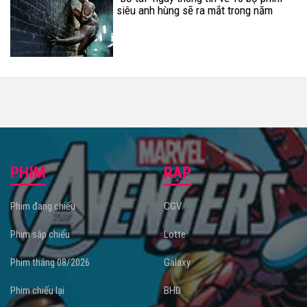
siêu anh hùng sẽ ra mắt trong năm
2018 (P.2)
PHIM
RẠP
Phim đang chiếu
CGV
Phim sắp chiếu
Lotte
Phim tháng 08/2026
Galaxy
Phim chiếu lại
BHD