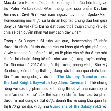
Mặc dù Tom Holland đã có màn xuất hiện lần đầu tiên trong vai
trò Peter Parker/Spider-Man thông qua siêu phẩm
Captain
America: Civil War
vào năm ngoài, tuy nhiên Spider-Man:
Homecoming mới thực sự là dự án hợp tác chung đầu tiên giữa
Sony và Marvel kể từ khi họ đạt được thoả thuận chung về việc
chia sẻ bản quyền nhân vật này cách đây 2 năm.
Trong suốt 3 ngày cuối tuần vừa qua, Homecoming đã nhận
được rất nhiều lời tán dương của cả khan giả và giới phê bình,
vì vậy trong nhiều tuần sắp tới, có lẽ phim vẫn sẽ thu được một
khoản lợi nhuận đáng kể nữa nhờ vào hiệu ứng truyền miệng.
Từ đầu mùa hè 2017 đến giờ, thị trường phong vé tại Bắc Mỹ
đã chứng kiến những thất bại đáng xấu hổ của quá nhiều bom
tấn được mong chờ, ví dụ như
The Mummy
,
Transformers:
the Last Knight
,
Baywatch
hay
Alien: Covenant
...Thế nhưng
riêng với các bộ phim siêu anh hùng thì có vẻ như năm nay là
năm “ăn nên làm ra” của thể loại này khi lần lượt các bộ phim
được ra mắt cũng đã đạt được doanh thu vô cùng khả quan tại
thị trường nội địa, ví dụ như
Guardians of the Galaxy vol.2
với