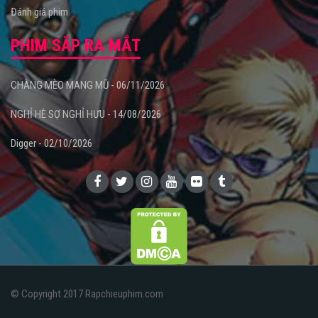
Đánh giá phim
PHIM SẮP RA MẮT
CHÀNG MÈO MANG MŨ - 06/11/2026
NGHỈ HÈ SỢ NGHỈ HƯU - 14/08/2026
Digger - 02/10/2026
© Copyright 2017 Rapchieuphim.com