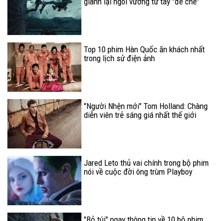
giành lại ngôi vương từ tay "đế chế"
Marvel??
Top 10 phim Hàn Quốc ăn khách nhất
trong lịch sử điện ảnh
"Người Nhện mới" Tom Holland: Chàng
diễn viên trẻ sáng giá nhất thế giới
Jared Leto thủ vai chính trong bộ phim
nói về cuộc đời ông trùm Playboy
"Bỏ túi" ngay thông tin về 10 bộ phim