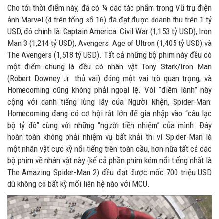
Cho tới thời điểm này, đã có ¼ các tác phẩm trong Vũ trụ điện
ảnh Marvel (4 trên tổng số 16) đã đạt được doanh thu trên 1 tỷ
USD, đó chính là: Captain America: Civil War (1,153 tỷ USD), Iron
Man 3 (1,214 tỷ USD), Avengers: Age of Ultron (1,405 tỷ USD) và
The Avengers (1,518 tỷ USD). Tất cả những bộ phim này đều có
một điểm chung là đều có nhân vật Tony Stark/Iron Man
(Robert Downey Jr. thủ vai) đóng một vai trò quan trọng, và
Homecoming cũng không phải ngoại lệ. Với “điềm lành” này
cộng với danh tiếng lừng lẫy của Người Nhện, Spider-Man:
Homecoming đang có cơ hội rất lớn để gia nhập vào “câu lạc
bộ tỷ đô” cùng với những “người tiền nhiệm” của mình. Đây
hoàn toàn không phải nhiệm vụ bất khải thi vì Spider-Man là
một nhân vật cực kỳ nổi tiếng trên toàn cầu, hơn nữa tất cả các
bộ phim về nhân vật này (kể cả phần phim kém nổi tiếng nhất là
The Amazing Spider-Man 2) đều đạt được mốc 700 triệu USD
dù không có bất kỳ mối liên hệ nào với MCU.