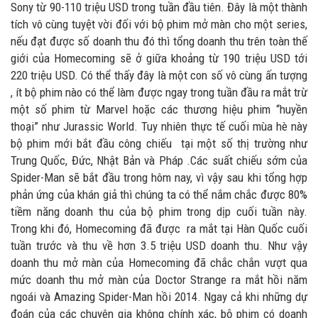
Sony từ 90-110 triệu USD trong tuần đầu tiên. Đây là một thành
tích vô cùng tuyệt vời đối với bộ phim mở màn cho một series,
nếu đạt được số doanh thu đó thì tổng doanh thu trên toàn thế
giới của Homecoming sẽ ở giữa khoảng từ 190 triệu USD tới
220 triệu USD. Có thể thấy đây là một con số vô cùng ấn tượng
, ít bộ phim nào có thể làm được ngay trong tuần đầu ra mắt trừ
một số phim từ Marvel hoặc các thương hiệu phim “huyền
thoại” như Jurassic World. Tuy nhiên thực tế cuối mùa hè này
bộ phim mới bắt đầu công chiếu tại một số thị trường như
Trung Quốc, Đức, Nhật Bản và Pháp .Các suất chiếu sớm của
Spider-Man sẽ bắt đầu trong hôm nay, vì vậy sau khi tổng hợp
phản ứng của khán giả thì chúng ta có thể nắm chắc được 80%
tiềm năng doanh thu của bộ phim trong dịp cuối tuần này.
Trong khi đó, Homecoming đã được ra mắt tại Hàn Quốc cuối
tuần trước và thu về hơn 3.5 triệu USD doanh thu. Như vậy
doanh thu mở màn của Homecoming đã chắc chắn vượt qua
mức doanh thu mở màn của Doctor Strange ra mắt hồi năm
ngoái và Amazing Spider-Man hồi 2014. Ngay cả khi những dự
đoán của các chuyên gia không chính xác, bộ phim có doanh