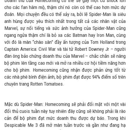
Doanh thu của Homecoming có thể sẽ gây một cú shock lớn
cho các fan hâm mộ, thậm chí nó còn có thể cao hơn mức dự
đoán. Mọi chuyện đều có thể xảy ra, bởi lẽ Spider-Man là siêu
anh hùng được yêu thích nhất trong tất cả các nhân vật của
Marvel, sự nổi tiếng và sức ảnh hưởng của Spider-Man cũng
ngang ngửa thậm chí là bỏ xa các Batman hay Iron Man, cùng
với đó là màn “chào sân” đầy ấn tượng của Tom Holland trong
Captain America: Civil War và tài tử Robert Downey Jr – người
đàn ông bảo chứng doanh thu của Marvel – chắc chắn sẽ nâng
bộ phim lên tầng cao mới và mở ra nhiều cơ hội tiềm năng hơn
cho bộ phim. Homecoming cũng nhận được phản ứng tốt từ
các nhà phê bình điện ảnh, bộ phim đạt được 94% điểm số trên
chuyên trang Rotten Tomatoes.
Mặc dù Spider-Man: Homecoming sẽ phải đối mặt với một vài
đối thủ cuois tuần này tuy nhiên đây cũng sẽ không phải là rào
cản để bộ phim đạt mức doanh thu được dự báo. Trong khi
Despicable Me 3 đã mở màn tuần trước và gần như đang hạ