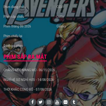
Phim đang chiếu
CGV
Phim sắp chiếu
Lotte
Phim tháng 08/2026
Galaxy
Phim chiếu lại
BHD
Đánh giá phim
PHIM SẮP RA MẮT
CHÀNG MÈO MANG MŨ - 06/11/2026
NGHỈ HÈ SỢ NGHỈ HƯU - 14/08/2026
THỜI KHẮC CÔNG BỐ - 07/08/2026