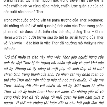
Grandmaster, tuy nhiên nguồn gốc trong truyện thì Valkyrie là
một chiến binh vô cùng dũng mãnh, chiến lược quân sự của cô
còn xuất sắc hơn cả Thor.
Trong một cuộc phỏng vấn tại phim trường của Thor: Ragnarok,
khi những câu hỏi về mối quan hệ tình cảm của Thor trong phần
phim mới sẽ được phát triển như thế nào, chàng Thor – Chris
Hemsworth chỉ cười trừ và sau đó tiết lộ sự ấn tượng của Thor
với Valkyrie – đặc biệt là việc Thor đã ngưỡng mộ Valkyrie như
thế nào:
“Có thể miêu tả việc này như việc Thor gặp người hùng của
anh ấy vậy! Thor bị ấn tượng bởi nhân vật này và quá khứ của
cô ấy. Nhưng cô ấy cũng là một phụ nữ xinh đẹp và là một
chiến binh trung thành của anh. Và nhân vật này hoàn toàn có
thể cho Thor một trận nhừ từ nếu như cô mấy muốn. Vì vậy mà
Thor không đối đầu với nhiều với cô ấy. Mối quan hệ giữa
Thor và cô ấy hoàn toàn khác với Jane. Có những yếu tố vô
cùng khác biệt đã tác động tới mối quan hệ tình cảm giữa 2
người. Vì thế mà chúng tôi luôn đặt ra câu hỏi phải làm thế