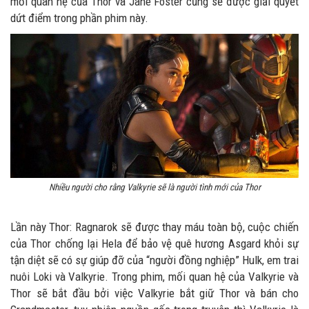
mối quan hệ của Thor và Jane Foster cũng sẽ được giải quyết
dứt điểm trong phần phim này.
Nhiều người cho rằng Valkyrie sẽ là người tình mới của Thor
Lần này Thor: Ragnarok sẽ được thay máu toàn bộ, cuộc chiến
của Thor chống lại Hela để bảo vệ quê hương Asgard khỏi sự
tận diệt sẽ có sự giúp đỡ của “người đồng nghiệp” Hulk, em trai
nuôi Loki và Valkyrie. Trong phim, mối quan hệ của Valkyrie và
Thor sẽ bắt đầu bởi việc Valkyrie bắt giữ Thor và bán cho