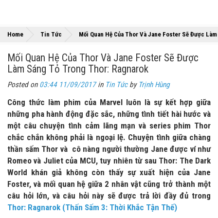
Home
Tin Tức
Mối Quan Hệ Của Thor Và Jane Foster Sẽ Được Làm
Mối Quan Hệ Của Thor Và Jane Foster Sẽ Được
Làm Sáng Tỏ Trong Thor: Ragnarok
Posted on
03:44 11/09/2017
in
Tin Tức
by
Trịnh Hùng
Công thức làm phim của Marvel luôn là sự kết hợp giữa
những pha hành động đặc sắc, những tình tiết hài hước và
một câu chuyện tình cảm lãng mạn và series phim Thor
chắc chắn không phải là ngoại lệ. Chuyện tình giữa chàng
thần sấm Thor và cô nàng người thường Jane được ví như
Romeo và Juliet của MCU, tuy nhiên từ sau Thor: The Dark
World khán giả không còn thấy sự xuất hiện của Jane
Foster, và mối quan hệ giữa 2 nhân vật cũng trở thành một
câu hỏi lớn, và câu hỏi này sẽ được trả lời đầy đủ trong
Thor: Ragnarok (Thấn Sấm 3: Thời Khắc Tận Thế)