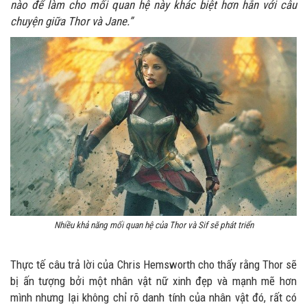
nào để làm cho mối quan hệ này khác biệt hơn hẳn với câu
chuyện giữa Thor và Jane.”
Nhiều khả năng mối quan hệ của Thor và Sif sẽ phát triển
Thực tế câu trả lời của Chris Hemsworth cho thấy rằng Thor sẽ
bị ấn tượng bởi một nhân vật nữ xinh đẹp và mạnh mẽ hơn
mình nhưng lại không chỉ rõ danh tính của nhân vật đó, rất có