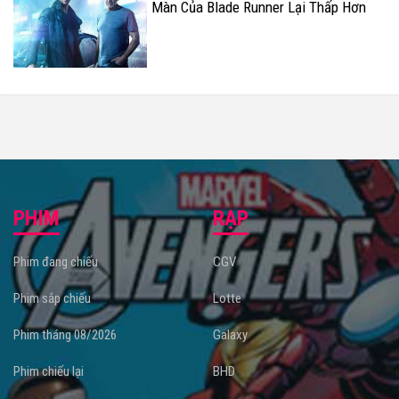
Màn Của Blade Runner Lại Thấp Hơn
Mức Được Kỳ Vọng
PHIM
RẠP
Phim đang chiếu
CGV
Phim sắp chiếu
Lotte
Phim tháng 08/2026
Galaxy
Phim chiếu lại
BHD