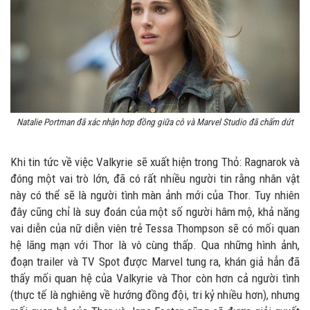
Natalie Portman đã xác nhận hơp đồng giữa cô và Marvel Studio đã chấm dứt
Khi tin tức về việc Valkyrie sẽ xuất hiện trong Thỏ: Ragnarok và
đóng một vai trò lớn, đã có rất nhiều người tin rằng nhân vật
này có thể sẽ là người tình màn ảnh mới của Thor. Tuy nhiên
đây cũng chỉ là suy đoán của một số người hâm mộ, khả năng
vai diễn của nữ diễn viên trẻ Tessa Thompson sẽ có mối quan
hệ lãng mạn với Thor là vô cùng thấp. Qua những hình ảnh,
đoạn trailer và TV Spot được Marvel tung ra, khán giả hẳn đã
thấy mối quan hệ của Valkyrie và Thor còn hơn cả người tình
(thực tế là nghiêng về hướng đồng đội, tri kỷ nhiều hơn), nhưng