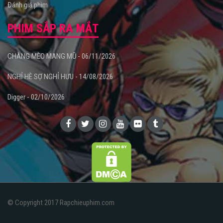
Đánh giá phim
PHIM SẮP RA MẮT
CHÀNG MÈO MANG MŨ - 06/11/2026
NGHỈ HÈ SỢ NGHỈ HƯU - 14/08/2026
Digger - 02/10/2026
© Copyright 2017 Rapchieuphim.com