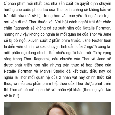
Ở phần phim mới nhất, các nhà sản xuất đã quyết định chuyển
hướng cho cuộc phiêu lưu của Thor, anh chàng sẽ không bảo vệ
trái đất nữa mà sẽ tập trung hơn vào các yếu tố ngoài vũ trụ -
nơi vốn dĩ mà Thor thuộc về. Với bối cảnh ngoài trái đất chắc
chắn Ragnarok sẽ không có sự xuất hiện của Natalie Portman,
nhưng như vậy không có nghĩa là mối quan hệ của Thor và Jane
sẽ bị bỏ ngỏ. Xuyên suốt 2 phần phim trước, Jane Foster luôn
là diễn viên chính, và câu chuyện tình cảm của 2 người cũng là
một phần nội dung chính. Rất nhiều người hâm mộ đã hy vọng
rằng trong Thor: Ragnarok, câu chuyện của Thor và Jane sẽ
được phát triển hơn nữa nhưng trên thực tế hợp đồng của
Natalie Portman và Marvel Studio đã kết thúc, điều này có
nghĩa là Thor mối quan hệ của 2 nhân vật này chính thức kết
thúc, và nếu các phần phim tiếp theo của Thor được phát triển
thì Thor sẽ có mối quan hệ với nhân vật khác (theo nguyên tác
sẽ là Sif).