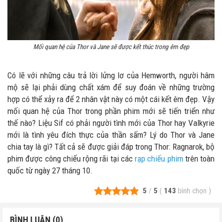
Mối quan hệ của Thor và Jane sẽ được kết thúc trong êm đẹp
Có lẽ với những câu trả lời lửng lơ của Hemworth, người hâm
mộ sẽ lại phải dùng chất xám để suy đoán về những trường
hợp có thể xảy ra để 2 nhân vật này có một cái kết êm đẹp. Vậy
mối quan hệ của Thor trong phần phim mới sẽ tiến triển như
thế nào? Liệu Sif có phải người tình mới của Thor hay Valkyrie
mới là tình yêu đích thực của thần sấm? Lý do Thor và Jane
chia tay là gì? Tất cả sẽ được giải đáp trong Thor: Ragnarok, bộ
phim được công chiếu rộng rãi tại các
rạp chiếu phim
trên toàn
quốc từ ngày 27 tháng 10.
5
/
5
(
143
bình chọn
)
BÌNH LUẬN (0)