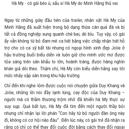
Hà My - cô gái béo ú, xấu xí Hà My do Minh Hằng thủ vai
Ngay từ những giây đầu tiên của trailer, nhân vật Hà My của
Minh Hằng đã xuất hiện trong bộ dạng thừa cân quá đà và bị
tất cả đồng nghiệp xung quanh chê bai, dè bỉu. Tuy vậy, cô gái
ấy vẫn không từ bỏ đam mê ca hát bằng việc chấp nhận hát hỗ
trợ cho cô ca sỹ bất tài nhưng có ngoại hình xinh đẹp Jolie ở
hậu trường buổi biểu diễn và luôn giữ cho mình ước mơ được
tỏa sáng trên sân khấu to lớn, hoành tráng, được hàng nghìn
khán giả dõi theo. Thậm chí, Hà My còn biểu diễn hăng say tới
mức nhảy sập sàn trong khu hậu trường.
Chỉ đến khi nghe lỏm được cuộc nói chuyện giữa Duy Khang và
Jolie, những lời nói đầy lạnh lùng, cay độc của Duy Khang –
người mà cô thầm thương trộm nhớ đã khiến hà My thực sự
suy sụp. Quá bất lực, Hà My đã tìm đến một người thầy bỏi
nhưng chỉ nhận lại lời phán “Con hãy từ bỏ người đàn ông này
đi, không có cơ hội nào đâu”. Đến lúc này, cô gái trẻ đã nhận ra
rằng cô chỉ có thể thay đổi cuộc đời bằng cách thay đổi ngoại