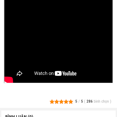
5
/
5
(
286
bình chọn
)
BÌNH LUẬN (0)