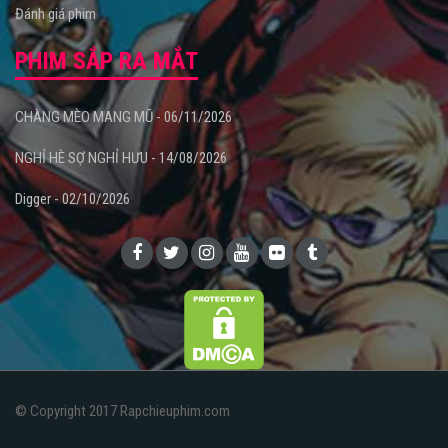
Đánh giá phim
PHIM SẮP RA MẮT
CHÀNG MÈO MANG MŨ - 06/11/2026
NGHỈ HÈ SỢ NGHỈ HƯU - 14/08/2026
Digger - 02/10/2026
© Copyright 2017 Rapchieuphim.com