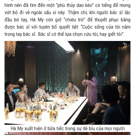
hình nên đã tìm đến một “phù thủy dao kéo” có tiếng để mong
vứt bỏ đi vẻ ngoài xấu xí này. Thậm chí, khi người bác sĩ lắc
đầu bó tay, Hà My còn giở “chiêu trò” để thuyết phục bằng
được bác sĩ với tuyên bố quyết liệt: “Cuộc sống của tôi nằm
trong tay bác sĩ. Bác sĩ có thể lựa chọn cứu tôi, hay giết tôi”.
Hà My xuất hiện ở bữa tiếc trong sự dè bỉu của mọi người