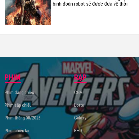
binh đoàn robot sẽ được đưa về thời
La Mã cổ đại?
PHIM
RẠP
Phim đang chiếu
CGV
Phim sắp chiếu
Lotte
Phim tháng 08/2026
Galaxy
Phim chiếu lại
BHD