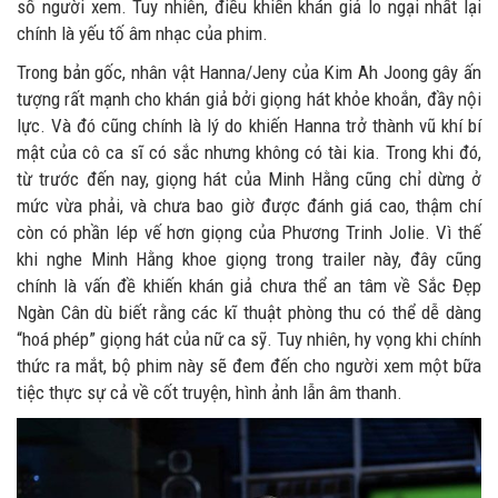
số người xem. Tuy nhiên, điều khiến khán giả lo ngại nhất lại
chính là yếu tố âm nhạc của phim.
Trong bản gốc, nhân vật Hanna/Jeny của Kim Ah Joong gây ấn
tượng rất mạnh cho khán giả bởi giọng hát khỏe khoắn, đầy nội
lực. Và đó cũng chính là lý do khiến Hanna trở thành vũ khí bí
mật của cô ca sĩ có sắc nhưng không có tài kia. Trong khi đó,
từ trước đến nay, giọng hát của Minh Hằng cũng chỉ dừng ở
mức vừa phải, và chưa bao giờ được đánh giá cao, thậm chí
còn có phần lép vế hơn giọng của Phương Trinh Jolie. Vì thế
khi nghe Minh Hằng khoe giọng trong trailer này, đây cũng
chính là vấn đề khiến khán giả chưa thể an tâm về Sắc Đẹp
Ngàn Cân dù biết rằng các kĩ thuật phòng thu có thể dễ dàng
“hoá phép” giọng hát của nữ ca sỹ. Tuy nhiên, hy vọng khi chính
thức ra mắt, bộ phim này sẽ đem đến cho người xem một bữa
tiệc thực sự cả về cốt truyện, hình ảnh lẫn âm thanh.