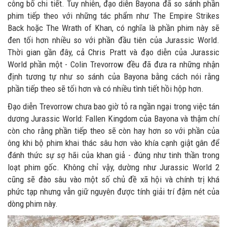
công bố chi tiết. Tuy nhiên, đạo diễn Bayona đã so sánh phần
phim tiếp theo với những tác phẩm như The Empire Strikes
Back hoặc The Wrath of Khan, có nghĩa là phần phim này sẽ
đen tối hơn nhiều so với phần đầu tiên của Jurassic World.
Thời gian gần đây, cả Chris Pratt và đạo diễn của Jurassic
World phần một - Colin Trevorrow đều đã đưa ra những nhận
định tương tự như so sánh của Bayona bằng cách nói rằng
phần tiếp theo sẽ tối hơn và có nhiều tình tiết hồi hộp hơn.
Đạo diễn Trevorrow chưa bao giờ tỏ ra ngần ngại trong việc tán
dương Jurassic World: Fallen Kingdom của Bayona và thậm chí
còn cho rằng phần tiếp theo sẽ còn hay hơn so với phần của
ông khi bộ phim khai thác sâu hơn vào khía cạnh giật gân để
đánh thức sự sợ hãi của khan giả - đúng như tinh thần trong
loạt phim gốc. Không chỉ vậy, dường như Jurassic World 2
cũng sẽ đào sâu vào một số chủ đề xã hội và chính trị khá
phức tạp nhưng vẫn giữ nguyên được tính giải trí đậm nét của
dòng phim này.