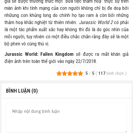
giả sẽ được thưởng thức một “bữa tiệc thảm hoạ” thực sự trên
màn ảnh khi tính mạng của con người không chỉ bị đe doạ bởi
nhữung con khủng long do chính họ tạo ram à còn bởi những
thảm hoạ khắc nghiệt từ thiên nhiên.
Jurassic World 2
có phải
là một tác phẩm xuất sắc hay không thì đó là do góc nhìn của
mỗi người, tuy nhiên có một điều chắc chắn rằng đây sẽ là một
bộ phim vô cùng thú vị.
Jurassic World: Fallen Kingdom
sẽ được ra mắt khán giả
điện ảnh trên toàn thế giới vào ngày 22/7/2018.
5
/
5
(
117
bình chọn
)
BÌNH LUẬN (0)