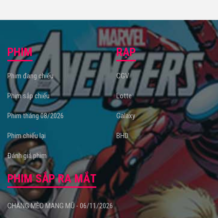
PHIM
RẠP
Phim đang chiếu
CGV
Phim sắp chiếu
Lotte
Phim tháng 08/2026
Galaxy
Phim chiếu lại
BHD
Đánh giá phim
PHIM SẮP RA MẮT
CHÀNG MÈO MANG MŨ - 06/11/2026