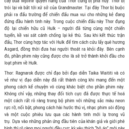
cây búa Mjolnir quyền năng của Thor cũng bị phá hủy. Thor bị
trói lại và bắt tới xứ sở của Grandmaster. Tại đây Thor bị buộc
phải ra đấu trường để chiến đấu mua vui cho những kẻ đang
đứng đầu hành tinh này. Trong cuộc chiến đấu này Thor đụng
độ lại chiến hữu cũ Hulk – người đã từng cùng một chiến
tuyến, kề vai sát cánh chống lại kẻ thù. Sau khi kết thúc trận
đấu, Thor cùng hợp tác với Hulk để tìm cách cứu lấy quê hương
Asgard, đồng thời đưa hai người thoát ra khỏi đây. Bên cạnh
đó, phần phim này cũng được cho là sẽ trở thành khởi đầu cho
loạt phim về Hulk.
Thor: Ragnarok được chỉ đạo bởi đạo diễn Taika Waititi và có
vẻ như vị đạo diễn này đã rất thành công khi mang đến một
phong cách kể chuyện vô cùng khác biệt cho phần phim này.
Không chỉ vậy, những thay đổi tích cực đã được thực tế hoá
một cách rất rõ ràng trong bộ phim với những sắc màu neon
rực rỡ, nổi bật, phong cách hài hước thú vị, nhạc phim sôi động
và một cuộc phiêu lưu qua các hành tinh mới lạ trong vũ
trụ. Dựa vào những phản ứng đầu tiên của khán giả và giới phê
bình thì rõ ràng mọi người đều cực kỳ yêu thích “bộ áo” mới này