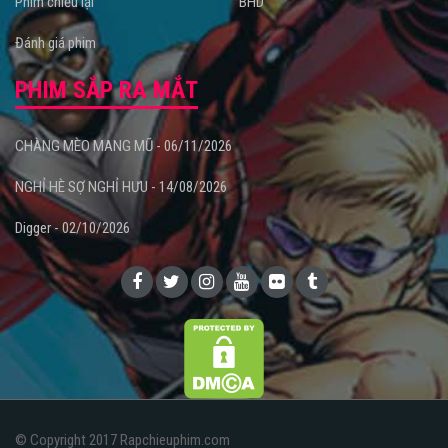
Phim chiếu lại
BHD
Đánh giá phim
PHIM SẮP RA MẮT
CHÀNG MÈO MANG MŨ - 06/11/2026
NGHỈ HÈ SỢ NGHỈ HƯU - 14/08/2026
Digger - 02/10/2026
© Copyright 2017 Rapchieuphim.com