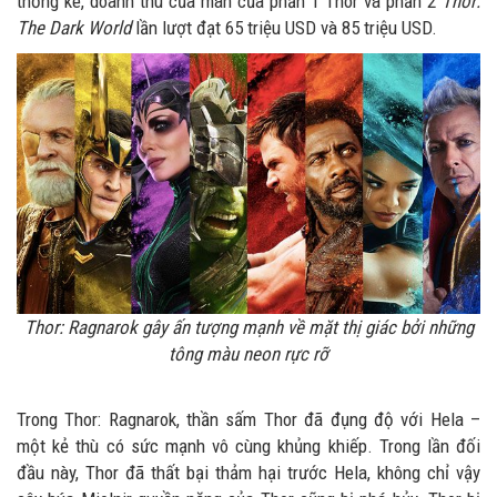
thống kê, doanh thu của màn của phần 1 Thor và phần 2
Thor:
The Dark World
lần lượt đạt 65 triệu USD và 85 triệu USD.
Thor: Ragnarok gây ấn tượng mạnh về mặt thị giác bởi những
tông màu neon rực rỡ
Trong Thor: Ragnarok, thần sấm Thor đã đụng độ với Hela –
một kẻ thù có sức mạnh vô cùng khủng khiếp. Trong lần đối
đầu này, Thor đã thất bại thảm hại trước Hela, không chỉ vậy