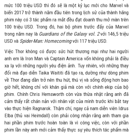
mức 100 triệu USD thì đó sẽ là một kỷ lục mới cho Marvel và
biến 2017 trở thành năm đầu tiên trong lịch sử của thành hãng
phim này có 3 tác phẩm ra mắt đều đạt doanh thu mở màn trên
100 triệu USD. Trong đó, hai bộ phim trước đấy của Marvel
trong năm nay là
Guardians of the Galaxy vol. 2
với 146,5 triệu
USD và
Spider-Man: Homecoming
với 117 triệu USD.
Việc Thor không có được sức hút thương mại như hai người
anh em là Iron Man và Captain America vốn không phải là điều
xa lạ với những người yêu điện ảnh. Tuy nhiên, với những thay
đổi mà đạo diễn Taika Waititi đã tạo ra, dường như dòng phim
về Thor đang dần trở nên thu hút, thú vị và sống động hơn bao
giờ hết, không chỉ với khán giả mà còn với chính ekip của bộ
phim. Chính Chris Hemsworth còn vừa thừa nhật rằng anh đã
cảm thấy rất chán nản với nhân vật của mình trước khi bắt tay
vào thực hiện Ragnarok. Thậm chí, ngay cả nam diễn viên Idrus
Elba (thủ vai Heimdall) còn phải công nhận rằng anh tham gia
hai phần phim trước hoàn toàn là vì công việc, còn với phần
phim lần này anh mới cảm thấy thực sự yêu thích tác phẩm mà