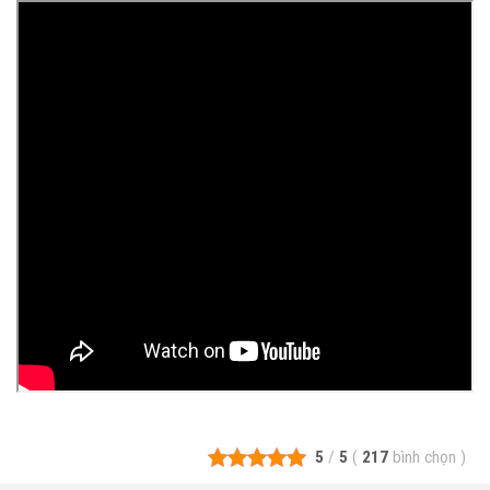
5
/
5
(
217
bình chọn
)