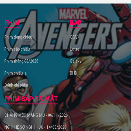
PHIM
RẠP
Phim đang chiếu
CGV
Phim sắp chiếu
Lotte
Phim tháng 08/2026
Galaxy
Phim chiếu lại
BHD
Đánh giá phim
PHIM SẮP RA MẮT
CHÀNG MÈO MANG MŨ - 06/11/2026
NGHỈ HÈ SỢ NGHỈ HƯU - 14/08/2026