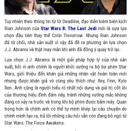
Tuy nhiên theo thông tin từ tờ Deadline, đạo diễn kiêm biên kịch
Rian Johnson của
Star Wars 8: The Last Jedi
mới là sựa lựa
chọn đầu tiên thay thế Colin Trevorrow. Nhưng Rian Johnson
đã từ chối, nhà sản xuất vì vậy đã đề ra phương án lựa chọn
J.J. Abrams và thật may mắn khi anh đã đồng ý quay trở lại.
Lựa chọn J.J. Abrams là một giải pháp hợp lý của nhà sản
xuất, bởi vì anh chính là người khởi xướng ra bộ ba phim Star
Wars, giới thiệu đến khán giả những nhân vật hoàn toàn mới
nhưng được khán giả vô cùng yêu thích như: Rey, Finn, Kylo
Ren. Anh cũng là người hiểu rõ nhất nội dung và giá trị cốt lõi
của thương hiệu đình đám này, tránh những vướng mắc không
đáng có xảy ra trước và trong khi bộ phim được bấm máy. Quan
trọng hơn là chính anh có thể tự mình khép lại câu chuyện do
chính mình tạo ra, trả lời những câu hỏi vẫn còn đang bỏ ngỏ từ
Star Wars: The Force Awakens.