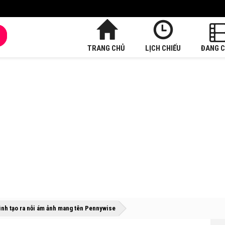
TRANG CHỦ
LỊCH CHIẾU
ĐANG C
»
»
trình tạo ra nỗi ám ảnh mang tên Pennywise