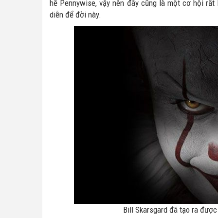
hề Pennywise, vậy nên đây cũng là một cơ hội rất l
diễn để đời này.
Bill Skarsgard đã tạo ra được