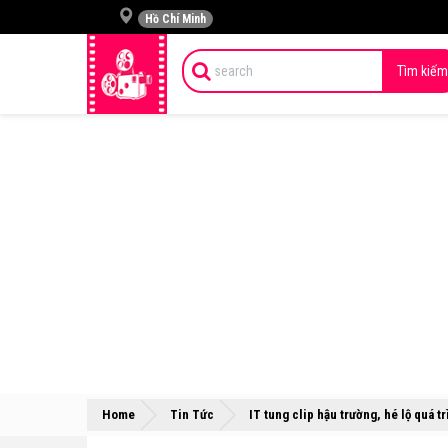
Hồ Chí Minh
Tìm kiếm
Home
Tin Tức
IT tung clip hậu trường, hé lộ quá 