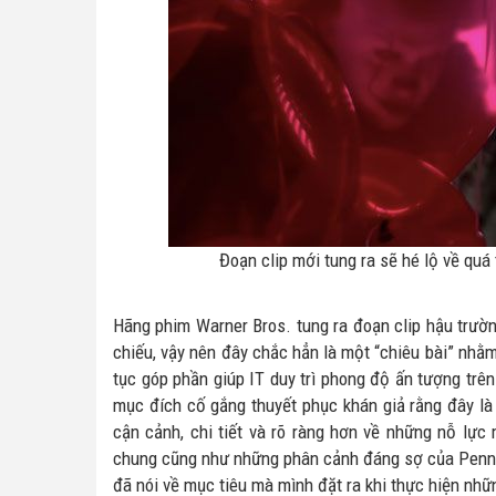
Đoạn clip mới tung ra sẽ hé lộ về quá 
Hãng phim Warner Bros. tung ra đoạn clip hậu trườ
chiếu, vậy nên đây chắc hẳn là một “chiêu bài” nhằm
tục góp phần giúp IT duy trì phong độ ấn tượng trê
mục đích cố gắng thuyết phục khán giả rằng đây l
cận cảnh, chi tiết và rõ ràng hơn về những nỗ lự
chung cũng như những phân cảnh đáng sợ của Pennywi
đã nói về mục tiêu mà mình đặt ra khi thực hiện nhữ