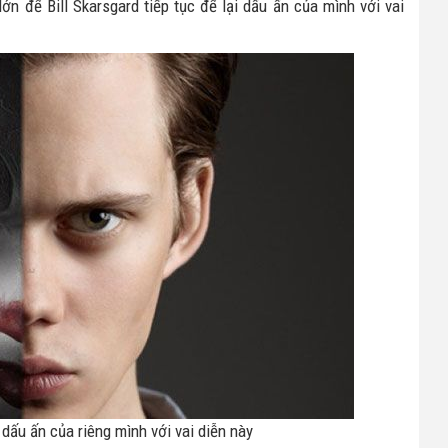
ớn để Bill Skarsgard tiếp tục để lại dấu ấn của mình với vai
 dấu ấn của riêng mình với vai diễn này