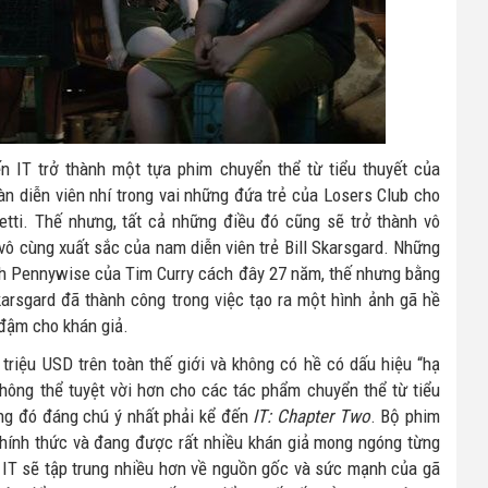
ến IT trở thành một tựa phim chuyển thể từ tiểu thuyết của
àn diễn viên nhí trong vai những đứa trẻ của Losers Club cho
etti. Thế nhưng, tất cả những điều đó cũng sẽ trở thành vô
ô cùng xuất sắc của nam diễn viên trẻ Bill Skarsgard. Những
ảnh Pennywise của Tim Curry cách đây 27 năm, thế nhưng bằng
karsgard đã thành công trong việc tạo ra một hình ảnh gã hề
 đậm cho khán giả.
 triệu USD trên toàn thế giới và không có hề có dấu hiệu “hạ
hông thể tuyệt vời hơn cho các tác phẩm chuyển thể từ tiểu
rong đó đáng chú ý nhất phải kể đến
IT: Chapter Two
. Bộ phim
 chính thức và đang được rất nhiều khán giả mong ngóng từng
a IT sẽ tập trung nhiều hơn về nguồn gốc và sức mạnh của gã