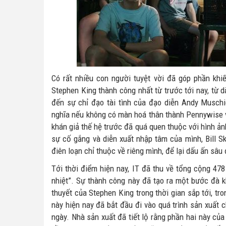
Có rất nhiều con người tuyệt vời đã góp phần khi
Stephen King thành công nhất từ trước tới nay, từ d
đến sự chỉ đạo tài tình của đạo diễn Andy Muschi
nghĩa nếu không có màn hoá thân thành Pennywise v
khán giả thế hệ trước đã quá quen thuộc với hình 
sự cố gắng và diễn xuất nhập tâm của mình, Bill S
điên loạn chỉ thuộc về riêng mình, để lại dấu ấn sâu
Tới thời điểm hiện nay, IT đã thu về tổng cộng 478
nhiệt”. Sự thành công này đã tạo ra một bước đà k
thuyết của Stephen King trong thời gian sắp tới, t
này hiện nay đã bắt đầu đi vào quá trình sản xuất
ngày. Nhà sản xuất đã tiết lộ rằng phần hai này củ