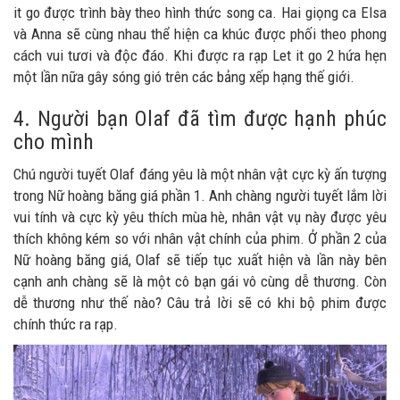
it go được trình bày theo hình thức song ca. Hai giọng ca Elsa
và Anna sẽ cùng nhau thể hiện ca khúc được phối theo phong
cách vui tươi và độc đáo. Khi được ra rạp Let it go 2 hứa hẹn
một lần nữa gây sóng gió trên các bảng xếp hạng thế giới.
4. Người bạn Olaf đã tìm được hạnh phúc
cho mình
Chú người tuyết Olaf đáng yêu là một nhân vật cực kỳ ấn tượng
trong Nữ hoàng băng giá phần 1. Anh chàng người tuyết lắm lời
vui tính và cực kỳ yêu thích mùa hè, nhân vật vụ này được yêu
thích không kém so với nhân vật chính của phim. Ở phần 2 của
Nữ hoàng băng giá, Olaf sẽ tiếp tục xuất hiện và lần này bên
cạnh anh chàng sẽ là một cô bạn gái vô cùng dễ thương. Còn
dễ thương như thế nào? Câu trả lời sẽ có khi bộ phim được
chính thức ra rạp.