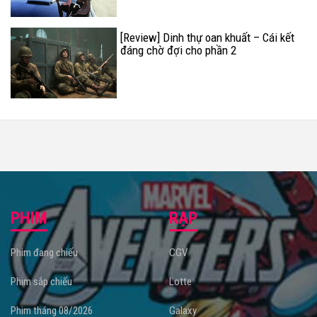
[Review] Dinh thự oan khuất – Cái kết
đáng chờ đợi cho phần 2
PHIM
RẠP
Phim đang chiếu
CGV
Phim sắp chiếu
Lotte
Phim tháng 08/2026
Galaxy