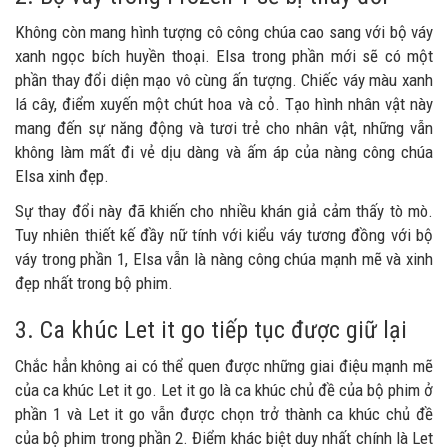
Không còn mang hình tượng cô công chúa cao sang với bộ váy
xanh ngọc bích huyền thoại. Elsa trong phần mới sẽ có một
phần thay đổi diện mạo vô cùng ấn tượng. Chiếc váy màu xanh
lá cây, điểm xuyến một chút hoa và cỏ. Tạo hình nhân vật này
mang đến sự năng động và tươi trẻ cho nhân vật, những vẫn
không làm mất đi vẻ dịu dàng và ấm áp của nàng công chúa
Elsa xinh đẹp.
Sự thay đổi này đã khiến cho nhiều khán giả cảm thấy tò mò.
Tuy nhiên thiết kế đầy nữ tính với kiểu váy tương đồng với bộ
váy trong phần 1, Elsa vẫn là nàng công chúa mạnh mẽ và xinh
đẹp nhất trong bộ phim.
3. Ca khúc Let it go tiếp tục được giữ lại
Chắc hẳn không ai có thể quen được những giai điệu mạnh mẽ
của ca khúc Let it go. Let it go là ca khúc chủ đề của bộ phim ở
phần 1 và Let it go vẫn được chọn trở thành ca khúc chủ đề
của bộ phim trong phần 2. Điểm khác biệt duy nhất chính là Let