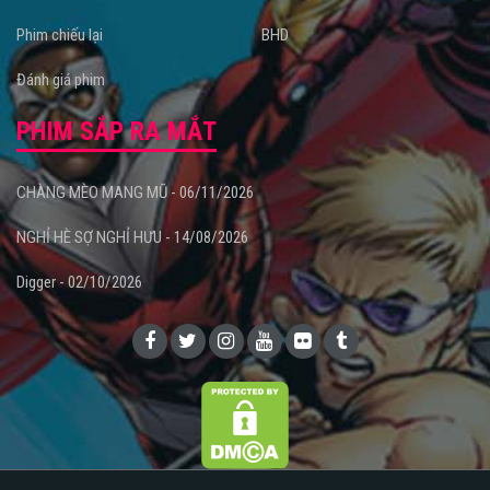
Phim chiếu lại
BHD
Đánh giá phim
PHIM SẮP RA MẮT
CHÀNG MÈO MANG MŨ - 06/11/2026
NGHỈ HÈ SỢ NGHỈ HƯU - 14/08/2026
Digger - 02/10/2026