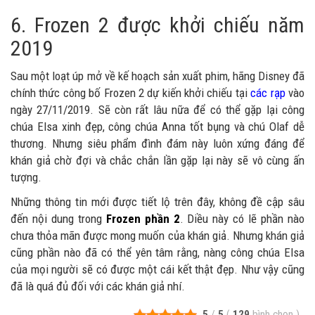
6. Frozen 2 được khởi chiếu năm
2019
Sau một loạt úp mở về kế hoạch sản xuất phim, hãng Disney đã
chính thức công bố Frozen 2 dự kiến khởi chiếu tại
các rạp
vào
ngày 27/11/2019. Sẽ còn rất lâu nữa để có thể gặp lại công
chúa Elsa xinh đẹp, công chúa Anna tốt bụng và chú Olaf dễ
thương. Nhưng siêu phẩm đình đám này luôn xứng đáng để
khán giả chờ đợi và chắc chắn lần gặp lại này sẽ vô cùng ấn
tượng.
Những thông tin mới được tiết lộ trên đây, không đề cập sâu
đến nội dung trong
Frozen phần 2
. Diều này có lẽ phần nào
chưa thỏa mãn được mong muốn của khán giả. Nhưng khán giả
cũng phần nào đã có thể yên tâm rằng, nàng công chúa Elsa
của mọi người sẽ có được một cái kết thật đẹp. Như vậy cũng
đã là quá đủ đối với các khán giả nhí.
5
/
5
(
129
bình chọn
)