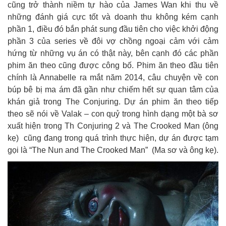
cũng trở thành niềm tự hào của James Wan khi thu về
những đánh giá cực tốt và doanh thu không kém cạnh
phần 1, điều đó bắn phát sung đầu tiên cho việc khởi động
phần 3 của series về đôi vợ chồng ngoại cảm với cảm
hứng từ những vụ án có thật này, bên cạnh đó các phần
phim ăn theo cũng được công bố. Phim ăn theo đầu tiên
chính là Annabelle ra mắt năm 2014, câu chuyện về con
búp bê bị ma ám đã gần như chiếm hết sự quan tâm của
khán giả trong The Conjuring. Dự án phim ăn theo tiếp
theo sẽ nói về Valak – con quỷ trong hình dạng một bà sơ
xuất hiện trong Th Conjuring 2 và The Crooked Man (ông
kẹ) cũng đang trong quá trình thực hiện, dự án được tạm
gọi là “The Nun and The Crooked Man” (Ma sơ và ông kẹ).