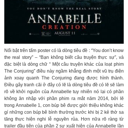
Nổi bật trên tấm poster có là dòng tiêu đề : “You don’t know
the real story” – “Bạn không biết câu truyện thực sự”, và
đặc biệt là dòng chữ “ Một câu truyện khác của loạt phim
The Conjuring” điều này ngầm khẳng định một vũ trụ điện
ảnh xoay quanh The Conjuring đang được hình thành.
Điều gây tranh cãi ở đây có lẽ là dòng tiêu đề có lẽ sẽ làm
rõ về khởi nguồn của Annabelle tuy nhiên nó lại có phần
không ăn nhập với phần phim ra mắt năm 2014, bởi lẽ
trong Annabelle 1, con búp bê được giới thiệu không khác
gí những con búp bê bình thường trước khi bị 2 kẻ thờ sa
tăng thực hiện nghi lễ nguyền rủa. Hơn nữa rõ ràng từ
trailer đầu tiên của phần 2 sự xuất hiện của Annabelle lần