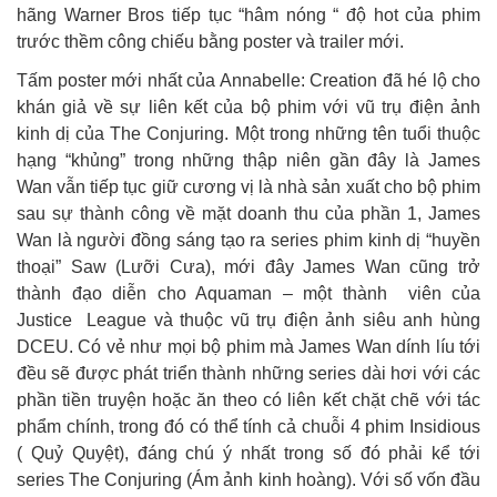
hãng Warner Bros tiếp tục “hâm nóng “ độ hot của phim
trước thềm công chiếu bằng poster và trailer mới.
Tấm poster mới nhất của Annabelle: Creation đã hé lộ cho
khán giả về sự liên kết của bộ phim với vũ trụ điện ảnh
kinh dị của The Conjuring. Một trong những tên tuổi thuộc
hạng “khủng” trong những thập niên gần đây là James
Wan vẫn tiếp tục giữ cương vị là nhà sản xuất cho bộ phim
sau sự thành công về mặt doanh thu của phần 1, James
Wan là người đồng sáng tạo ra series phim kinh dị “huyền
thoại” Saw (Lưỡi Cưa), mới đây James Wan cũng trở
thành đạo diễn cho Aquaman – một thành viên của
Justice League và thuộc vũ trụ điện ảnh siêu anh hùng
DCEU. Có vẻ như mọi bộ phim mà James Wan dính líu tới
đều sẽ được phát triển thành những series dài hơi với các
phần tiền truyện hoặc ăn theo có liên kết chặt chẽ với tác
phẩm chính, trong đó có thể tính cả chuỗi 4 phim Insidious
( Quỷ Quyệt), đáng chú ý nhất trong số đó phải kể tới
series The Conjuring (Ám ảnh kinh hoàng). Với số vốn đầu