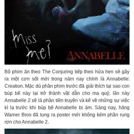
Bộ phim ăn theo The Conjuring tiếp theo hứa hẹn sẽ gây
ra một cơn sốt mới trong năm nay chính là Annabelle:
Creation. Mặc dù phần phim trước đã giải thích tại sao con
búp bê này lại trở thành vật dẫn cho ma quỷ, lần này
Annabelle 2 sẽ là phần tiền truyện và kể về những sự việc
kì lạ trước khi búp bê Annabelle bị ám. Sáng nay, hãng
Warner Bros đã tung ra poster mới không kém phần rung
rợn cho Annabelle 2.