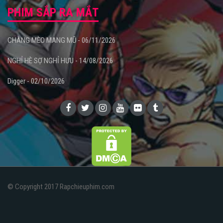
PHIM SẮP RA MẮT
CHÀNG MÈO MANG MŨ - 06/11/2026
NGHỈ HÈ SỢ NGHỈ HƯU - 14/08/2026
Digger - 02/10/2026
© Copyright 2017 Rapchieuphim.com