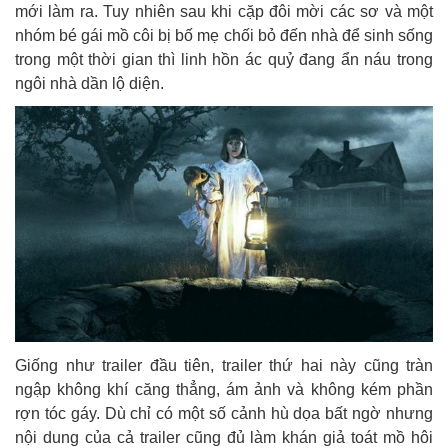
mới làm ra. Tuy nhiên sau khi cặp đôi mời các sơ và một
nhóm bé gái mồ côi bị bố mẹ chối bỏ đến nhà để sinh sống
trong một thời gian thì linh hồn ác quỷ đang ẩn náu trong
ngôi nhà dần lộ diện.
Giống như trailer đầu tiên, trailer thứ hai này cũng tràn
ngập không khí căng thẳng, ám ảnh và không kém phần
rợn tóc gáy. Dù chỉ có một số cảnh hù dọa bất ngờ nhưng
nội dung của cả trailer cũng đủ làm khán giả toát mồ hôi