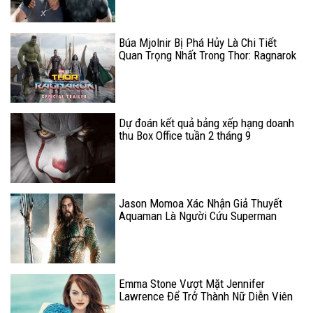
Búa Mjolnir Bị Phá Hủy Là Chi Tiết
Quan Trọng Nhất Trong Thor: Ragnarok
Dự đoán kết quả bảng xếp hạng doanh
thu Box Office tuần 2 tháng 9
Jason Momoa Xác Nhận Giả Thuyết
Aquaman Là Người Cứu Superman
Trong Man Of Steel
Emma Stone Vượt Mặt Jennifer
Lawrence Để Trở Thành Nữ Diễn Viên
Có Thu Nhập Cao Nhất Năm 2017