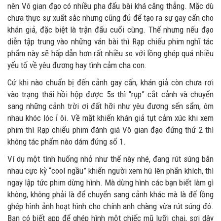
nên Vô gian đạo có nhiều pha đấu bài khá căng thẳng. Mặc dù
chưa thực sự xuất sắc nhưng cũng đủ để tạo ra sự gay cấn cho
khán giả, đặc biệt là trận đấu cuối cùng. Thế nhưng nếu đạo
diễn tập trung vào những ván bài thì Rạp chiếu phim nghĩ tác
phẩm này sẽ hấp dẫn hơn rất nhiều so với lồng ghép quá nhiều
yếu tố về yêu đương hay tình cảm cha con.
Cứ khi nào chuẩn bị đến cảnh gay cấn, khán giả còn chưa rơi
vào trạng thái hồi hộp được 5s thì “rụp” cắt cảnh và chuyển
sang những cảnh trời ơi đất hỡi như yêu đương sến sẩm, ôm
nhau khóc lóc ỉ ôi. Về mặt khiến khán giả tụt cảm xúc khi xem
phim thì Rạp chiếu phim đánh giá Vô gian đạo đứng thứ 2 thì
không tác phẩm nào dám đứng số 1.
Ví dụ một tình huống nhỏ như thế này nhé, đang rút súng bắn
nhau cực kỳ “cool ngầu” khiến người xem hú lên phấn khích, thì
ngay lập tức phim dừng hình. Mà dừng hình các bạn biết làm gì
không, không phải là để chuyển sang cảnh khác mà là để lồng
ghép hình ảnh hoạt hình cho chính anh chàng vừa rút súng đó.
Bạn có biết app để ghép hình một chiếc mũ lưỡi chai, sợi dây