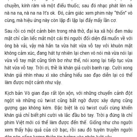
chuyền, kính râm và một điếu thuốc; sau đó nhạc phát lên nà
nà na na, nà na na It’s ok. Đó, cảm giác xem phim này “thốn” vô
cùng, mà hiệu ứng này còn lặp đi lặp lại đấy mấy lần cơ.
Sau rồi có một cảnh bên trong nhà thờ, đại ka xã hội đen máu
mặt chỉ cần liếc mắt một cái thì người đối diện đã muốn về với
ông bà vải, vậy mà hắn ta vừa hát vừa vỗ tay với khuôn mặt
không cảm xúc, đang hát tự nhiên lại chen vô nói mà vừa nói lại
vừa vỗ tay mặt cũng tỉnh bơ như thế, nói xong lại tiếp tục vừa
hát vừa vỗ tay. Trời ơi, thề là khán giả cười banh rạp. Cười xong
khán giả nhìn nhau xì xào chẳng hiểu sao đạo diễn lại có thể
làm được một cảnh như vậy.
Kịch bản Vô gian đạo rất lộn xộn, với những chuyển cảnh đột
ngột và những cú twist cũng bất ngờ được xây dựng cũng
gượng gạo không kém. Đặc biệt là cú twist cuối cùng khiến
khán giả chỉ biết phì cười và lắc đầu bó tay. Trời ạ đúng là chỉ
phim Việt mới có thể làm được đến thế. Giống như cho người
xem thấy hậu quả của cờ bạc, rồi sau đó tuyên truyền người