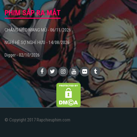
PHIM SẮP RA MẮT
CHÀNG MÈO MANG MŨ - 06/11/2026
NGHỈ HÈ SỢ NGHỈ HƯU - 14/08/2026
Digger - 02/10/2026
© Copyright 2017 Rapchieuphim.com