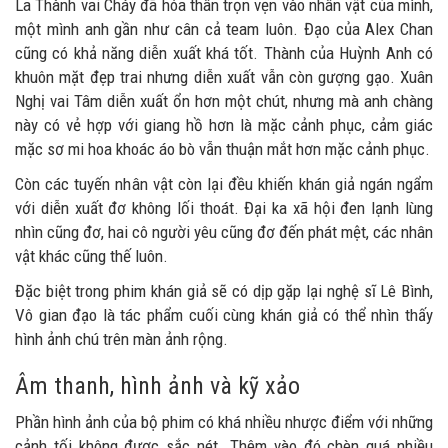
La Thành vai Cháy đã hóa thân trọn vẹn vào nhân vật của mình,
một mình anh gần như cân cả team luôn. Đạo của Alex Chan
cũng có khả năng diễn xuất khá tốt. Thành của Huỳnh Anh có
khuôn mặt đẹp trai nhưng diễn xuất vẫn còn gượng gạo. Xuân
Nghị vai Tâm diễn xuất ổn hơn một chút, nhưng mà anh chàng
này có vẻ hợp với giang hồ hơn là mặc cảnh phục, cảm giác
mặc sơ mi hoa khoác áo bò vẫn thuận mắt hơn mặc cảnh phục.
Còn các tuyến nhân vật còn lại đều khiến khán giả ngán ngẩm
với diễn xuất đơ không lối thoát. Đại ka xã hội đen lạnh lùng
nhìn cũng đơ, hai cô người yêu cũng đơ đến phát mệt, các nhân
vật khác cũng thế luôn.
Đặc biệt trong phim khán giả sẽ có dịp gặp lại nghệ sĩ Lê Bình,
Vô gian đạo là tác phẩm cuối cùng khán giả có thể nhìn thấy
hình ảnh chú trên màn ảnh rộng.
Âm thanh, hình ảnh và kỹ xảo
Phần hình ảnh của bộ phim có khá nhiều nhược điểm với những
cảnh tối không được sắc nét. Thêm vào đó chèn quá nhiều