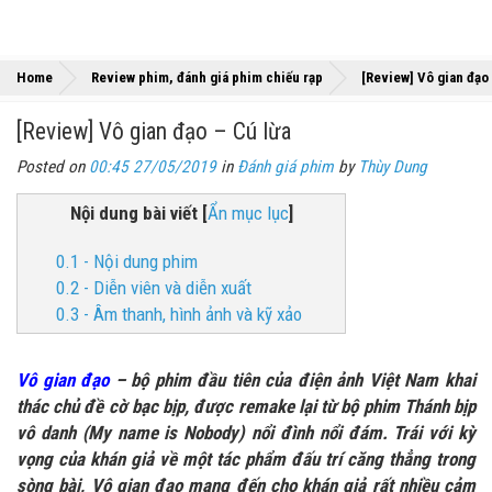
Home
Review phim, đánh giá phim chiếu rạp
[Review] Vô gian đạo
[Review] Vô gian đạo – Cú lừa
Posted on
00:45 27/05/2019
in
Đánh giá phim
by
Thùy Dung
Nội dung bài viết
[
Ẩn mục lục
]
0.1 - Nội dung phim
0.2 - Diễn viên và diễn xuất
0.3 - Âm thanh, hình ảnh và kỹ xảo
Vô gian đạo
– bộ phim đầu tiên của điện ảnh Việt Nam khai
thác chủ đề cờ bạc bịp, được remake lại từ bộ phim Thánh bịp
vô danh (My name is Nobody) nổi đình nổi đám. Trái với kỳ
vọng của khán giả về một tác phẩm đấu trí căng thẳng trong
sòng bài, Vô gian đạo mang đến cho khán giả rất nhiều cảm