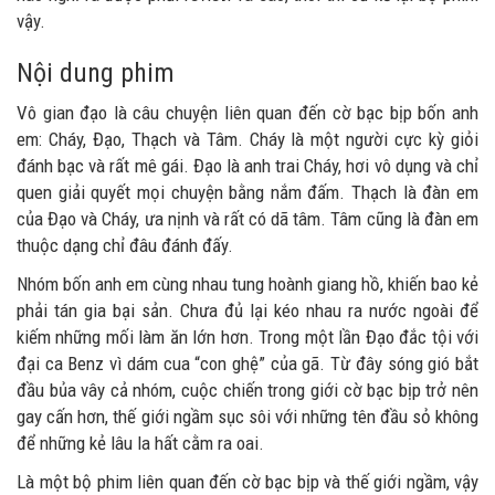
vậy.
Nội dung phim
Vô gian đạo là câu chuyện liên quan đến cờ bạc bịp bốn anh
em: Cháy, Đạo, Thạch và Tâm. Cháy là một người cực kỳ giỏi
đánh bạc và rất mê gái. Đạo là anh trai Cháy, hơi vô dụng và chỉ
quen giải quyết mọi chuyện bằng nắm đấm. Thạch là đàn em
của Đạo và Cháy, ưa nịnh và rất có dã tâm. Tâm cũng là đàn em
thuộc dạng chỉ đâu đánh đấy.
Nhóm bốn anh em cùng nhau tung hoành giang hồ, khiến bao kẻ
phải tán gia bại sản. Chưa đủ lại kéo nhau ra nước ngoài để
kiếm những mối làm ăn lớn hơn. Trong một lần Đạo đắc tội với
đại ca Benz vì dám cua “con ghệ” của gã. Từ đây sóng gió bắt
đầu bủa vây cả nhóm, cuộc chiến trong giới cờ bạc bịp trở nên
gay cấn hơn, thế giới ngầm sục sôi với những tên đầu sỏ không
để những kẻ lâu la hất cằm ra oai.
Là một bộ phim liên quan đến cờ bạc bịp và thế giới ngầm, vậy