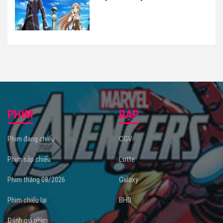
thành công hay thất bại?
PHIM
RẠP
Phim đang chiếu
CGV
Phim sắp chiếu
Lotte
Phim tháng 08/2026
Galaxy
Phim chiếu lại
BHD
Đánh giá phim