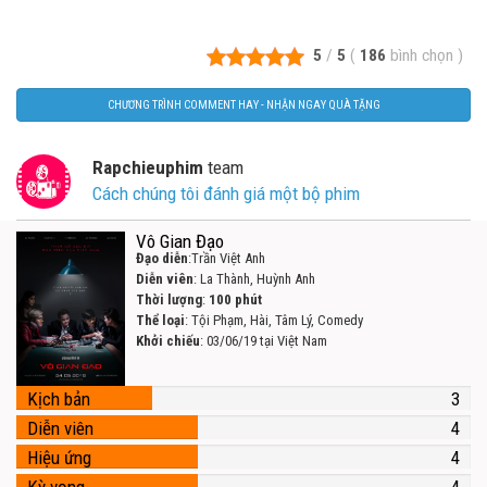
5
/
5
(
186
bình chọn
)
CHƯƠNG TRÌNH COMMENT HAY - NHẬN NGAY QUÀ TẶNG
Rapchieuphim
team
Cách chúng tôi đánh giá một bộ phim
Vô Gian Đạo
Đạo diễn
:Trần Việt Anh
Diễn viên
: La Thành, Huỳnh Anh
Thời lượng
:
100 phút
Thể loại
: Tội Phạm, Hài, Tâm Lý, Comedy
Khởi chiếu
: 03/06/19 tại Việt Nam
Kịch bản
3
Diễn viên
4
Hiệu ứng
4