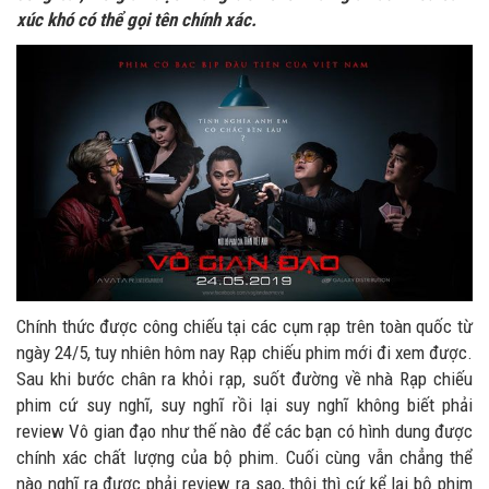
xúc khó có thể gọi tên chính xác.
Chính thức được công chiếu tại các cụm rạp trên toàn quốc từ
ngày 24/5, tuy nhiên hôm nay Rạp chiếu phim mới đi xem được.
Sau khi bước chân ra khỏi rạp, suốt đường về nhà Rạp chiếu
phim cứ suy nghĩ, suy nghĩ rồi lại suy nghĩ không biết phải
review Vô gian đạo như thế nào để các bạn có hình dung được
chính xác chất lượng của bộ phim. Cuối cùng vẫn chẳng thể
nào nghĩ ra được phải review ra sao, thôi thì cứ kể lại bộ phim