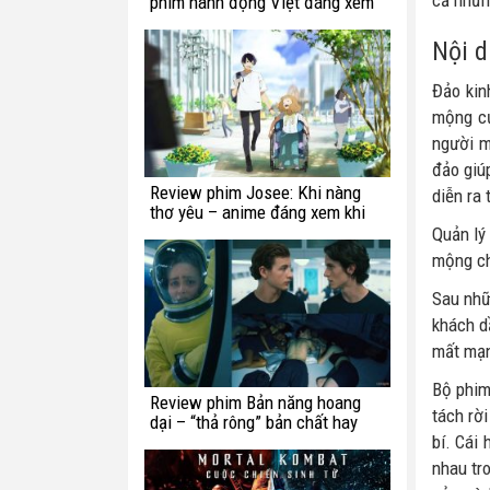
cả nhữn
phim hành động Việt đáng xem
Nội 
Đảo kin
mộng củ
người m
đảo giú
Review phim Josee: Khi nàng
diễn ra
thơ yêu – anime đáng xem khi
bạn còn trẻ
Quản lý
mộng ch
Sau nhữ
khách d
mất mạn
Bộ phim
Review phim Bản năng hoang
tách rờ
dại – “thả rông” bản chất hay
chế ngự trong luật lệ?
bí. Cái
nhau tr