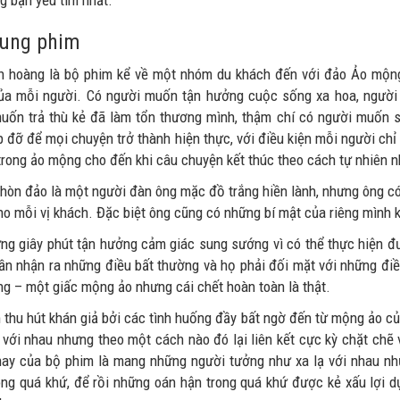
g bạn yếu tim nhất.
dung phim
h hoàng là bộ phim kể về một nhóm du khách đến với đảo Ảo mộng
a mỗi người. Có người muốn tận hưởng cuộc sống xa hoa, người 
uốn trả thù kẻ đã làm tổn thương mình, thậm chí có người muốn s
p đỡ để mọi chuyện trở thành hiện thực, với điều kiện mỗi người ch
 trong ảo mộng cho đến khi câu chuyện kết thúc theo cách tự nhiên n
 hòn đảo là một người đàn ông mặc đồ trắng hiền lành, nhưng ông có
o mỗi vị khách. Đặc biệt ông cũng có những bí mật của riêng mình k
ng giây phút tận hưởng cảm giác sung sướng vì có thể thực hiện đ
ần nhận ra những điều bất thường và họ phải đối mặt với những đi
g – một giấc mộng ảo nhưng cái chết hoàn toàn là thật.
 thu hút khán giả bởi các tình huống đầy bất ngờ đến từ mộng ảo c
i với nhau nhưng theo một cách nào đó lại liên kết cực kỳ chặt chẽ
 hay của bộ phim là mang những người tưởng như xa lạ với nhau nh
ong quá khứ, để rồi những oán hận trong quá khứ được kẻ xấu lợi 