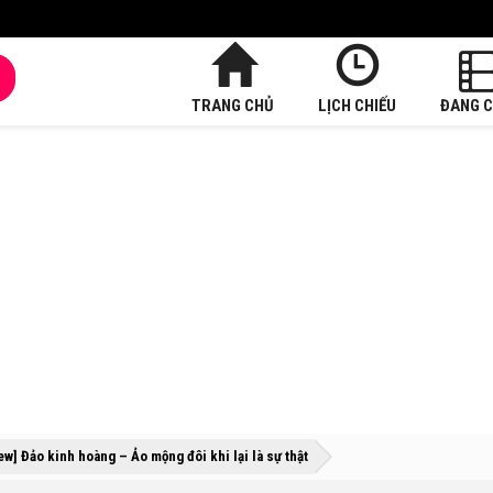
TRANG CHỦ
LỊCH CHIẾU
ĐANG C
»
»
ew] Đảo kinh hoàng – Ảo mộng đôi khi lại là sự thật