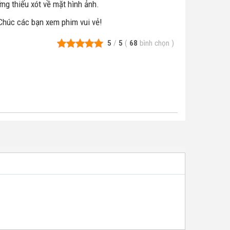
ững thiếu xót về mặt hình ảnh.
Chúc các bạn xem phim vui vẻ!
5
/
5
(
68
bình chọn
)