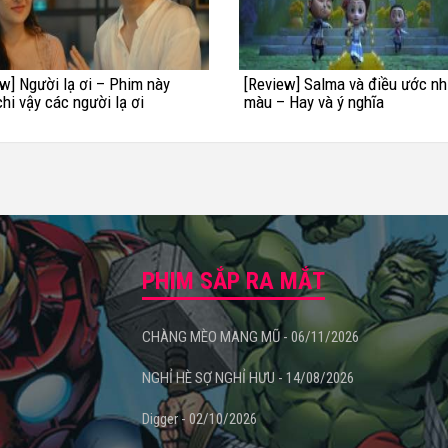
w] Người lạ ơi – Phim này
[Review] Salma và điều ước n
hi vậy các người lạ ơi
màu – Hay và ý nghĩa
PHIM SẮP RA MẮT
CHÀNG MÈO MANG MŨ - 06/11/2026
NGHỈ HÈ SỢ NGHỈ HƯU - 14/08/2026
Digger - 02/10/2026