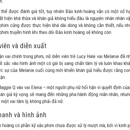
h.
 thể được đánh giá tốt, tuy nhiên Đảo kinh hoàng vẫn có một số h
ất hiện khá thừa và khán giả không hiểu đâu là nguyên nhân nhân vật
phim cũng được thực hiện khá dài dòng và không cần thiết, nếu nh
phim truyền hình khi theo dõi Đảo kinh hoàng sẽ không còn.
viên và diễn xuất
n vai chính trong phim, nữ diễn viên trẻ Lucy Hale vai Melanie đã n
ất sắc vào hình ảnh một cô gái bị sang chấn tâm lý và luôn khao k
ực sự của Melanie cuối cùng mới khiến khán giả hiểu được rằng co
hận.
aggie Q vào vai Elena – một người phụ nữ hối hận vì quyết định củ
án giả kỳ vọng sẽ mang đến những pha hành động mãn nhãn, nhưng 
 một vai tâm lý, không phải đả nữ.
anh và hình ảnh
h hoàng có phần kỹ xảo phim chưa được xử lý mượt mà, bởi vì kinh p