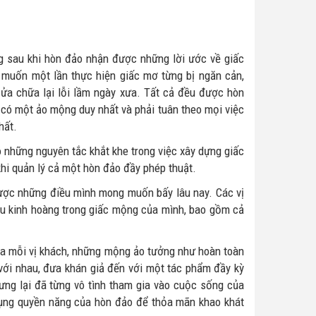
 sau khi hòn đảo nhận được những lời ước về giấc
muốn một lần thực hiện giấc mơ từng bị ngăn cản,
ửa chữa lại lỗi lầm ngày xưa. Tất cả đều được hòn
ỉ có một ảo mộng duy nhất và phải tuân theo mọi việc
hất.
 những nguyên tắc khắt khe trong việc xây dựng giấc
hi quản lý cả một hòn đảo đầy phép thuật.
ược những điều mình mong muốn bấy lâu nay. Các vị
ều kinh hoàng trong giấc mộng của mình, bao gồm cả
ủa mỗi vị khách, những mộng ảo tưởng như hoàn toàn
 với nhau, đưa khán giả đến với một tác phẩm đầy kỳ
ưng lại đã từng vô tình tham gia vào cuộc sống của
dụng quyền năng của hòn đảo để thỏa mãn khao khát