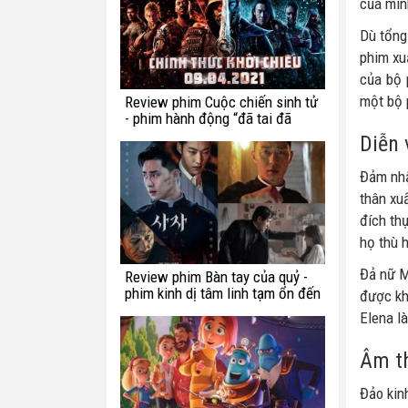
của mìn
Dù tổng
phim xu
của bộ 
một bộ 
Review phim Cuộc chiến sinh tử
- phim hành động “đã tai đã
mắt” tuần này
Diễn 
Đảm nhậ
thân xu
đích th
họ thù 
Đả nữ M
Review phim Bàn tay của quỷ -
phim kinh dị tâm linh tạm ổn đến
được kh
từ Hàn Quốc
Elena là
Âm th
Đảo kin