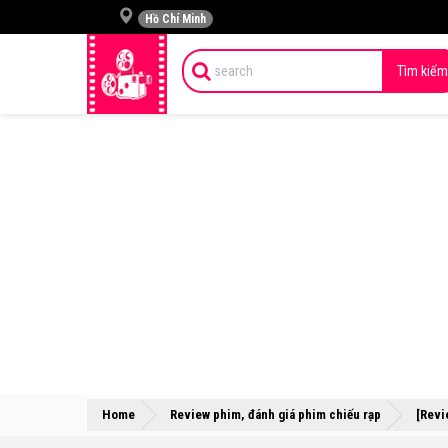
Hồ Chí Minh
Tìm kiếm
Home
Review phim, đánh giá phim chiếu rạp
[Revi