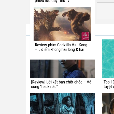
phiêu lưu đầy “thú” vị
Bài viết cùng tác giả
Review phim Godzilla Vs. Kong
– 5 điểm không hài lòng & hài
hước với quái vật Titan
[Review] Lời kết bạn chết chóc – Vô
Top 10
cùng “hack não”
tuyệt 