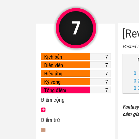
7
[Re
Posted 
Kịch bản
7
Diễn viên
7
0.
Hiệu ứng
7
0.
Kỳ vọng
7
0.
Tổng điểm
7
Điểm cộng
Fantasy
cảm giá
Điểm trừ