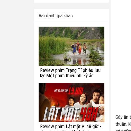
Bài đánh giá khác
Review phim Trạng Tí phiêu lưu
ký: Một phim thiếu nhi kỳ ảo
chắp vá
Gây ấn 
thuần, 
Review phim Lật mặt V: 48 giờ -