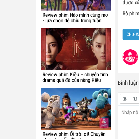
được xử 
Bộ phim
Review phim Nào mình cùng mơ
- lựa chọn dễ chịu trong tuần
này
CHƯƠN
Review phim Kiều – chuyện tình
drama quá đà của nàng Kiều
Bình luận
Nhập nội
Review phim Ối trời ơi! Chuyến