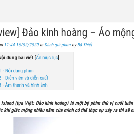
view] Đảo kinh hoàng – Ảo mộng đ
on
11:44 16/02/2020
in
Đánh giá phim
by
Bá Thiết
Nội dung bài viết
[
Ẩn mục lục
]
1 - Nội dung phim
2 - Diễn viên và diễn xuất
3 - Âm thanh và hình ảnh
 Island (tựa Việt: Đảo kinh hoàng) là một bộ phim thú vị cuối tu
c khi giấc mộng nhiều năm của mình có thể thực sự xảy ra thì sẽ n