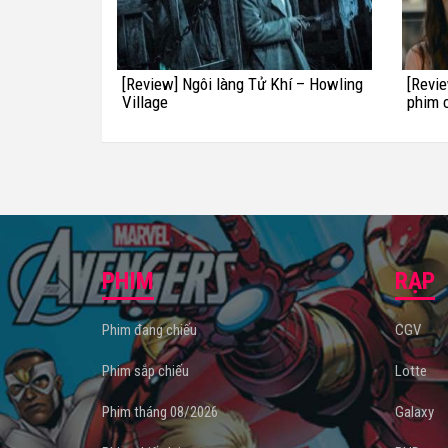
[Review] Ngôi làng Tử Khí – Howling
[Revie
Village
phim c
PHIM
RẠP
Phim đang chiếu
CGV
Phim sắp chiếu
Lotte
Phim tháng 08/2026
Galaxy