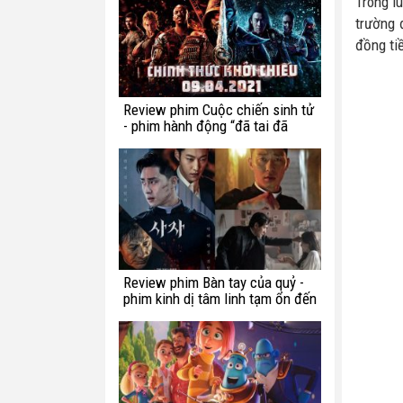
Trong l
trường 
đồng ti
Review phim Cuộc chiến sinh tử
- phim hành động “đã tai đã
mắt” tuần này
Review phim Bàn tay của quỷ -
phim kinh dị tâm linh tạm ổn đến
từ Hàn Quốc