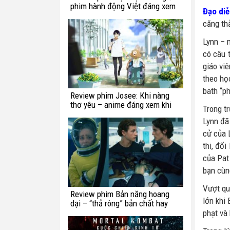
phim hành động Việt đáng xem
Đạo diễ
căng th
Lynn – 
có câu 
giáo vi
theo họ
bath “ph
Review phim Josee: Khi nàng
thơ yêu – anime đáng xem khi
Trong t
bạn còn trẻ
Lynn đã
cử của 
thi, đổi
của Pat
bạn cùn
Vượt qu
Review phim Bản năng hoang
lớn khi 
dại – “thả rông” bản chất hay
chế ngự trong luật lệ?
phạt và