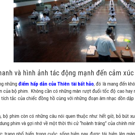
hanh và hình ảnh tác động mạnh đến cảm xúc
ong những
điểm hấp dẫn của Thiên tài bất hảo
, đó là mang đến khô
ến của bộ phim. Không cần có những màn rượt đuổi tốc độ cao hay 
c, tích tắc của chiếc đồng hồ cùng với những đoạn âm nhạc dồn dập 
a, bộ phim còn có những câu nói quen thuộc như: hết giờ, bỏ bút xu
 dung phim và gợi nhớ về một thời thi cử “hoành tráng” của chính mì
c trạng phổ biến trong cuộc sống hiện nay được tái hiện lên mà