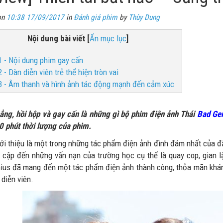
on
10:38 17/09/2017
in
Đánh giá phim
by
Thùy Dung
Nội dung bài viết
[
Ẩn mục lục
]
1 - Nội dung phim gay cấn
2 - Dàn diễn viên trẻ thể hiện tròn vai
3 - Âm thanh và hình ảnh tác động mạnh đến cảm xúc
ẳng, hồi hộp và gay cấn là những gì bộ phim điện ảnh Thái
Bad Gen
0 phút thời lượng của phim.
ới thiệu là một trong những tác phẩm điện ảnh đình đám nhất của đ
 cập đến những vấn nạn của trường học cụ thể là quay cop, gian lậ
ius đã mang đến một tác phẩm điện ảnh thành công, thỏa mãn khán g
diễn viên.