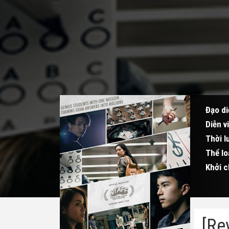
Đạo di
Diễn v
Thời l
Thể lo
Khởi c
[Re