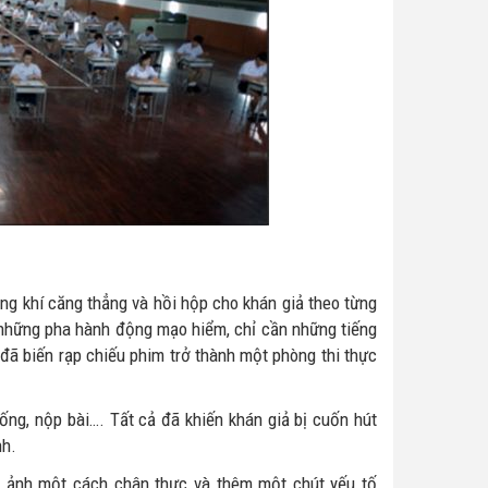
ng khí căng thẳng và hồi hộp cho khán giả theo từng
những pha hành động mạo hiểm, chỉ cần những tiếng
đã biến rạp chiếu phim trở thành một phòng thi thực
ống, nộp bài…. Tất cả đã khiến khán giả bị cuốn hút
nh.
n ảnh một cách chân thực và thêm một chút yếu tố