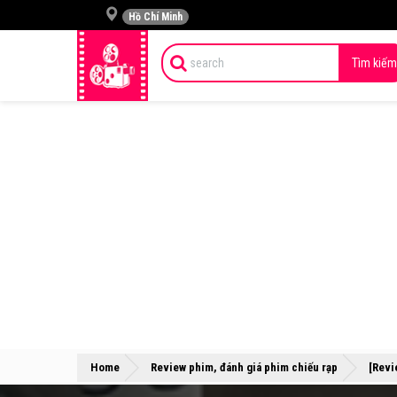
Hồ Chí Minh
Tìm kiếm
Home
Review phim, đánh giá phim chiếu rạp
[Revi