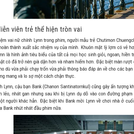
iễn viên trẻ thể hiện tròn vai
ệm vai nữ chính Lynn trong phim, người mẫu trẻ Chutimon Chuengch
hoàn thành xuất sắc nhiệm vụ của mình. Khuôn mặt lỳ lợm có vẻ hơi
nn là hình ảnh tiêu biểu của tất cả mọi học sinh giỏi, ngoan, hiền t
ặt cô đã trở nên già dặn hơn và nham hiểm hơn. Đặc biệt màn rượt đu
ho dù vừa phải chạy trốn vừa phải thông báo đáp án về cho các bạn
ang mang và lo sợ một cách chận thực.
h Lynn, cậu bạn Bank (Chanon Santinatornkul) cũng gây ấn tượng kh
h lẻo, nhát gan nhưng sau khi bị Lynn dụ dỗ vào con đường phạm t
ột người khác hẳn. Đặc biệt khi Bank mời Lynn về chơi nhà ở cuối
a Bank nhút nhát đầu phim nữa.