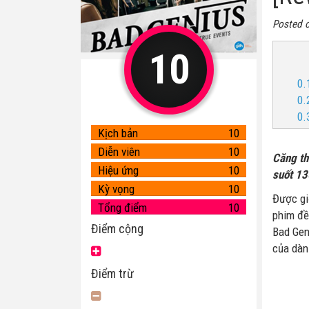
Posted 
10
0.
0.
0.
Kịch bản
10
Diễn viên
10
Căng th
Hiệu ứng
10
suốt 13
Kỳ vọng
10
Được gi
Tổng điểm
10
phim đề
Điểm cộng
Bad Gen
của dàn 
Điểm trừ