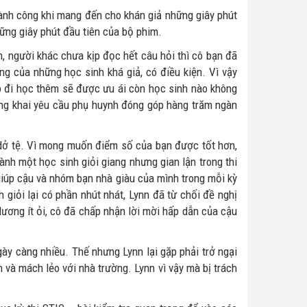
nh công khi mang đến cho khán giả những giây phút
ững giây phút đầu tiên của bộ phim.
n, người khác chưa kịp đọc hết câu hỏi thì cô bạn đã
ng của những học sinh khá giả, có điều kiện. Vì vậy
o đi học thêm sẽ được ưu ái còn học sinh nào không
công khai yêu cầu phụ huynh đóng góp hàng trăm ngàn
 dở tệ. Vì mong muốn điểm số của bạn được tốt hơn,
ành một học sinh giỏi giang nhưng gian lận trong thi
 giúp cậu và nhóm bạn nhà giàu của mình trong mỗi kỳ
 giỏi lại có phần nhút nhát, Lynn đã từ chối đề nghị
lương ít ỏi, cô đã chấp nhận lời mời hấp dẫn của cậu
gày càng nhiều. Thế nhưng Lynn lại gặp phải trở ngại
n và mách lẻo với nhà trường. Lynn vì vậy mà bị trách
.