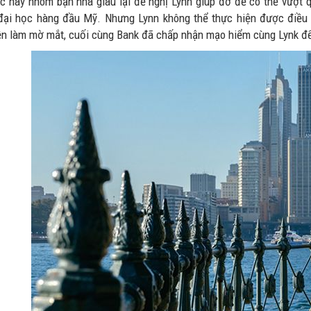
úc này nhóm bạn nhà giàu lại đề nghị Lynn giúp đỡ để có thể vượt q
đại học hàng đầu Mỹ. Nhưng Lynn không thể thực hiện được điều 
ền làm mờ mắt, cuối cùng Bank đã chấp nhận mạo hiểm cùng Lynk để 