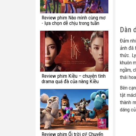
Review phim Nào mình cùng mơ
- lựa chọn dễ chịu trong tuần
này
Dàn d
Đảm nhi
ảnh đã 
thức. Ly
khuôn m
ngầm, c
Review phim Kiều – chuyện tình
thái ho
drama quá đà của nàng Kiều
Bên cạn
tật mác
thành m
dáng củ
Review phim Ối trời ơi! Chuyến