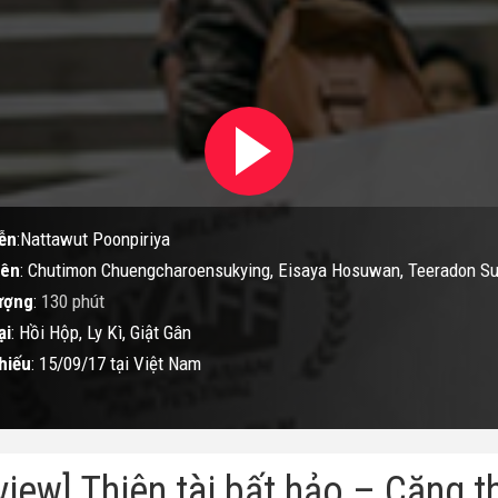
ễn
:Nattawut Poonpiriya
iên
: Chutimon Chuengcharoensukying, Eisaya Hosuwan, Teeradon S
ượng
:
130 phút
ại
: Hồi Hộp, Ly Kì, Giật Gân
hiếu
: 15/09/17 tại Việt Nam
view] Thiên tài bất hảo – Căng 