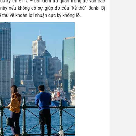
ua kỳ thi STIC – bài kiểm tra quan trọng để vào các
này nếu không có sự giúp đỡ của “kẻ thù” Bank. Bị
thu về khoản lợi nhuận cực kỳ khổng lồ.