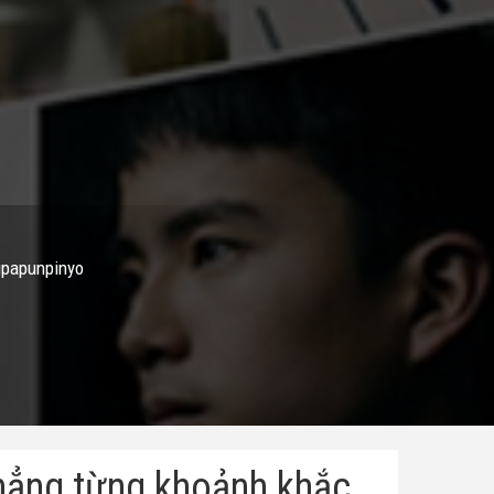
upapunpinyo
thẳng từng khoảnh khắc