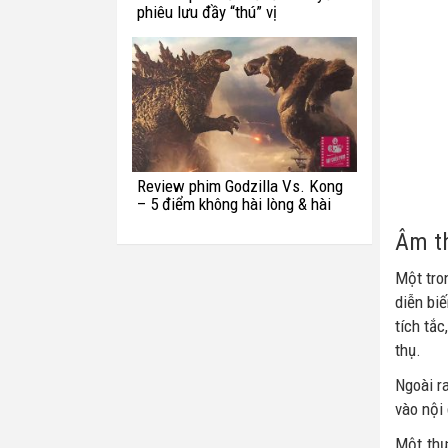
phiêu lưu đầy “thú” vị
Review phim Godzilla Vs. Kong
– 5 điểm không hài lòng & hài
hước với quái vật Titan
Âm t
Một tr
diễn bi
tích tắ
thụ.
Ngoài r
vào nội
Một thự