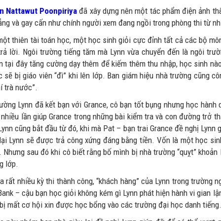
n Nattawut Poonpiriya
đã xây dựng nên một tác phẩm điện ảnh thà
ẳng và gay cấn như chính người xem đang ngồi trong phòng thi từ nh
một thiên tài toán học, một học sinh giỏi cực đỉnh tất cả các bộ mô
trả lời. Ngôi trường tiếng tăm mà Lynn vừa chuyển đến là ngôi trườ
ên tại đây tăng cường dạy thêm để kiếm thêm thu nhập, học sinh nà
c sẽ bị giáo viên “đì” khi lên lớp. Ban giám hiệu nhà trường cũng 
í trà nước”.
rường Lynn đã kết bạn với Grance, cô bạn tốt bụng nhưng học hành
 nhiều lần giúp Grance trong những bài kiểm tra và con đường trở th
Lynn cũng bắt đầu từ đó, khi mà Pat – bạn trai Grance đề nghị Lynn
 lại Lynn sẽ được trả công xứng đáng bằng tiền. Vốn là một học sinh
. Nhưng sau đó khi cô biết rằng bố mình bị nhà trường “quỵt” khoản 
g lớp.
a rất nhiều kỳ thi thành công, “khách hàng” của Lynn trong trường n
Bank – cậu bạn học giỏi không kém gì Lynn phát hiện hành vi gian lậ
 bị mất cơ hội xin được học bổng vào các trường đại học danh tiếng