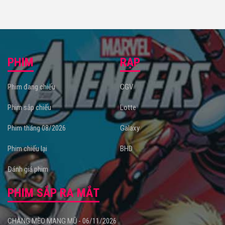
PHIM
RẠP
Phim đang chiếu
CGV
Phim sắp chiếu
Lotte
Phim tháng 08/2026
Galaxy
Phim chiếu lại
BHD
Đánh giá phim
PHIM SẮP RA MẮT
CHÀNG MÈO MANG MŨ - 06/11/2026