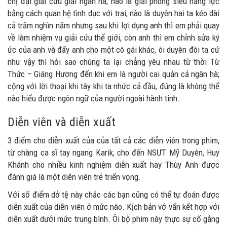
chị đại giải cứu giải ngân hà; nào là giải phóng siêu năng lực
bằng cách quan hệ tình dục với trai; nào là duyên hai ta kéo dài
cả trăm nghìn năm nhưng sau khi lợi dụng anh thì em phải quay
về làm nhiệm vụ giải cứu thế giới, còn anh thì em chỉnh sửa ký
ức của anh và đẩy anh cho một cô gái khác, ôi duyên đôi ta cứ
như vậy thì hỏi sao chúng ta lại chẳng yêu nhau từ thời Từ
Thức – Giáng Hương đến khi em là người cai quản cả ngân hà;
cộng với lời thoại khi tây khi ta nhức cả đầu, đúng là không thể
nào hiểu được ngôn ngữ của người ngoài hành tinh.
Diễn viên và diễn xuất
3 điểm cho diễn xuất của của tất cả các diễn viên trong phim,
từ chàng ca sĩ tay ngang Karik, cho đến NSƯT Mỹ Duyên, Huy
Khánh cho nhiều kinh nghiệm diễn xuất hay Thùy Anh được
đánh giá là một diễn viên trẻ triển vọng.
Với số điểm dở tệ này chắc các bạn cũng có thể tự đoán được
diễn xuất của diễn viên ở mức nào. Kịch bản vớ vẩn kết hợp với
diễn xuất dưới mức trung bình. Ôi bộ phim này thực sự cố gắng