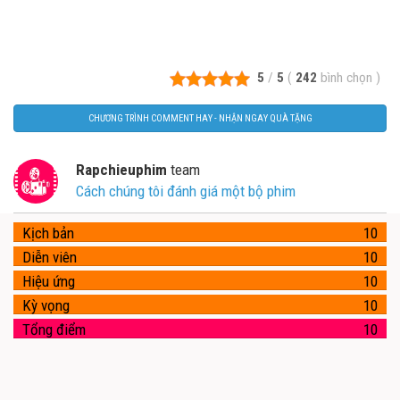
5
/
5
(
242
bình chọn
)
CHƯƠNG TRÌNH COMMENT HAY - NHẬN NGAY QUÀ TẶNG
Rapchieuphim
team
Cách chúng tôi đánh giá một bộ phim
Kịch bản
10
Diễn viên
10
Hiệu ứng
10
Kỳ vọng
10
Tổng điểm
10