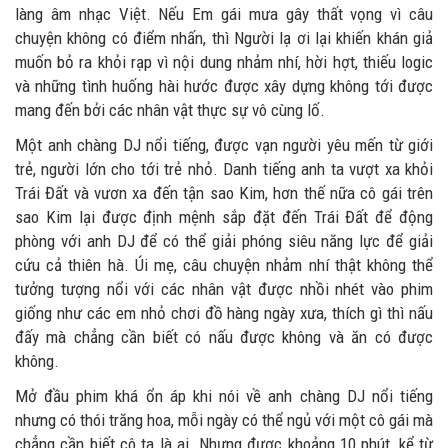
làng âm nhạc Việt. Nếu Em gái mưa gây thất vọng vì câu
chuyện không có điểm nhấn, thì Người lạ ơi lại khiến khán giả
muốn bỏ ra khỏi rạp vì nội dung nhảm nhí, hời hợt, thiếu logic
và những tình huống hài hước được xây dựng không tới được
mang đến bởi các nhân vật thực sự vô cùng lố.
Một anh chàng DJ nổi tiếng, được vạn người yêu mến từ giới
trẻ, người lớn cho tới trẻ nhỏ. Danh tiếng anh ta vượt xa khỏi
Trái Đất và vươn xa đến tận sao Kim, hơn thế nữa cô gái trên
sao Kim lại được định mệnh sắp đặt đến Trái Đất để động
phòng với anh DJ để có thể giải phóng siêu năng lực để giải
cứu cả thiên hà. Úi mẹ, câu chuyện nhảm nhí thật không thể
tưởng tượng nổi với các nhân vật được nhồi nhét vào phim
giống như các em nhỏ chơi đồ hàng ngày xưa, thích gì thì nấu
đấy mà chẳng cần biết có nấu được không và ăn có được
không.
Mở đầu phim khá ổn áp khi nói về anh chàng DJ nổi tiếng
nhưng có thói trăng hoa, mỗi ngày có thể ngủ với một cô gái mà
chẳng cần biết cô ta là ai. Nhưng được khoảng 10 phút, kể từ