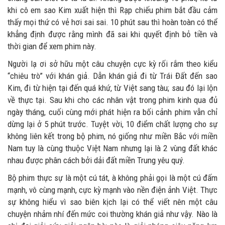
khi cô em sao Kim xuất hiện thì Rạp chiếu phim bắt đầu cảm
thấy mọi thứ có vẻ hơi sai sai. 10 phút sau thì hoàn toàn có thể
khẳng định được rằng mình đã sai khi quyết định bỏ tiền và
thời gian để xem phim này.
Người lạ ơi sở hữu một câu chuyện cực kỳ rối rắm theo kiểu
“chiêu trò” với khán giả. Dẫn khán giả đi từ Trái Đất đến sao
Kim, đi từ hiện tại đến quá khứ, từ Việt sang tàu; sau đó lại lộn
về thực tại. Sau khi cho các nhân vật trong phim kinh qua đủ
ngày tháng, cuối cùng mới phát hiện ra bối cảnh phim vẫn chỉ
dừng lại ở 5 phút trước. Tuyệt vời, 10 điểm chất lượng cho sự
không liên kết trong bộ phim, nó giống như miền Bắc với miền
Nam tuy là cùng thuộc Việt Nam nhưng lại là 2 vùng đất khác
nhau được phân cách bởi dải đất miền Trung yêu quý.
Bộ phim thực sự là một cú tát, à không phải gọi là một cú đấm
mạnh, vô cùng mạnh, cực kỳ mạnh vào nền điện ảnh Việt. Thực
sự không hiểu vì sao biên kịch lại có thể viết nên một câu
chuyện nhảm nhí đến mức coi thường khán giả như vậy. Nào là