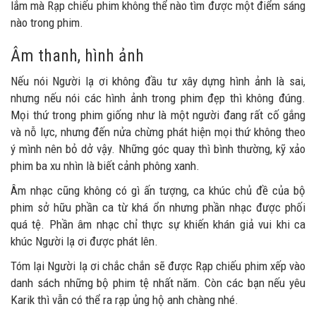
lắm mà Rạp chiếu phim không thể nào tìm được một điểm sáng
nào trong phim.
Âm thanh, hình ảnh
Nếu nói Người lạ ơi không đầu tư xây dựng hình ảnh là sai,
nhưng nếu nói các hình ảnh trong phim đẹp thì không đúng.
Mọi thứ trong phim giống như là một người đang rất cố gắng
và nỗ lực, nhưng đến nửa chừng phát hiện mọi thứ không theo
ý mình nên bỏ dở vậy. Những góc quay thì bình thường, kỹ xảo
phim ba xu nhìn là biết cảnh phông xanh.
Âm nhạc cũng không có gì ấn tượng, ca khúc chủ đề của bộ
phim sở hữu phần ca từ khá ổn nhưng phần nhạc được phối
quá tệ. Phần âm nhạc chỉ thực sự khiến khán giả vui khi ca
khúc Người lạ ơi được phát lên.
Tóm lại Người lạ ơi chắc chắn sẽ được Rạp chiếu phim xếp vào
danh sách những bộ phim tệ nhất năm. Còn các bạn nếu yêu
Karik thì vẫn có thể ra rạp ủng hộ anh chàng nhé.