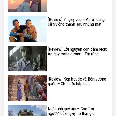
[Review] 7 ngày yêu – Ai rồi cũng
sẽ trưởng thành sau những mất
mát
[Review] Lời nguyền con đầm bích:
Ác quỷ trong gương - Tin rúng
động: đã phát hiện ra em trai của
Annabelle
[Review] Kẹp hạt dẻ và Bốn vương
quốc – Chưa đủ hấp dẫn
Ngôi nhà quỷ ám – Cơn “rợn
người” của ngày hè tháng 6