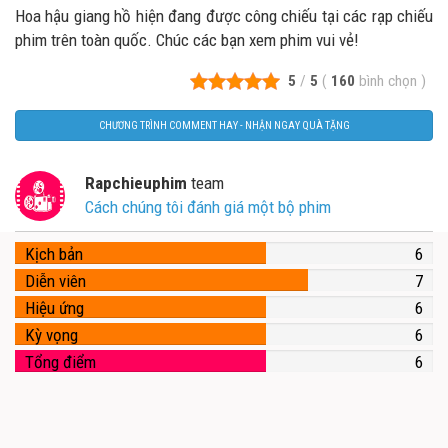
Hoa hậu giang hồ hiện đang được công chiếu tại các rạp chiếu
phim trên toàn quốc. Chúc các bạn xem phim vui vẻ!
5
/
5
(
160
bình chọn
)
CHƯƠNG TRÌNH COMMENT HAY - NHẬN NGAY QUÀ TẶNG
Rapchieuphim
team
Cách chúng tôi đánh giá một bộ phim
Kịch bản
6
Diễn viên
7
Hiệu ứng
6
Kỳ vọng
6
Tổng điểm
6