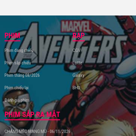
PHIM
RẠP
Phim đang chiếu
CGV
Phim sắp chiếu
Lotte
Phim tháng 08/2026
Galaxy
Phim chiếu lại
BHD
Đánh giá phim
PHIM SẮP RA MẮT
CHÀNG MÈO MANG MŨ - 06/11/2026