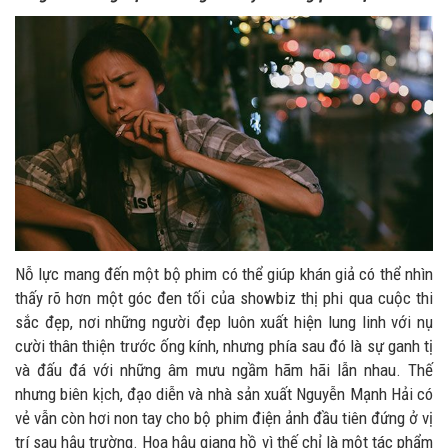
Nỗ lực mang đến một bộ phim có thể giúp khán giả có thể nhìn
thấy rõ hơn một góc đen tối của showbiz thị phi qua cuộc thi
sắc đẹp, nơi những người đẹp luôn xuất hiện lung linh với nụ
cười thân thiện trước ống kính, nhưng phía sau đó là sự ganh tị
và đấu đá với những âm mưu ngầm hãm hãi lẫn nhau. Thế
nhưng biên kịch, đạo diễn và nhà sản xuất Nguyễn Mạnh Hải có
vẻ vẫn còn hơi non tay cho bộ phim điện ảnh đầu tiên đứng ở vị
trí sau hậu trường. Hoa hậu giang hồ vì thế chỉ là một tác phẩm