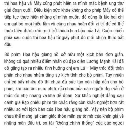
thi hoa hậu và Mây cũng phát hiện ra mình mắc bệnh ung thư
giai đoạn cuối. Điều kiện sức khỏe không cho phép Mây có thể
tiếp tục thực hiện những gì mình muốn, đó cũng là lúc hai chị
em gạt bỏ mọi hiểu lầm và cùng nhau hoán đổi vị trí để có thể
thực hiện được ước mơ trở thành hoa hậu của Lá. Cuộc chiến
phía sau cuộc thi hoa hậu từ giây phút đó mới chính thức bắt
đầu.
Bộ phim Hoa hậu giang hồ sở hữu một kịch bản đơn giản,
không có quá nhiều điểm nhấn dù đạo diễn Lương Mạnh Hải đã
cố gắng tạo ra nhiều tình huống chị em Lá – Mây tráo đổi thân
phận cho nhau nhằm tăng sự kịch tính cho bộ phim. Tuy nhiên
chỉ có bấy nhiêu đó thì chưa đủ sức tạo nên hấp dẫn cho bộ
phim, khi các âm mưu chơi xấu nhau của các người đẹp vẫn ở
mức độ nhẹ nhàng và khá dễ đoán. Sự khắc nghiệt đằng sau
cánh già Rạp chiếu phim tin chắc rằng còn khắc nghiệt hơn rất
nhiều so với kịch bản của Hoa hậu giang hồ. Vậy nên bộ phim
chưa thể mang lại cảm giác thỏa mãn sự tò mò của khán giả về
những màn đấu trí, so tài “không chính thống” của các người