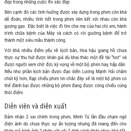
đẹp trong những cuộc thi sắc đẹp.
Bên cạnh đó các tình huống được xây dựng trong phim còn khá
dễ đoán, nhiều tình tiết trong phim liên kết với nhau còn khá
gượng gạo. Đặc biệt là việc đi tìm cha mẹ của hai chị em, hành
trình chữa bệnh của Mây và cách cô rời giường bệnh để trở
thành một siêu mẫu thành công.
Với khá nhiều điểm yếu về kịch bản, Hoa hậu giang hồ chưa
thực sự thu hút được khán giả dù khai thác một đề tài “hot” và
được người xem chờ đợi, kỳ vọng về một bộ phim hay, hấp dẫn.
Nếu như phần kịch bản được đạo diễn Lương Mạnh Hải chăm
chút kỹ hơn, Rạp chiếu phim tin chắc đây sẽ là một bộ phim có
thể đánh bại được những bộ phim đang được công chiếu cùng
thời điểm.
Diễn viên và diễn xuất
Đảm nhận 2 vai chính trong phim, Minh Tú lần đầu chạm ngõ
điện ảnh dù chưa thực sự ấn tượng nhưng đã mang đến cho
khán giả hình ảnh 2 nhân vật với 2 tính cách khác nhau khá tốt.