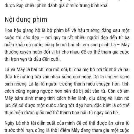
được Rạp chiếu phim đánh giá ở mức trung bình khá.
Nội dung phim
Hoa hậu giang hồ là bộ phim kể về hậu trường đằng sau một
cuộc thi sắc đẹp – nơi quy tụ rất nhiều người đẹp đến từ ba
miền khắp cả nước, cũng là nơi hai chị em song sinh Lá – Mây
thường xuyên hoán đổi vị trí cho nhau để có thể tham gia cuộc
thi trọn vẹn từ đầu đến cuối.
Lá và Mây là hai chị em mồ côi, bị cha mẹ bỏ rơi từ nhỏ và hai
đứa trẻ nương tựa vào nhau sống qua ngày. Dù là chị em song
sinh nhưng Lá lại là người trưởng thành hiểu chuyện hơn, tính
cách cũng ngang ngược hơn nên đã bị bắt vào tù. Còn cô em
Mây bẩm sinh mang tính cách hiền lành, dịu dàng và luôn nỗ
lực để có được một cuộc sống tốt đẹp hơn, đặc biệt là có thể
thực hiện được giấc mơ trở thành hoa hậu từ ngày còn bé.
Ngày Lá nhờ tài diễn xuất của mình để có thể được ân xá ra tù
trước thời hạn, cũng là thời điểm Mây đang tham gia một cuộc