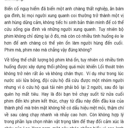
Biến cố nguy hiểm đã biến một anh chàng thất nghiệp, ăn bám
gia đình, bị mọi người xung quanh coi thường trở thành một vị
anh hùng dũng cảm, không tiếc hi sinh bản thân mình để có thể
cứu sống gia đình và những người xung quanh. Tuy nhiên bộ
phim không chỉ dừng lại ở đó, mà còn có nhiều tình huống éo le
hơn để anh chàng có thể yên ổn làm người hùng đến cuối.
Phim mà, phim nào mà chẳng vậy đúng không?
Về tổng thể chất lượng bộ phim khá ổn, tuy nhiên có nhiều tình
huống được xây dựng thổi phồng quá mức khiến Lối thoát trên
không trở nên rất ảo và không chân thực. Ví dụ như trong lúc
nước sôi lửa bỏng, đội cứu hộ đã cứu được một nhóm người
nhưng vì ô cứu hộ quá tải nên phải bỏ lại 2 người, sau đó lại
quên họ mất tiêu. Hay là đôi bạn trẻ chạy suốt từ nửa cuối
phim đến khi phim kết thúc, chạy từ đầu này đến đầu kia của
thành phố mà trên mặt không hề có dấu hiệu mệt mỏi, thậm chí
về sau càng chạy nhanh và nhảy cao hơn. Còn không hợp lý
trong phần lựa chọn nhân vật trọng tâm để thay đổi cảm xúc là