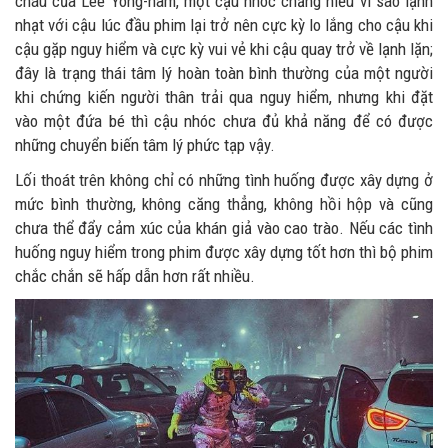
cháu của Lee Yong-nam, một cậu nhóc chẳng hiểu vì sao lạnh
nhạt với cậu lúc đầu phim lại trở nên cực kỳ lo lắng cho cậu khi
cậu gặp nguy hiểm và cực kỳ vui vẻ khi cậu quay trở về lạnh lặn;
đây là trạng thái tâm lý hoàn toàn bình thường của một người
khi chứng kiến người thân trải qua nguy hiểm, nhưng khi đặt
vào một đứa bé thì cậu nhóc chưa đủ khả năng để có được
những chuyển biến tâm lý phức tạp vậy.
Lối thoát trên không chỉ có những tình huống được xây dựng ở
mức bình thường, không căng thẳng, không hồi hộp và cũng
chưa thể đẩy cảm xúc của khán giả vào cao trào. Nếu các tình
huống nguy hiểm trong phim được xây dựng tốt hơn thì bộ phim
chắc chắn sẽ hấp dẫn hơn rất nhiều.