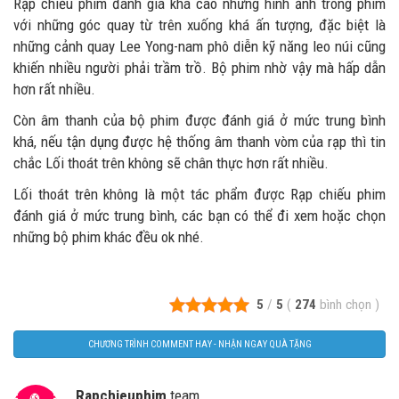
Rạp chiếu phim đánh giá khá cao những hình ảnh trong phim
với những góc quay từ trên xuống khá ấn tượng, đặc biệt là
những cảnh quay Lee Yong-nam phô diễn kỹ năng leo núi cũng
khiến nhiều người phải trầm trồ. Bộ phim nhờ vậy mà hấp dẫn
hơn rất nhiều.
Còn âm thanh của bộ phim được đánh giá ở mức trung bình
khá, nếu tận dụng được hệ thống âm thanh vòm của rạp thì tin
chắc Lối thoát trên không sẽ chân thực hơn rất nhiều.
Lối thoát trên không là một tác phẩm được Rạp chiếu phim
đánh giá ở mức trung bình, các bạn có thể đi xem hoặc chọn
những bộ phim khác đều ok nhé.
5
/
5
(
274
bình chọn
)
CHƯƠNG TRÌNH COMMENT HAY - NHẬN NGAY QUÀ TẶNG
Rapchieuphim
team