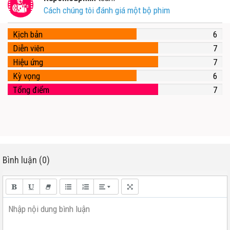
Cách chúng tôi đánh giá một bộ phim
Kịch bản
6
Diễn viên
7
Hiệu ứng
7
Kỳ vọng
6
Tổng điểm
7
Bình luận (0)
Nhập nội dung bình luận