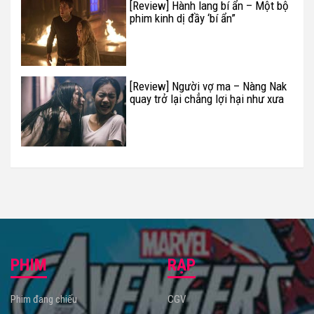
[Review] Hành lang bí ẩn – Một bộ
phim kinh dị đầy ‘bí ẩn”
[Review] Người vợ ma – Nàng Nak
quay trở lại chẳng lợi hại như xưa
PHIM
RẠP
Phim đang chiếu
CGV