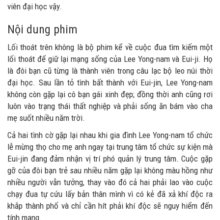
viên đại học vậy.
Nội dung phim
Lối thoát trên không là bộ phim kể về cuộc đua tìm kiếm một
lối thoát để giữ lại mạng sống của Lee Yong-nam và Eui-ji. Họ
là đôi bạn cũ từng là thành viên trong câu lạc bộ leo núi thời
đại học. Sau lần tỏ tình bất thành với Eui-jin, Lee Yong-nam
không còn gặp lại cô bạn gái xinh đẹp; đồng thời anh cũng rơi
luôn vào trạng thái thất nghiệp và phải sống ăn bám vào cha
mẹ suốt nhiều năm trời.
Cả hai tình cờ gặp lại nhau khi gia đình Lee Yong-nam tổ chức
lễ mừng thọ cho mẹ anh ngay tại trung tâm tổ chức sự kiện mà
Eui-jin đang đảm nhận vị trí phó quản lý trung tâm. Cuộc gặp
gỡ của đôi bạn trẻ sau nhiều năm gặp lại không màu hồng như
nhiều người vẫn tưởng, thay vào đó cả hai phải lao vào cuộc
chạy đua tự cứu lấy bản thân mình vì có kẻ đã xả khí độc ra
khắp thành phố và chỉ cần hít phải khí độc sẽ nguy hiểm đến
tính mạng.