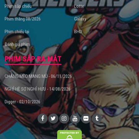
Phim sắp chiếu
Lotte
Phim tháng 08/2026
Galaxy
Phim chiếu lại
BHD
Đánh giá phim
PHIM SẮP RA MẮT
CHÀNG MÈO MANG MŨ - 06/11/2026
NGHỈ HÈ SỢ NGHỈ HƯU - 14/08/2026
Digger - 02/10/2026