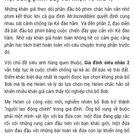
Những khán giả theo dõi phần đầu bộ phim chắc hẳn vẫn nhớ
phim kết thúc khi cả gia đình
Mr.Incredibles
quyết định cùng
nhau sát cánh chống lại Kẻ đào hầm. Và đến phần 2, đạo diễn
đã bắt đầu bộ phim bằng cuộc chiến đầy gay cấn với Kẻ đào
hầm. Nhờ vậy khán giả hoàn toàn không hề có cảm giác rằng
phần hai tách biệt hoàn toàn với câu chuyện trong phần trước
đó.
Với chủ đề siêu anh hùng quen thuộc,
Gia đình siêu nhân 2
vẫn tiếp tục là cuộc chiến chống lại kẻ ác để bảo vệ trái đất.
Điểm khác biệt duy nhất là người được lựa chọn không phải bố
Bob mà là mẹ Helen và lý do lựa chọn mẹ Helen chắc hẳn sẽ
khiến nhiều khán giả cảm thấy tội nghiệp cho bố Bob.
Mẹ Helen có công việc mới, nghiễm nhiên bố Bob trở thành
“người lao động chính” trong gia đình. Ông bố vụng về buộc
phải một mình vật lộn với ba đứa con: một đứa đang gặp rắc
rối với những rung cảm đầu tiên với bạn khác giới, một đứa
luôn đau đầu với những bài toán và đứa con lại khiến ông bố