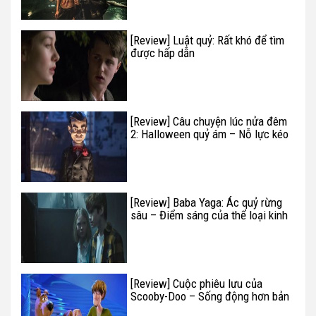
[Review] Luật quỷ: Rất khó để tìm
được hấp dẫn
[Review] Câu chuyện lúc nửa đêm
2: Halloween quỷ ám – Nỗ lực kéo
dài thương hiệu thất bại
[Review] Baba Yaga: Ác quỷ rừng
sâu – Điểm sáng của thể loại kinh
dị tháng 5
[Review] Cuộc phiêu lưu của
Scooby-Doo – Sống động hơn bản
truyền hình