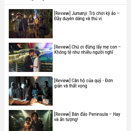
[Review] Jumanji: Trò chơi kỳ ảo –
Đầy duyên dáng và thú vị
[Review] Chú ơi đừng lấy mẹ con –
Không tệ như nhiều người nghĩ
[Review] Căn hộ của quỷ - Đơn
giản và thất vọng
[Review] Bán đảo Peninsula – Hay
và ấn tượng!