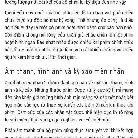
tưởng tượng nổi cái kết của bộ phim lại kỳ diệu đến như vậy
Điểm yếu duy nhất của bộ phim có lẽ là nhân vật phản diện
chưa thực sự độc ác như kỳ vọng. Thế nhưng đó cũng là điều
dễ hiểu vì đây là một bộ phim hoạt hình dành cho các bạn nhỏ.
Còn điểm không hài lòng của khán giả chắc chắn là một phim
hoạt hình ngắn Bao nhạt nhẽo được chiếu khi phim chính thức
bắt đầu – một bộ phim được lồng vào rất khiến cưỡng và khiến
người xem khó chịu vì tốn thời gian.
Âm thanh, hình ảnh và kỹ xảo mãn nhãn
Gia đình siêu nhân 2 được đánh giá cao về mặt âm thanh, hình
ảnh và kỹ xảo. Những thước phim được xử lý cực kỳ tỉ mỉ mang
đến cho khán giả những hình ảnh mịn màng và sắc nét nhất, kết
hợp màu sắc rực rỡ thực sự khiến các bé mê mẩn khi theo dõi
phim. Cảm xúc của các nhân vật được thể hiện cực kỳ rõ ràng
từ vui mừng, thất vọng, ngạc nghiên, vui vẻ, mệt mỏi….
Phần âm thanh của bộ phim cũng thực sự tuyệt vời khi kết hợp
hoàn hảo với hệ thống loa trong rạp, mang đến cho khán giả