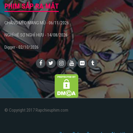
PHIM SẮP RA MẮT
CHÀNG MÈO MANG MŨ - 06/11/2026
NGHỈ HÈ SỢ NGHỈ HƯU - 14/08/2026
Digger - 02/10/2026
© Copyright 2017 Rapchieuphim.com