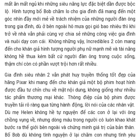
mất ăn mất ngủ khi những siêu năng lực đặc biệt dần được bộc
lộ. Hình tượng bố Bob chăm lo cho gia đình đã mang đến một
góc nhìn đầy mới mẻ về trách nhiệm của những người đàn ông
trong gia đình, dù ở bên ngoài hô mưa gọi gió bao nhiêu thì khi
trở về nhà vẫn phải cùng vợ chia sẻ những công việc gia đình
và nuôi dạy con cái. Không những vậy, Incredibles 2 còn mang
đến cho khán giả hình tượng người phụ nữ mạnh mẽ và tài năng
không hề thua kém bất cứ người đàn ông trong cuộc sống,
thậm chí còn có phần vượt trội hơn rất nhiều.
Gia đình siêu nhân 2 vẫn phát huy truyền thống tốt đẹp của
hãng Pixar khi mang đến cho khán giả một bộ phim hoạt hình
được đầu tư chỉn chu về mặt nội dung, không giống như nhiều
tác phẩm thương mại khác. Thông điệp của bộ phim được
truyền tải rõ ràng qua từng hành động, lời nói của các nhân vật.
Dù mẹ Helen không hề tự nguyện để các con ở lại với ông
chồng vụng về, nhưng dòng máu trong người cô luôn khao khát
bước ra thế giới bên ngoài và chứng minh giá trị của bản thân.
Bố Bob dù không tình nguyện ở lại chăm con nhưng tình yêu