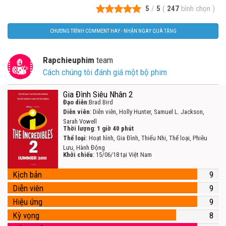
5
/
5
(
247
bình chọn
)
CHƯƠNG TRÌNH COMMENT HAY - NHẬN NGAY QUÀ TẶNG
Rapchieuphim
team
Cách chúng tôi đánh giá một bộ phim
Gia Đình Siêu Nhân 2
Đạo diễn
:Brad Bird
Diễn viên
: Diễn viên, Holly Hunter, Samuel L. Jackson,
Sarah Vowell
Thời lượng
:
1 giờ 40 phút
Thể loại
: Hoạt hình, Gia Đình, Thiếu Nhi, Thể loại, Phiêu
Lưu, Hành Động
Khởi chiếu
: 15/06/18 tại Việt Nam
Kịch bản
9
Diễn viên
9
Hiệu ứng
9
Kỳ vọng
8