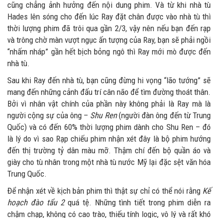
cũng chẳng ảnh hưởng đến nội dung phim. Và từ khi nhà tù
Hades lên sóng cho đến lúc Ray đặt chân được vào nhà tù thì
thời lượng phim đã trôi qua gần 2/3, vậy nên nếu bạn đến rạp
và trông chờ màn vượt ngục ấn tượng của Ray, bạn sẽ phải ngồi
“nhấm nháp” gần hết bịch bỏng ngô thì Ray mới mò được đến
nhà tù.
Sau khi Ray đến nhà tù, bạn cũng đừng hi vọng “lão tướng” sẽ
mang đến những cảnh đấu trí cân não để tìm đường thoát thân.
Bởi vì nhân vật chính của phần này không phải là Ray mà là
người cộng sự của ông –
Shu Ren
(người đàn ông đến từ Trung
Quốc) và có đến 60% thời lượng phim dành cho Shu Ren – đó
là lý do vì sao Rạp chiếu phim nhận xét đây là bộ phim hướng
đến thị trường tỷ dân màu mỡ. Thậm chí đến bộ quần áo và
giày cho tù nhân trong một nhà tù nước Mỹ lại đặc sệt văn hóa
Trung Quốc.
Để nhận xét về kịch bản phim thì thật sự chỉ có thể nói rằng
Kế
hoạch đào tẩu 2
quá tệ. Những tình tiết trong phim diễn ra
chậm chạp, không có cao trào, thiếu tính logic, vô lý và rất khó