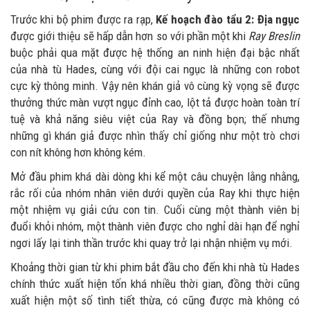
Trước khi bộ phim được ra rạp,
Kế hoạch đào tẩu 2: Địa ngục
được giới thiệu sẽ hấp dẫn hơn so với phần một khi
Ray Breslin
buộc phải qua mặt được hệ thống an ninh hiện đại bậc nhất
của nhà tù Hades, cùng với đội cai ngục là những con robot
cực kỳ thông minh. Vậy nên khán giả vô cùng kỳ vọng sẽ được
thưởng thức màn vượt ngục đỉnh cao, lột tả được hoàn toàn trí
tuệ và khả năng siêu việt của Ray và đồng bọn; thế nhưng
những gì khán giả được nhìn thấy chỉ giống như một trò chơi
con nít không hơn không kém.
Mở đầu phim khá dài dòng khi kể một câu chuyện lằng nhằng,
rắc rối của nhóm nhân viên dưới quyền của Ray khi thực hiện
một nhiệm vụ giải cứu con tin. Cuối cùng một thành viên bị
đuổi khỏi nhóm, một thành viên được cho nghỉ dài hạn để nghỉ
ngơi lấy lại tinh thần trước khi quay trở lại nhận nhiệm vụ mới.
Khoảng thời gian từ khi phim bắt đầu cho đến khi nhà tù Hades
chính thức xuất hiện tốn khá nhiều thời gian, đồng thời cũng
xuất hiện một số tình tiết thừa, có cũng được mà không có