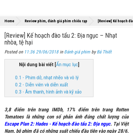
Home
Review phim, đánh giá phim chiếu rạp
[Review] Kế hoạch đào
[Review] Kế hoạch đào tẩu 2: Địa ngục – Nhạt
nhòa, tệ hại
Posted on
11:36 29/06/2018
in
Đánh giá phim
by
Bá Thiết
Nội dung bài viết
[
Ẩn mục lục
]
0.1 - Phim dở, nhạt nhẽo và vô lý
0.2 - Diễn viên và diễn xuất
0.3 - Âm thanh, hình ảnh và kỹ xảo
3,8 điểm trên trang IMDb, 17% điểm trên trang Rotten
Tomatoes là những con số phản ánh đúng chất lượng của
Escape Plan 2: Hades - Kế hoạch đào tẩu 2: Địa ngục
. Tại Việt
Nam, bộ phim đã có những suất chiếu đầu tiên vào ngày 28/6,