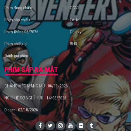
Phim đang chiếu
CGV
Phim sắp chiếu
Lotte
Phim tháng 08/2026
Galaxy
Phim chiếu lại
BHD
Đánh giá phim
PHIM SẮP RA MẮT
CHÀNG MÈO MANG MŨ - 06/11/2026
NGHỈ HÈ SỢ NGHỈ HƯU - 14/08/2026
Digger - 02/10/2026