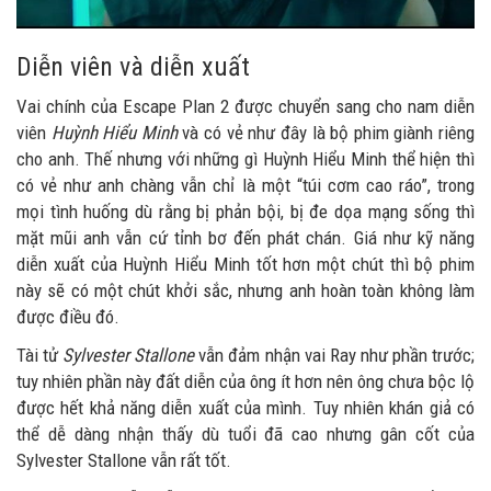
Diễn viên và diễn xuất
Vai chính của Escape Plan 2 được chuyển sang cho nam diễn
viên
Huỳnh Hiểu Minh
và có vẻ như đây là bộ phim giành riêng
cho anh. Thế nhưng với những gì Huỳnh Hiểu Minh thể hiện thì
có vẻ như anh chàng vẫn chỉ là một “túi cơm cao ráo”, trong
mọi tình huống dù rằng bị phản bội, bị đe dọa mạng sống thì
mặt mũi anh vẫn cứ tỉnh bơ đến phát chán. Giá như kỹ năng
diễn xuất của Huỳnh Hiểu Minh tốt hơn một chút thì bộ phim
này sẽ có một chút khởi sắc, nhưng anh hoàn toàn không làm
được điều đó.
Tài tử
Sylvester Stallone
vẫn đảm nhận vai Ray như phần trước;
tuy nhiên phần này đất diễn của ông ít hơn nên ông chưa bộc lộ
được hết khả năng diễn xuất của mình. Tuy nhiên khán giả có
thể dễ dàng nhận thấy dù tuổi đã cao nhưng gân cốt của
Sylvester Stallone vẫn rất tốt.