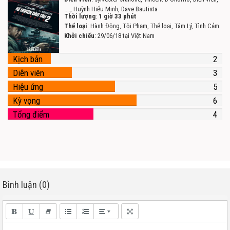
...., Huỳnh Hiểu Minh, Dave Bautista
Thời lượng
:
1 giờ 33 phút
Thể loại
: Hành Động, Tội Phạm, Thể loại, Tâm Lý, Tình Cảm
Khởi chiếu
: 29/06/18 tại Việt Nam
Kịch bản
2
Diễn viên
3
Hiệu ứng
5
Kỳ vọng
6
Tổng điểm
4
Bình luận (0)