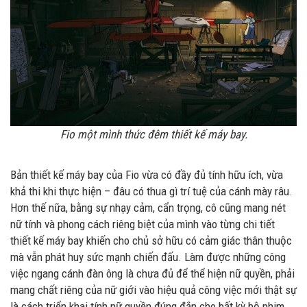
Fio một mình thức đêm thiết kế máy bay.
Bản thiết kế máy bay của Fio vừa có đầy đủ tính hữu ích, vừa
khả thi khi thực hiện – đâu có thua gì trí tuệ của cánh mày râu.
Hơn thế nữa, bằng sự nhạy cảm, cẩn trọng, cô cũng mang nét
nữ tính và phong cách riêng biệt của mình vào từng chi tiết
thiết kế máy bay khiến cho chủ sở hữu có cảm giác thân thuộc
mà vẫn phát huy sức mạnh chiến đấu. Làm được những công
việc ngang cánh đàn ông là chưa đủ để thể hiện nữ quyền, phải
mang chất riêng của nữ giới vào hiệu quả công việc mới thật sự
là cách triển khai tính nữ quyền đúng đắn cho bất kỳ bộ phim