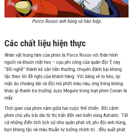
Porco Rosso anh hùng và hào hiệp.
Các chất liệu hiện thực
Nhân vật trung tâm của phim là Porco Rosso với thân hình
người và khuôn mặt heo – cựu phi công của quân đội Ý, nay
“đổi nghề” thành kẻ săn tiền thưởng, chuyên đánh bại không
tặc theo lời đề nghị của khách hàng. Với dáng vẻ to béo, lại
mặc áo choàng dài và đội mũ phớt màu nâu, ông trông không
khác gì thanh tra trưởng Juzo Megure trong loạt phim Conan là
mấy.
Thời gian của phim nằm giữa hai cuộc thế chiến. Bối cảnh
phim chủ yếu trải dài từ thị trấn đến ven biển vùng Adriatic. Tất
cả những điển tích lịch sử như quân phát xít, phi đội anh hùng,
bọn không tặc và mâu thuẫn tư tưởng chính trị… đều xuất phát