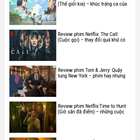
(Thế giới kia) – khúc tráng ca của
ngưỡng cửa trưởng thành
Review phim Netflix: The Call
(Cuộc gọi) – thay đổi quá khứ có
khiến tương lai tốt đẹp?
Review phim Tom & Jerry: Quậy
tung New York – phim hay nhưng
chưa xuất sắc
Review phim Netflix:Time to Hunt
(Giờ săn đã điểm) – những cuộc
săn người mùa khủng hoảng