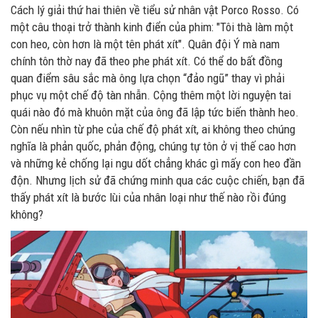
Cách lý giải thứ hai thiên về tiểu sử nhân vật Porco Rosso. Có
một câu thoại trở thành kinh điển của phim: "Tôi thà làm một
con heo, còn hơn là một tên phát xít". Quân đội Ý mà nam
chính tôn thờ nay đã theo phe phát xít. Có thể do bất đồng
quan điểm sâu sắc mà ông lựa chọn “đảo ngũ” thay vì phải
phục vụ một chế độ tàn nhẫn. Cộng thêm một lời nguyện tai
quái nào đó mà khuôn mặt của ông đã lập tức biến thành heo.
Còn nếu nhìn từ phe của chế độ phát xít, ai không theo chúng
nghĩa là phản quốc, phản động, chúng tự tôn ở vị thế cao hơn
và những kẻ chống lại ngu dốt chẳng khác gì mấy con heo đần
độn. Nhưng lịch sử đã chứng minh qua các cuộc chiến, bạn đã
thấy phát xít là bước lùi của nhân loại như thế nào rồi đúng
không?