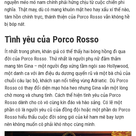
nguyền méo mó nam chính phải hứng chịu từ cuộc chiến phi
nghĩa. Thật may, dù có mang khuôn mặt heo hay xấu xí thế nào,
tâm hồn chính trực, thánh thiện của Porco Rosso vẫn không hề
bị bóp nát.
Tình yêu của Porco Rosso
Ít nhất trong phim, khán giả có thể thấy hai bóng hồng đi qua
đời của Porco Rosso. Thứ nhất là người phụ nữ đằm thắm
mang tên Gina – một người đẹp xứng tầm ngôi sao Hollywood,
một danh ca với âm điệu du dương quyến rũ và một bà chủ của
chuỗi câu lạc bộ, khách sạn nổi tiếng vùng Adriatic. Dù Porco
Rosso có thay đổi diện mạo hóa heo nhưng Gina vẫn một lòng
chờ mong và chung tình. Cách thể hiện tình yêu của Porco
Rosso dành cho cô vô cùng kín đáo và hào sảng. Có lẽ một
phần cô là người yêu cũ của đồng đội hoặc một phần do Porco
Rosso hiểu thấu cuộc đời sóng gió của kẻ ham mê bay lượn
nên không muốn cô phải khó nhọc cùng mình.