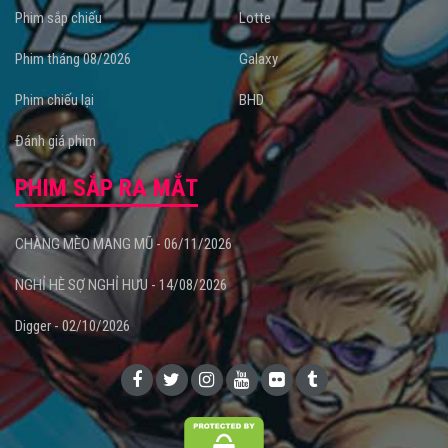
Phim sắp chiếu
Lotte
Phim tháng 08/2026
Galaxy
Phim chiếu lại
BHD
Đánh giá phim
PHIM SẮP RA MẮT
CHÀNG MÈO MANG MŨ - 06/11/2026
NGHỈ HÈ SỢ NGHỈ HƯU - 14/08/2026
Digger - 02/10/2026