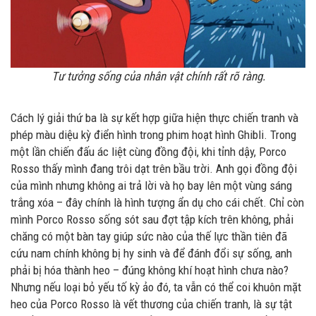
Tư tưởng sống của nhân vật chính rất rõ ràng.
Cách lý giải thứ ba là sự kết hợp giữa hiện thực chiến tranh và
phép màu diệu kỳ điển hình trong phim hoạt hình Ghibli. Trong
một lần chiến đấu ác liệt cùng đồng đội, khi tỉnh dậy, Porco
Rosso thấy mình đang trôi dạt trên bầu trời. Anh gọi đồng đội
của mình nhưng không ai trả lời và họ bay lên một vùng sáng
trắng xóa – đây chính là hình tượng ẩn dụ cho cái chết. Chỉ còn
mình Porco Rosso sống sót sau đợt tập kích trên không, phải
chăng có một bàn tay giúp sức nào của thế lực thần tiên đã
cứu nam chính không bị hy sinh và để đánh đổi sự sống, anh
phải bị hóa thành heo – đúng không khí hoạt hình chưa nào?
Nhưng nếu loại bỏ yếu tố kỳ ảo đó, ta vẫn có thể coi khuôn mặt
heo của Porco Rosso là vết thương của chiến tranh, là sự tật