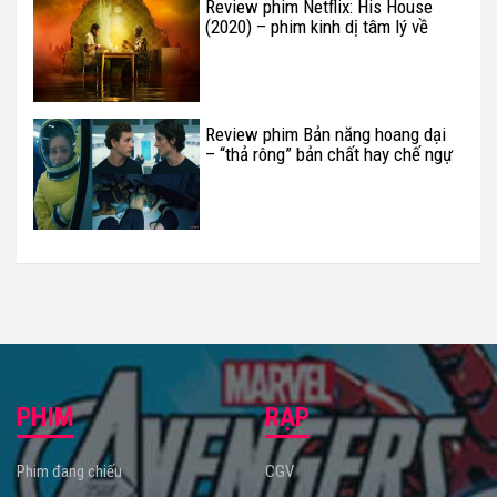
Review phim Netflix: His House
(2020) – phim kinh dị tâm lý về
người tị nạn da màu
Review phim Bản năng hoang dại
– “thả rông” bản chất hay chế ngự
trong luật lệ?
PHIM
RẠP
Phim đang chiếu
CGV