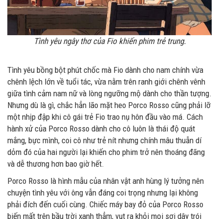
Tình yêu ngây thơ của Fio khiến phim trẻ trung.
Tình yêu bồng bột phút chốc mà Fio dành cho nam chính vừa
chênh lệch lớn về tuổi tác, vừa nằm trên ranh giới chênh vênh
giữa tình cảm nam nữ và lòng ngưỡng mộ dành cho thần tượng.
Nhưng dù là gì, chắc hẳn lão mặt heo Porco Rosso cũng phải lỡ
một nhịp đập khi cô gái trẻ Fio trao nụ hôn đầu vào má. Cách
hành xử của Porco Rosso dành cho cô luôn là thái độ quát
mắng, bực mình, coi cô như trẻ nít nhưng chính mâu thuẫn dí
dỏm đó của hai người lại khiến cho phim trở nên thoáng đãng
và dễ thương hơn bao giờ hết.
Porco Rosso là hình mẫu của nhân vật anh hùng lý tưởng nên
chuyện tình yêu với ông vẫn đáng coi trọng nhưng lại không
phải đích đến cuối cùng. Chiếc máy bay đỏ của Porco Rosso
biến mất trên bầu trời xanh thẳm, vụt ra khỏi mọi sợi dây trói