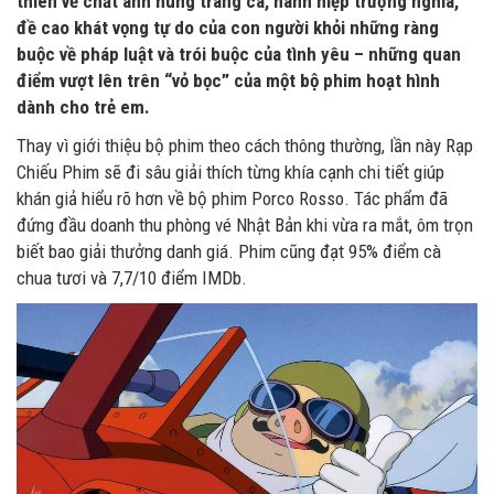
thiên về chất anh hùng tráng ca, hành hiệp trượng nghĩa,
đề cao khát vọng tự do của con người khỏi những ràng
buộc về pháp luật và trói buộc của tình yêu – những quan
điểm vượt lên trên “vỏ bọc” của một bộ phim hoạt hình
dành cho trẻ em.
Thay vì giới thiệu bộ phim theo cách thông thường, lần này Rạp
Chiếu Phim sẽ đi sâu giải thích từng khía cạnh chi tiết giúp
khán giả hiểu rõ hơn về bộ phim Porco Rosso. Tác phẩm đã
đứng đầu doanh thu phòng vé Nhật Bản khi vừa ra mắt, ôm trọn
biết bao giải thưởng danh giá. Phim cũng đạt 95% điểm cà
chua tươi và 7,7/10 điểm IMDb.