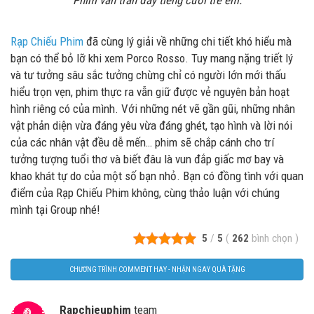
Phim vẫn tràn đầy tiếng cười trẻ em.
Rạp Chiếu Phim
đã cùng lý giải về những chi tiết khó hiểu mà
bạn có thể bỏ lỡ khi xem Porco Rosso. Tuy mang nặng triết lý
và tư tưởng sâu sắc tưởng chừng chỉ có người lớn mới thấu
hiểu trọn vẹn, phim thực ra vẫn giữ được vẻ nguyên bản hoạt
hình riêng có của mình. Với những nét vẽ gần gũi, những nhân
vật phản diện vừa đáng yêu vừa đáng ghét, tạo hình và lời nói
của các nhân vật đều dễ mến… phim sẽ chắp cánh cho trí
tưởng tượng tuổi thơ và biết đâu là vun đắp giấc mơ bay và
khao khát tự do của một số bạn nhỏ. Bạn có đồng tình với quan
điểm của Rạp Chiếu Phim không, cùng thảo luận với chúng
mình tại Group nhé!
5
/
5
(
262
bình chọn
)
CHƯƠNG TRÌNH COMMENT HAY - NHẬN NGAY QUÀ TẶNG
Rapchieuphim
team