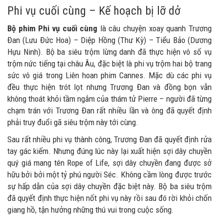
Phi vụ cuối cùng – Kế hoạch bị lỡ dở
Bộ phim Phi vụ cuối cùng
là câu chuyện xoay quanh Trương
Đan (Lưu Đức Hoa) – Diệp Hồng (Thư Kỳ) – Tiểu Bảo (Dương
Hựu Ninh). Bộ ba siêu trộm lừng danh đã thực hiện vô số vụ
trộm nức tiếng tại châu Âu, đặc biệt là phi vụ trộm hai bộ trang
sức vô giá trong Liên hoan phim Cannes. Mặc dù các phi vụ
đều thực hiện trót lọt nhưng Trương Đan và đồng bọn vẫn
không thoát khỏi tầm ngắm của thám tử Pierre – người đã từng
chạm trán với Trương Đan rất nhiều lần và ông đã quyết định
phải truy đuổi gã siêu trộm này tới cùng.
Sau rất nhiều phi vụ thành công, Trương Đan đã quyết định rửa
tay gác kiếm. Nhưng đúng lúc này lại xuất hiện sợi dây chuyền
quý giá mang tên Rope of Life, sợi dây chuyền đang được sở
hữu bởi bởi một tỷ phú người Séc. Không cầm lòng được trước
sự hấp dẫn của sợi dây chuyền đặc biệt này. Bộ ba siêu trộm
đã quyết định thực hiện nốt phi vụ này rồi sau đó rời khỏi chốn
giang hồ, tận hưởng những thú vui trong cuộc sống.