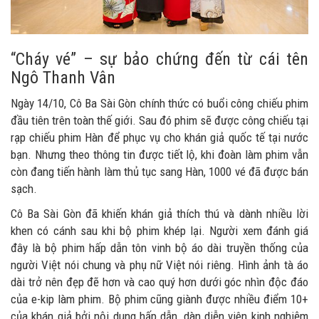
“Cháy vé” – sự bảo chứng đến từ cái tên
Ngô Thanh Vân
Ngày 14/10, Cô Ba Sài Gòn chính thức có buổi công chiếu phim
đầu tiên trên toàn thế giới. Sau đó phim sẽ được công chiếu tại
rạp chiếu phim Hàn để phục vụ cho khán giả quốc tế tại nước
bạn. Nhưng theo thông tin được tiết lộ, khi đoàn làm phim vẫn
còn đang tiến hành làm thủ tục sang Hàn, 1000 vé đã được bán
sạch.
Cô Ba Sài Gòn đã khiến khán giả thích thú và dành nhiều lời
khen có cánh sau khi bộ phim khép lại. Người xem đánh giá
đây là bộ phim hấp dẫn tôn vinh bộ áo dài truyền thống của
người Việt nói chung và phụ nữ Việt nói riêng. Hình ảnh tà áo
dài trở nên đẹp đẽ hơn và cao quý hơn dưới góc nhìn độc đáo
của e-kip làm phim. Bộ phim cũng giành được nhiều điểm 10+
của khán giả bởi nội dung hấp dẫn, dàn diễn viên kinh nghiệm