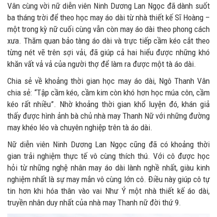
Vân cùng vời nữ diễn viên Ninh Dương Lan Ngọc đã dành suốt
ba tháng trời để theo học may áo dài từ nhà thiết kế Sĩ Hoàng –
một trong kỳ nữ cuối cùng vẫn còn may áo dài theo phong cách
xưa. Thăm quan bảo tàng áo dài và trực tiếp cầm kéo cắt theo
từng nét vẽ trên sợi vải, đã giúp cả hai hiểu được những khó
khăn vất vả vả của người thợ để làm ra được một tà áo dài.
Chia sẻ về khoảng thời gian học may áo dài, Ngô Thanh Vân
chia sẻ: “Tập cầm kéo, cầm kim còn khó hơn học múa côn, cầm
kéo rất nhiều”. Nhờ khoảng thời gian khổ luyện đó, khán giả
thấy được hình ảnh bà chủ nhà may Thanh Nữ với những đường
may khéo léo và chuyên nghiệp trên tà áo dài.
Nữ diễn viên Ninh Dương Lan Ngọc cũng đã có khoảng thời
gian trải nghiệm thực tế vô cùng thích thú. Với cô được học
hỏi từ những nghệ nhân may áo dài lành nghề nhất, giàu kinh
nghiệm nhất là sự may mắn vô cùng lớn cô. Điều này giúp cô tự
tin hơn khi hóa thân vào vai Như Ý một nhà thiết kế áo dài,
truyền nhân duy nhất của nhà may Thanh nữ đời thứ 9.