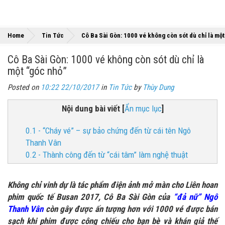
Home
Tin Tức
Cô Ba Sài Gòn: 1000 vé không còn sót dù chỉ là một
Cô Ba Sài Gòn: 1000 vé không còn sót dù chỉ là
một “góc nhỏ”
Posted on
10:22 22/10/2017
in
Tin Tức
by
Thùy Dung
Nội dung bài viết
[
Ẩn mục lục
]
0.1 - “Cháy vé” – sự bảo chứng đến từ cái tên Ngô
Thanh Vân
0.2 - Thành công đến từ “cái tâm” làm nghệ thuật
Không chỉ vinh dự là tác phẩm điện ảnh mở màn cho Liên hoan
phim quốc tế Busan 2017, Cô Ba Sài Gòn của
“đả nữ” Ngô
Thanh Vân
còn gây được ấn tượng hơn với 1000 vé được bán
sạch khi phim được công chiếu cho bạn bè và khán giả thế