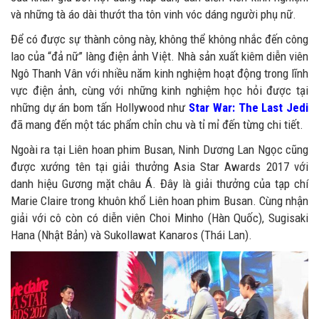
và những tà áo dài thướt tha tôn vinh vóc dáng người phụ nữ.
Để có được sự thành công này, không thể không nhắc đến công
lao của “đả nữ” làng điện ảnh Việt. Nhà sản xuất kiêm diễn viên
Ngô Thanh Vân với nhiều năm kinh nghiệm hoạt động trong lĩnh
vực điện ảnh, cùng với những kinh nghiệm học hỏi được tại
những dự án bom tấn Hollywood như
Star War: The Last Jedi
đã mang đến một tác phẩm chỉn chu và tỉ mỉ đến từng chi tiết.
Ngoài ra tại Liên hoan phim Busan, Ninh Dương Lan Ngọc cũng
được xướng tên tại giải thưởng Asia Star Awards 2017 với
danh hiệu Gương mặt châu Á. Đây là giải thưởng của tạp chí
Marie Claire trong khuôn khổ Liên hoan phim Busan. Cùng nhận
giải với cô còn có diễn viên Choi Minho (Hàn Quốc), Sugisaki
Hana (Nhật Bản) và Sukollawat Kanaros (Thái Lan).