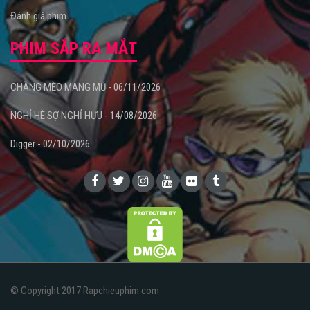
Đánh giá phim
PHIM SẮP RA MẮT
CHÀNG MÈO MANG MŨ - 06/11/2026
NGHỈ HÈ SỢ NGHỈ HƯU - 14/08/2026
Digger - 02/10/2026
© Copyright 2017 Rapchieuphim.com