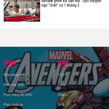
Review phim Kẻ săn mộ - Đội chuyển
ngữ “chất” có 1 không 2
PHIM
RẠP
Phim đang chiếu
CGV
Phim sắp chiếu
Lotte
Phim tháng 08/2026
Galaxy
Phim chiếu lại
BHD