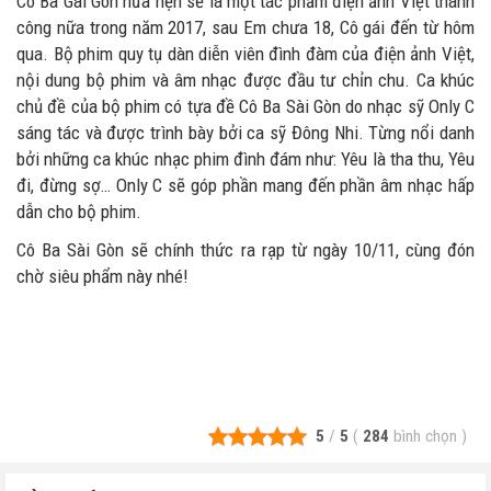
Cô Ba Gài Gòn hứa hẹn sẽ là một tác phẩm điện ảnh Việt thành
công nữa trong năm 2017, sau Em chưa 18, Cô gái đến từ hôm
qua. Bộ phim quy tụ dàn diễn viên đình đàm của điện ảnh Việt,
nội dung bộ phim và âm nhạc được đầu tư chỉn chu. Ca khúc
chủ đề của bộ phim có tựa đề Cô Ba Sài Gòn do nhạc sỹ Only C
sáng tác và được trình bày bởi ca sỹ Đông Nhi. Từng nổi danh
bởi những ca khúc nhạc phim đình đám như: Yêu là tha thu, Yêu
đi, đừng sợ… Only C sẽ góp phần mang đến phần âm nhạc hấp
dẫn cho bộ phim.
Cô Ba Sài Gòn sẽ chính thức ra rạp từ ngày 10/11, cùng đón
chờ siêu phẩm này nhé!
5
/
5
(
284
bình chọn
)