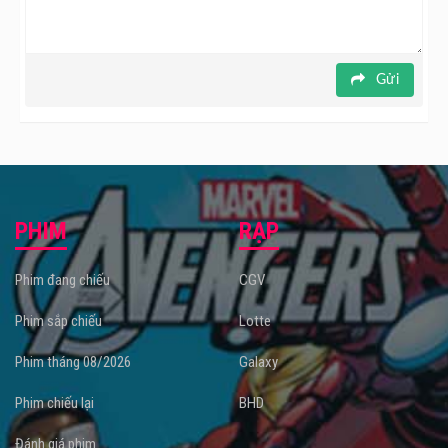
Gửi
PHIM
RẠP
Phim đang chiếu
CGV
Phim sắp chiếu
Lotte
Phim tháng 08/2026
Galaxy
Phim chiếu lại
BHD
Đánh giá phim