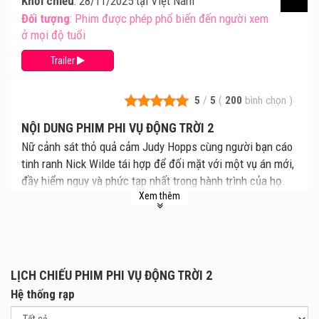
Khởi chiếu
: 28/11/2025 tại Việt Nam
Đối tượng
: Phim được phép phổ biến đến người xem
ở mọi độ tuổi
Trailer
5
/
5
(
200
bình chọn
)
NỘI DUNG PHIM PHI VỤ ĐỘNG TRỜI 2
Nữ cảnh sát thỏ quả cảm Judy Hopps cùng người bạn cáo
tinh ranh Nick Wilde tái hợp để đối mặt với một vụ án mới,
đầy hiểm nguy và phức tạp nhất trong hành trình của họ.
Xem thêm
Zootopia 2 / Phi Vụ Động Trời 2 dự kiến ra mắt tại các rạp
chiếu phim trên toàn quốc từ ngày 28.11.2025.
LỊCH CHIẾU PHIM PHI VỤ ĐỘNG TRỜI 2
Hệ thống rạp