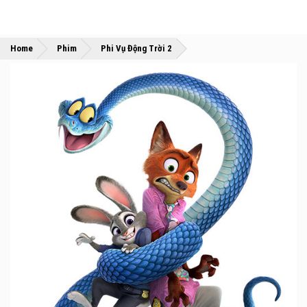
»
»
Home
Phim
Phi Vụ Động Trời 2