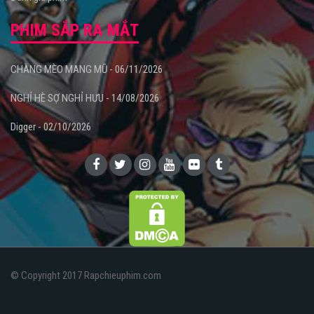
PHIM SẮP RA MẮT
CHÀNG MÈO MANG MŨ - 06/11/2026
NGHỈ HÈ SỢ NGHỈ HƯU - 14/08/2026
Digger - 02/10/2026
© Copyright 2017 Rapchieuphim.com