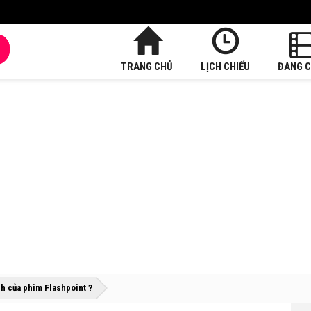
TRANG CHỦ
LỊCH CHIẾU
ĐANG C
»
»
h của phim Flashpoint ?