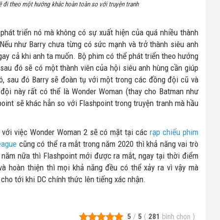
ẽ đi theo một hướng khác hoàn toàn so với truyện tranh
 phát triển nó mà không có sự xuất hiện của quá nhiều thành
 Nếu như Barry chưa từng có sức mạnh và trở thành siêu anh
ay cả khi anh ta muốn. Bộ phim có thể phát triển theo hướng
 sau đó sẽ có một thành viên của hội siêu anh hùng cần giúp
, sau đó Barry sẽ đoàn tụ với một trong các đồng đội cũ và
g đội này rất có thể là Wonder Woman (thay cho Batman như
oint sẽ khác hẳn so với Flashpoint trong truyện tranh mà hầu
ồn, với việc Wonder Woman 2 sẽ có mặt tại các
rạp chiếu phim
eague
cũng có thể ra mắt trong năm 2020 thì khả năng vai trò
 năm nữa thì Flashpoint mới được ra mắt, ngay tại thời điểm
 và hoàn thiện thì mọi khả năng đều có thể xảy ra vì vậy mà
 cho tới khi DC chính thức lên tiếng xác nhận.
5
/
5
(
281
bình chọn
)