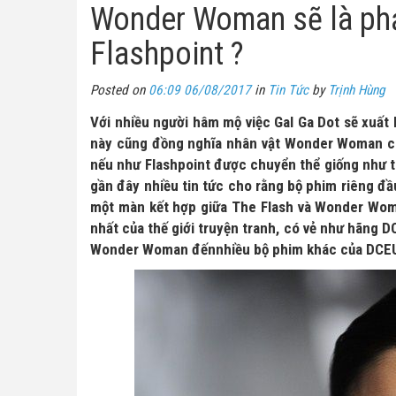
Wonder Woman sẽ là phả
Flashpoint ?
Posted on
06:09 06/08/2017
in
Tin Tức
by
Trịnh Hùng
Với nhiều người hâm mộ việc Gal Ga Dot sẽ xuất h
này cũng đồng nghĩa nhân vật Wonder Woman có 
nếu như Flashpoint được chuyển thể giống như tro
gần đây nhiều tin tức cho rằng bộ phim riêng đầ
một màn kết hợp giữa The Flash và Wonder Woman
nhất của thế giới truyện tranh, có vẻ như hãng
Wonder Woman đếnnhiều bộ phim khác của DCE