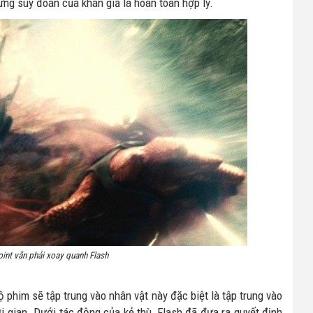
ững suy đoán của khán giả là hoàn toàn hợp lý.
oint vẫn phải xoay quanh Flash
ộ phim sẽ tập trung vào nhân vật này đặc biệt là tập trung vào
ời gian. Dưới tác động của kẻ thù, Flash đã đưa ra quyết định