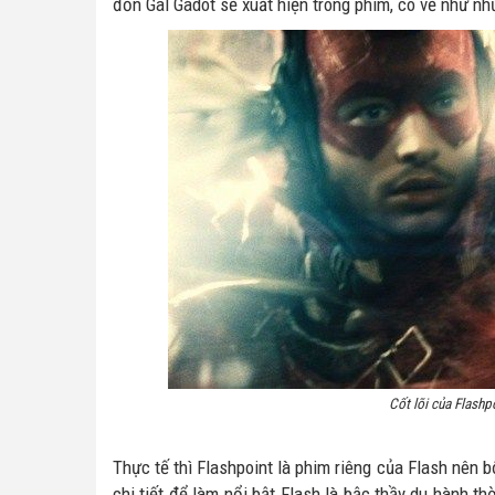
đồn Gal Gadot sẽ xuất hiện trong phim, có vẻ như nh
Cốt lõi của Flashp
Thực tế thì Flashpoint là phim riêng của Flash nên b
chi tiết để làm nổi bật Flash là bậc thầy du hành th