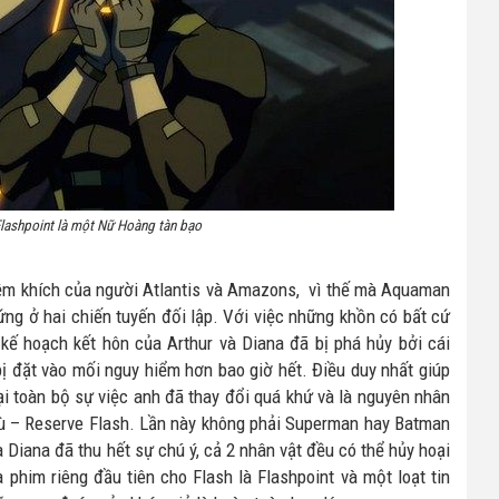
ashpoint là một Nữ Hoàng tàn bạo
iềm khích của người Atlantis và Amazons, vì thế mà Aquaman
ng ở hai chiến tuyến đối lập. Với việc những khồn có bất cứ
 kế hoạch kết hôn của Arthur và Diana đã bị phá hủy bởi cái
bị đặt vào mối nguy hiểm hơn bao giờ hết. Điều duy nhất giúp
lại toàn bộ sự việc anh đã thay đổi quá khứ và là nguyên nhân
ù – Reserve Flash. Lần này không phải Superman hay Batman
Diana đã thu hết sự chú ý, cả 2 nhân vật đều có thể hủy hoại
phim riêng đầu tiên cho Flash là Flashpoint và một loạt tin