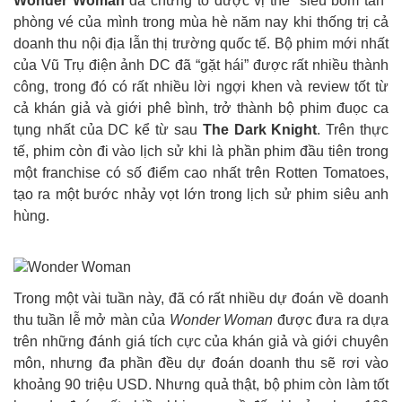
Wonder Woman
đã chứng tỏ được vị thế “siêu bom tấn”
phòng vé của mình trong mùa hè năm nay khi thống trị cả
doanh thu nội địa lẫn thị trường quốc tế. Bộ phim mới nhất
của Vũ Trụ điện ảnh DC đã “gặt hái” được rất nhiều thành
công, trong đó có rất nhiều lời ngợi khen và review tốt từ
cả khán giả và giới phê bình, trở thành bộ phim đuọc ca
tụng nhất của DC kể từ sau
The Dark Knight
. Trên thực
tế, phim còn đi vào lịch sử khi là phần phim đầu tiên trong
một franchise có số điểm cao nhất trên Rotten Tomatoes,
tạo ra một bước nhảy vọt lớn trong lịch sử phim siêu anh
hùng.
Trong một vài tuần này, đã có rất nhiều dự đoán về doanh
thu tuần lễ mở màn của
Wonder Woman
được đưa ra dựa
trên những đánh giá tích cực của khán giả và giới chuyên
môn, nhưng đa phần đều dự đoán doanh thu sẽ rơi vào
khoảng 90 triệu USD. Nhưng quả thật, bộ phim còn làm tốt