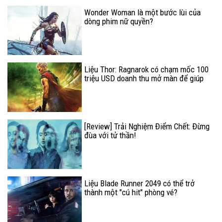
Wonder Woman là một bước lùi của
dòng phim nữ quyền?
Liệu Thor: Ragnarok có chạm mốc 100
triệu USD doanh thu mở màn để giúp
Marvel lập kỷ lục mới?
[Review] Trải Nghiệm Điểm Chết: Đừng
đùa với tử thần!
Liệu Blade Runner 2049 có thể trở
thành một "cú hit" phòng vé?