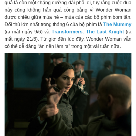
quả là còn một chặng đường dài phải đi, tuy rằng cuộc đua
này cũng không hẳn quá công bằng vì Wonder Woman
được chiếu giữa mùa hè – mùa của các bộ phim bom tấn.
Đối thủ lớn nhất trong tháng 6 của bộ phim là
The Mummy
(ra mắt ngày 9/6) và
Transformers: The Last Knight
(ra
mắt ngày 21/6). Từ giờ đến lúc đấy, Wonder Woman vẫn
có thể dễ dàng “ăn nên làm ra” trong một vài tuần nữa.