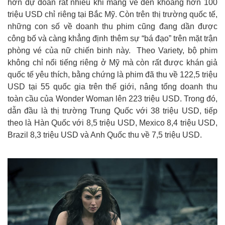
hơn dự đoán rất nhiều khi mang về đến khoảng hơn 100
triệu USD chỉ riêng tại Bắc Mỹ. Còn trên thị trường quốc tế,
những con số về doanh thu phim cũng đang dần được
công bố và càng khẳng định thêm sự “bá đạo” trên mặt trận
phòng vé của nữ chiến binh này. Theo Variety, bộ phim
không chỉ nổi tiếng riêng ở Mỹ mà còn rất được khán giả
quốc tế yêu thích, bằng chứng là phim đã thu về 122,5 triệu
USD tại 55 quốc gia trên thế giới, nâng tổng doanh thu
toàn cầu của Wonder Woman lên 223 triệu USD. Trong đó,
dẫn đầu là thị trường Trung Quốc với 38 triệu USD, tiếp
theo là Hàn Quốc với 8,5 triệu USD, Mexico 8,4 triệu USD,
Brazil 8,3 triệu USD và Anh Quốc thu về 7,5 triệu USD.