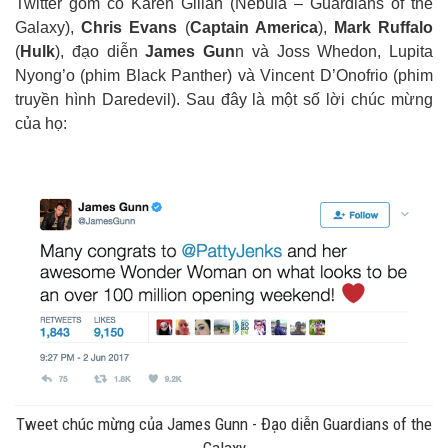
Twitter gồm có Karen Gillan (Nebula – Guardians of the
Galaxy),
Chris Evans
(
Captain America
),
Mark Ruffalo
(
Hulk
), đạo diễn
James Gun
n và Joss Whedon, Lupita
Nyong’o (phim Black Panther) và Vincent D’Onofrio (phim
truyền hình Daredevil). Sau đây là một số lời chúc mừng
của họ:
Tweet chúc mừng của James Gunn - Đạo diễn Guardians of the