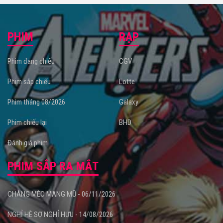
PHIM
RẠP
Phim đang chiếu
CGV
Phim sắp chiếu
Lotte
Phim tháng 08/2026
Galaxy
Phim chiếu lại
BHD
Đánh giá phim
PHIM SẮP RA MẮT
CHÀNG MÈO MANG MŨ - 06/11/2026
NGHỈ HÈ SỢ NGHỈ HƯU - 14/08/2026