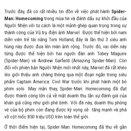
Trước đây, đã có rất nhiều tin đồn về việc phát hành
Spider-
Man: Homecoming
trong mùa hè và đánh dấu sự khởi đầu của
Người Nhện với tư cách là một mảnh ghép quan trọng trong sự
thành công của Vũ trụ điện ảnh Marvel. Được thể hiện bởi nam
diễn viên trẻ tài năng Tom Holland, đây là lần thứ 3 siêu anh
hùng này được đưa lên màn ảnh rộng. Trước đó, vai diễn này
từng được thể hiện bởi hai người đàn anh Tobey Maguire
(Spider-Man) và Andrew Garfield (Amazing Spider-Man). Còn
đối với phiên bản Người Nhện mới nhất này, Marvel đã rất khéo
léo giới thiệu anh chàng thông qua một đoạn ngắn trong siêu
phẩm Captain America: Civil War trước khi phát hành một bô
phim solo. May mắn thay, Spider-Man: Homecoming đã đạt
được thành công lớn cả về mặt doanh thu lẫn sự đánh giá của
khán giả cũng như giới phê bình. Với đà này, doanh thu phòng
vé của bộ phim còn đang được kỳ vọng sẽ tăng mạnh và phá
vỡ cột mốc 850 triệu USD trên toàn thế giới.
Ở thời điểm hiện tại, Spider-Man: Homecoming đã thu về gần