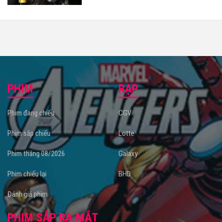
PHIM
RẠP
Phim đang chiếu
CGV
Phim sắp chiếu
Lotte
Phim tháng 08/2026
Galaxy
Phim chiếu lại
BHD
Đánh giá phim
PHIM SẮP RA MẮT