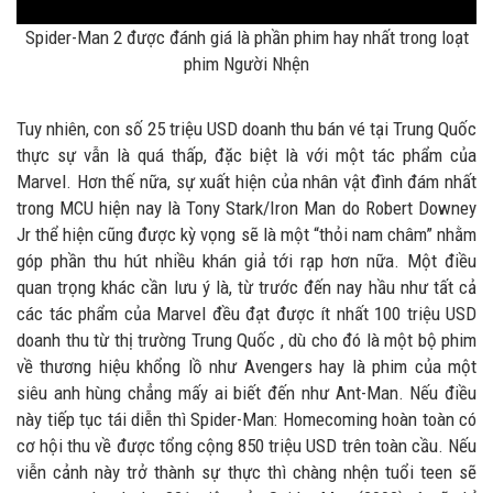
Spider-Man 2 được đánh giá là phần phim hay nhất trong loạt
phim Người Nhện
Tuy nhiên, con số 25 triệu USD doanh thu bán vé tại Trung Quốc
thực sự vẫn là quá thấp, đặc biệt là với một tác phẩm của
Marvel. Hơn thế nữa, sự xuất hiện của nhân vật đình đám nhất
trong MCU hiện nay là Tony Stark/Iron Man do Robert Downey
Jr thể hiện cũng được kỳ vọng sẽ là một “thỏi nam châm” nhằm
góp phần thu hút nhiều khán giả tới rạp hơn nữa. Một điều
quan trọng khác cần lưu ý là, từ trước đến nay hầu như tất cả
các tác phẩm của Marvel đều đạt được ít nhất 100 triệu USD
doanh thu từ thị trường Trung Quốc , dù cho đó là một bộ phim
về thương hiệu khổng lồ như Avengers hay là phim của một
siêu anh hùng chẳng mấy ai biết đến như Ant-Man. Nếu điều
này tiếp tục tái diễn thì Spider-Man: Homecoming hoàn toàn có
cơ hội thu về được tổng cộng 850 triệu USD trên toàn cầu. Nếu
viễn cảnh này trở thành sự thực thì chàng nhện tuổi teen sẽ