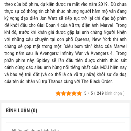
theo của bộ phim, dự kiến được ra mắt vào năm 2019. Dù chưa
thực sự có thông tin chính thức nhưng người hâm mộ vẫn đang
kỳ vọng đạo diễn Jon Watt sẽ tiếp tục trở lại chỉ đạo bộ phim
để khởi đầu cho Giai Đoạn 4 của Vũ trụ điện ảnh Marvel. Trong
khi đó, trước khi khán giả được gặp lại anh chàng Người Nhện
với những câu chuyện tại con phố Queens, New York thì anh
chàng sẽ góp mặt trong một “siêu bom tấn” khác của Marvel
trong năm sau là Avengers: Infinity War và Avengers 4. Trong
phần phim này, Spidey sẽ lần đầu tiên được chính thức sát
cánh cùng các siêu anh hùng nổi tiếng nhất của MCU hiện nay
và bảo vệ trái đất (và có thể là cả vũ trụ nữa) khỏi sự đe doạ
của tên ác nhân vũ trụ Thanos cùng với The Black Order.
5
/
5
(
249
bình chọn
)
BÌNH LUẬN (0)