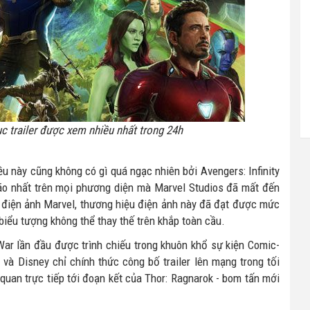
ục trailer được xem nhiều nhất trong 24h
u này cũng không có gì quá ngạc nhiên bởi Avengers: Infinity
bão nhất trên mọi phương diện mà Marvel Studios đã mất đến
ụ điện ảnh Marvel, thương hiệu điện ảnh này đã đạt được mức
biểu tượng không thể thay thế trên khắp toàn cầu.
y War lần đầu được trình chiếu trong khuôn khổ sự kiện Comic-
và Disney chỉ chính thức công bố trailer lên mạng trong tối
n quan trực tiếp tới đoạn kết của Thor: Ragnarok - bom tấn mới