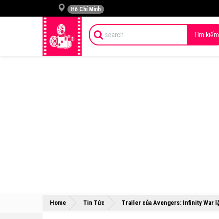
Hồ Chí Minh
Tìm kiếm
Home
Tin Tức
Trailer của Avengers: Infinity War l