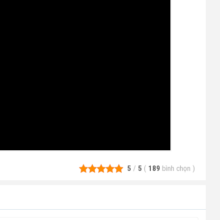
5
/
5
(
189
bình chọn
)