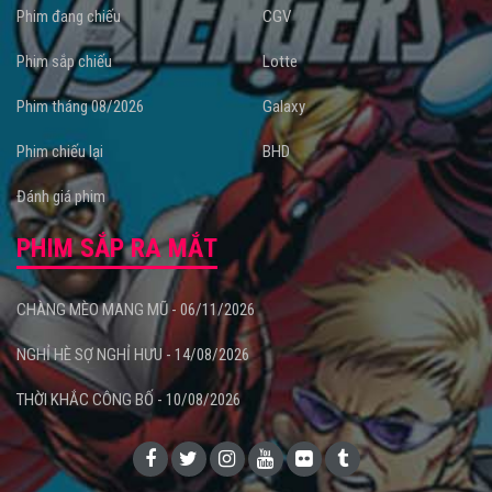
Phim đang chiếu
CGV
Phim sắp chiếu
Lotte
Phim tháng 08/2026
Galaxy
Phim chiếu lại
BHD
Đánh giá phim
PHIM SẮP RA MẮT
CHÀNG MÈO MANG MŨ - 06/11/2026
NGHỈ HÈ SỢ NGHỈ HƯU - 14/08/2026
THỜI KHẮC CÔNG BỐ - 10/08/2026