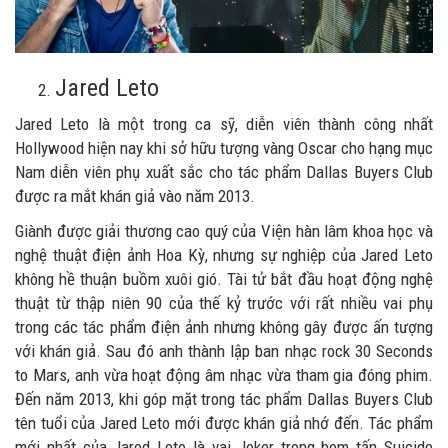
Jared Leto
Jared Leto là một trong ca sỹ, diễn viên thành công nhất
Hollywood hiện nay khi sở hữu tượng vàng Oscar cho hạng mục
Nam diễn viên phụ xuất sắc cho tác phẩm Dallas Buyers Club
được ra mắt khán giả vào năm 2013.
Giành được giải thương cao quý của Viện hàn lâm khoa học và
nghệ thuật điện ảnh Hoa Kỳ, nhưng sự nghiệp của Jared Leto
không hề thuận buồm xuôi gió. Tài tử bắt đầu hoạt động nghệ
thuật từ thập niên 90 của thế kỷ trước với rất nhiều vai phụ
trong các tác phẩm điện ảnh nhưng không gây được ấn tượng
với khán giả. Sau đó anh thành lập ban nhạc rock 30 Seconds
to Mars, anh vừa hoạt động âm nhạc vừa tham gia đóng phim.
Đến năm 2013, khi góp mặt trong tác phẩm Dallas Buyers Club
tên tuổi của Jared Leto mới được khán giả nhớ đến. Tác phẩm
mới nhất của Jared Leto là vai Joker trong bom tấn Suicide