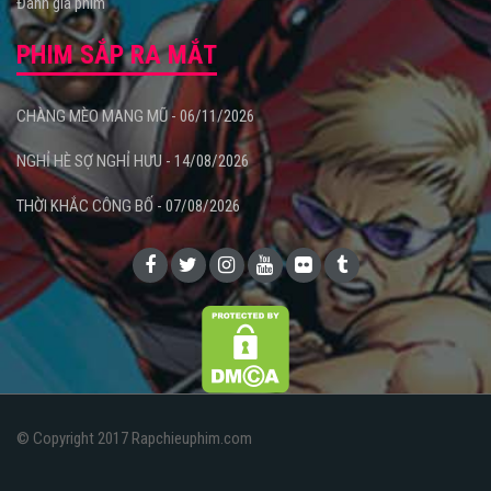
Đánh giá phim
PHIM SẮP RA MẮT
CHÀNG MÈO MANG MŨ - 06/11/2026
NGHỈ HÈ SỢ NGHỈ HƯU - 14/08/2026
THỜI KHẮC CÔNG BỐ - 07/08/2026
© Copyright 2017 Rapchieuphim.com