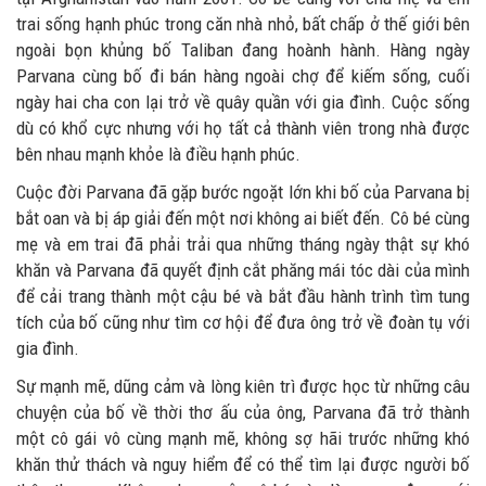
trai sống hạnh phúc trong căn nhà nhỏ, bất chấp ở thế giới bên
ngoài bọn khủng bố Taliban đang hoành hành. Hàng ngày
Parvana cùng bố đi bán hàng ngoài chợ để kiếm sống, cuối
ngày hai cha con lại trở về quây quần với gia đình. Cuộc sống
dù có khổ cực nhưng với họ tất cả thành viên trong nhà được
bên nhau mạnh khỏe là điều hạnh phúc.
Cuộc đời Parvana đã gặp bước ngoặt lớn khi bố của Parvana bị
bắt oan và bị áp giải đến một nơi không ai biết đến. Cô bé cùng
mẹ và em trai đã phải trải qua những tháng ngày thật sự khó
khăn và Parvana đã quyết định cắt phăng mái tóc dài của mình
để cải trang thành một cậu bé và bắt đầu hành trình tìm tung
tích của bố cũng như tìm cơ hội để đưa ông trở về đoàn tụ với
gia đình.
Sự mạnh mẽ, dũng cảm và lòng kiên trì được học từ những câu
chuyện của bố về thời thơ ấu của ông, Parvana đã trở thành
một cô gái vô cùng mạnh mẽ, không sợ hãi trước những khó
khăn thử thách và nguy hiểm để có thể tìm lại được người bố