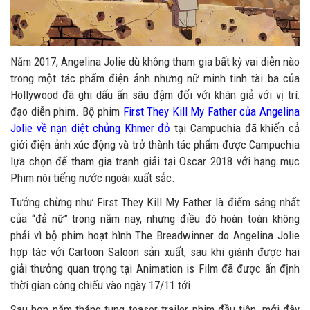
Năm 2017, Angelina Jolie dù không tham gia bất kỳ vai diễn nào
trong một tác phẩm điện ảnh nhưng nữ minh tinh tài ba của
Hollywood đã ghi dấu ấn sâu đậm đối với khán giả với vị trí:
đạo diễn phim. Bộ phim
First They Kill My Father của Angelina
Jolie về nạn diệt chủng Khmer đỏ
tại Campuchia đã khiến cả
giới điện ảnh xúc động và trở thành tác phẩm được Campuchia
lựa chọn để tham gia tranh giải tại Oscar 2018 với hạng mục
Phim nói tiếng nước ngoài xuất sắc.
Tưởng chừng như First They Kill My Father là điểm sáng nhất
của “đả nữ” trong năm nay, nhưng điều đó hoàn toàn không
phải vì bộ phim hoạt hình The Breadwinner do Angelina Jolie
hợp tác với Cartoon Saloon sản xuất, sau khi giành được hai
giải thưởng quan trọng tại Animation is Film đã được ấn định
thời gian công chiếu vào ngày 17/11 tới.
Sau hơn năm tháng tung teaser trailer phim đầu tiên, mới đây