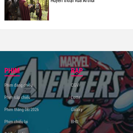
Huyền thoại vua Arthur
PHIM
RẠP
Phim đang chiếu
CGV
Phim sắp chiếu
Lotte
Phim tháng 08/2026
Galaxy
Phim chiếu lại
BHD