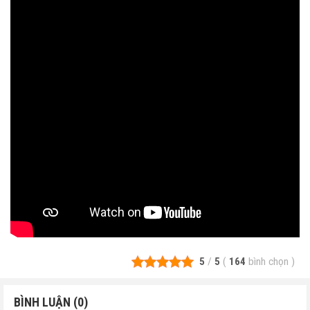
5
/
5
(
164
bình chọn
)
BÌNH LUẬN (0)