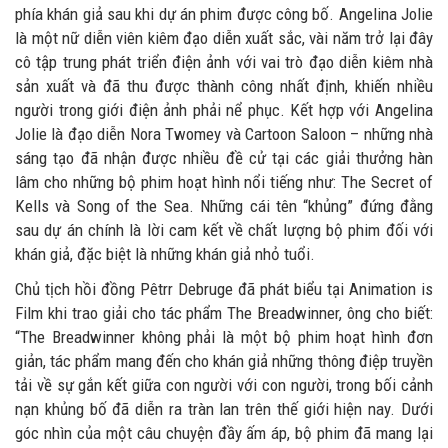
phía khán giả sau khi dự án phim được công bố. Angelina Jolie
là một nữ diễn viên kiêm đạo diễn xuất sắc, vài năm trở lại đây
cô tập trung phát triển điện ảnh với vai trò đạo diễn kiêm nhà
sản xuất và đã thu được thành công nhất định, khiến nhiều
người trong giới điện ảnh phải nể phục. Kết hợp với Angelina
Jolie là đạo diễn Nora Twomey và Cartoon Saloon – những nhà
sáng tạo đã nhận được nhiều đề cử tại các giải thưởng hàn
lâm cho những bộ phim hoạt hình nổi tiếng như: The Secret of
Kells và Song of the Sea. Những cái tên “khủng” đứng đằng
sau dự án chính là lời cam kết về chất lượng bộ phim đối với
khán giả, đặc biệt là những khán giả nhỏ tuổi.
Chủ tịch hồi đồng Pêtrr Debruge đã phát biểu tại Animation is
Film khi trao giải cho tác phẩm The Breadwinner, ông cho biết:
“The Breadwinner không phải là một bộ phim hoạt hình đơn
giản, tác phẩm mang đến cho khán giả những thông điệp truyền
tải về sự gắn kết giữa con người với con người, trong bối cảnh
nạn khủng bố đã diễn ra tràn lan trên thế giới hiện nay. Dưới
góc nhìn của một câu chuyện đầy ấm áp, bộ phim đã mang lại