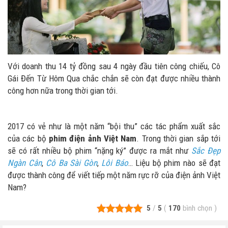
Với doanh thu 14 tỷ đồng sau 4 ngày đầu tiên công chiếu, Cô
Gái Đến Từ Hôm Qua chắc chắn sẽ còn đạt được nhiều thành
công hơn nữa trong thời gian tới.
2017 có vẻ như là một năm “bội thu” các tác phẩm xuất sắc
của các bộ
phim điện ảnh Việt Nam
. Trong thời gian sắp tới
sẽ có rất nhiều bộ phim “nặng ký” được ra mắt như
Sắc Đẹp
Ngàn Cân
,
Cô Ba Sài Gòn
,
Lôi Báo
… Liệu bộ phim nào sẽ đạt
được thành công để viết tiếp một năm rực rỡ của điện ảnh Việt
Nam?
5
/
5
(
170
bình chọn
)