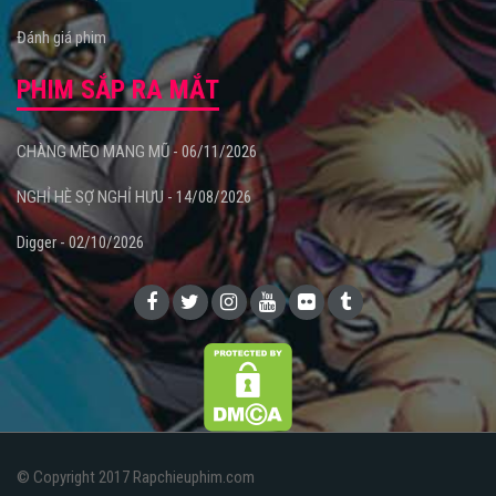
Đánh giá phim
PHIM SẮP RA MẮT
CHÀNG MÈO MANG MŨ - 06/11/2026
NGHỈ HÈ SỢ NGHỈ HƯU - 14/08/2026
Digger - 02/10/2026
© Copyright 2017 Rapchieuphim.com