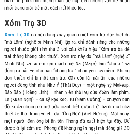
mạn, bộ phim còn thẳng thắn đề cập đến những vấn đề nhức
nhối trong giới trẻ một cách rất khéo léo.
Xóm Trọ 3D
Xóm Trọ 3D
có nội dung xoay quanh một xóm trọ đặc biệt do
“má Lâm” (nghệ sĩ Minh Nhí) lập ra, chỉ dành riêng cho những
người thuộc giới tính thứ 3 với câu khẩu hiệu “Xóm trọ ba đê
trai thẳng không cho thuê”. Xóm trọ này do “má Lâm” (nghệ sĩ
Minh Nhí) và cô em gái mạnh mẽ Na (Maya) làm “chủ xị” và
đứng ra bảo vệ cho các “chàng trai” chân yếu tay mềm. Không
đơn thuần chỉ là một xóm trọ, đây còn là mái ấm của những
người đồng tính như Như Ý (Thái Duy) – một nghệ sỹ Makeup,
Bảo Bảo (Hoàng Linh) – nhân viên thời vụ của đoàn làm phim,
Lệ (Xuân Nghị) – ca sỹ kẹo kéo, Tú (Nam Cường) – chuyên bán
đồ si đa nhưng có mơ ước mãnh liệt được trở thành một nhà
thiết kế thời trang và chị đại “Ông Nội” (Việt Hương). Một ngày,
một người đàn ông bí ẩn tên Phong đã xuất hiện tại đây. Để
được ở lại xóm trọ, Phong đã không ngần ngại mà đóng giả 3D