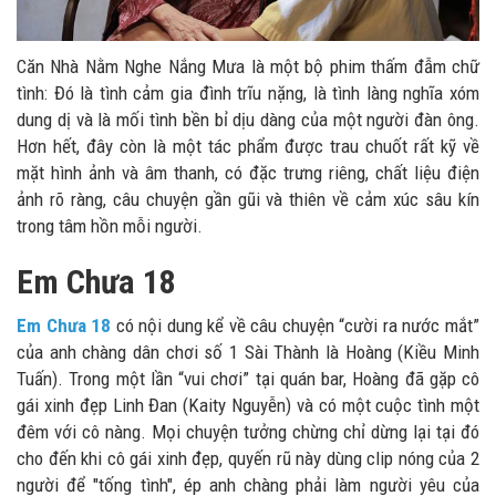
Căn Nhà Nằm Nghe Nắng Mưa là một bộ phim thấm đẫm chữ
tình: Đó là tình cảm gia đình trĩu nặng, là tình làng nghĩa xóm
dung dị và là mối tình bền bỉ dịu dàng của một người đàn ông.
Hơn hết, đây còn là một tác phẩm được trau chuốt rất kỹ về
mặt hình ảnh và âm thanh, có đặc trưng riêng, chất liệu điện
ảnh rõ ràng, câu chuyện gần gũi và thiên về cảm xúc sâu kín
trong tâm hồn mỗi người.
Em Chưa 18
Em Chưa 18
có nội dung kể về câu chuyện “cười ra nước mắt”
của anh chàng dân chơi số 1 Sài Thành là Hoàng (Kiều Minh
Tuấn). Trong một lần “vui chơi” tại quán bar, Hoàng đã gặp cô
gái xinh đẹp Linh Đan (Kaity Nguyễn) và có một cuộc tình một
đêm với cô nàng. Mọi chuyện tưởng chừng chỉ dừng lại tại đó
cho đến khi cô gái xinh đẹp, quyến rũ này dùng clip nóng của 2
người để "tống tình", ép anh chàng phải làm người yêu của