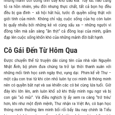
những mảnh đời đồng tính đầy khổ đau kia. Tuy lúc nào cũng
tỏ ra hồn nhiên, yêu đời nhưng thực chất, tất cả bọn họ đều
đều bị gia đình – xã hội hắt hủi, tước đi quyền sống thật với
giới tính của mình. Không chỉ vậy, cuộc sống của họ còn luôn
bị quấy nhiễu bởi những kẻ vô cùng xấu xa – những người vì
đồng tiền mà sẵn sàng “ăn thịt” cả đồng loại của mình, giẫm
đạp lên cuộc sống khốn khó của những mảnh đời bất hạnh.
Cô Gái Đến Từ Hôm Qua
Được chuyển thể từ truyện dài cùng tên của nhà văn Nguyễn
Nhật Ánh, bộ phim đưa chúng ta trở lại thời thanh xuân với
những mối tình học sinh ngây thơ, vụng dại. Phim kể về Thư –
một cậu con trai từ khi còn nhỏ luôn tự coi mình là thông minh
nên có quyền bắt nạt và sai khiến các cô bé cùng lứa tuổi. Giờ
đây khi lớn lên, anh luôn khổ sở khi thấy mình ngu ngơ và bị
con gái “xỏ mũi”. Và điều nghịch lý ấy xem ra càng “trớ trêu’
hơn, khi như một định mệnh, Thư nhận ra Việt An, cô bạn học
thông minh thường làm mình bối rối bấy lâu nay chính là Tiểu