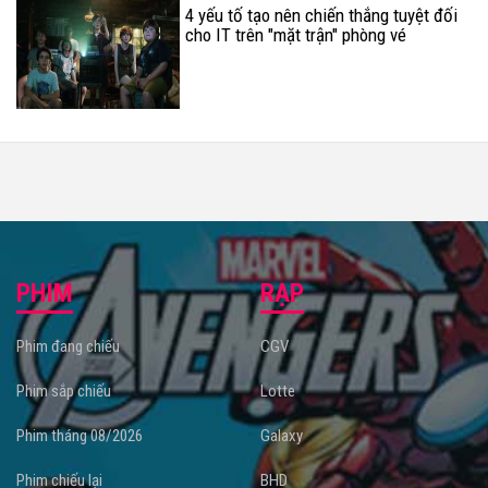
4 yếu tố tạo nên chiến thắng tuyệt đối
cho IT trên "mặt trận" phòng vé
PHIM
RẠP
Phim đang chiếu
CGV
Phim sắp chiếu
Lotte
Phim tháng 08/2026
Galaxy
Phim chiếu lại
BHD