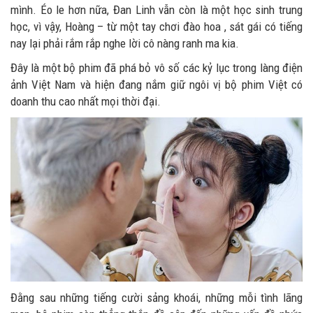
mình. Éo le hơn nữa, Đan Linh vẫn còn là một học sinh trung
học, vì vậy, Hoàng – từ một tay chơi đào hoa , sát gái có tiếng
nay lại phải rắm rắp nghe lời cô nàng ranh ma kia.
Đây là một bộ phim đã phá bỏ vô số các kỷ lục trong làng điện
ảnh Việt Nam và hiện đang nắm giữ ngôi vị bộ phim Việt có
doanh thu cao nhất mọi thời đại.
Đằng sau những tiếng cười sảng khoái, những mỗi tình lãng