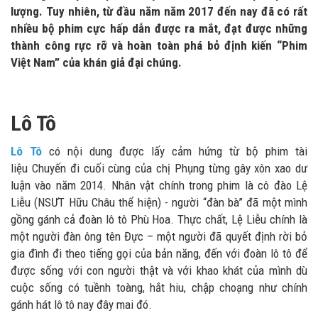
lượng. Tuy nhiên, từ đầu năm năm 2017 đến nay đã có rất
nhiều bộ phim cực hấp dẫn được ra mắt, đạt được những
thành công rực rỡ và hoàn toàn phá bỏ định kiến “Phim
Việt Nam” của khán giả đại chúng.
Lô Tô
Lô Tô
có nội dung được lấy cảm hứng từ bộ phim tài
liệu Chuyến đi cuối cùng của chị Phụng từng gây xôn xao dư
luận vào năm 2014. Nhân vật chính trong phim là cô đào Lệ
Liễu (NSƯT Hữu Châu thể hiện) - người “đàn bà” đã một mình
gồng gánh cả đoàn lô tô Phù Hoa. Thực chất, Lệ Liễu chính là
một người đàn ông tên Đực – một người đã quyết định rời bỏ
gia đình đi theo tiếng gọi của bản năng, đến với đoàn lô tô để
được sống với con người thật và với khao khát của mình dù
cuộc sống có tuềnh toàng, hắt hiu, chập choạng như chính
gánh hát lô tô nay đây mai đó.