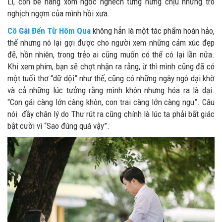
Li, con bé hàng xóm ngốc nghếch từng hứng chịu những trò
nghịch ngợm của mình hồi xưa.
Cô Gái Đến Từ Hôm Qua
không hẳn là một tác phẩm hoàn hảo,
thế nhưng nó lại gợi được cho người xem những cảm xúc đẹp
đẽ, hồn nhiên, trong trẻo ai cũng muốn có thể có lại lần nữa.
Khi xem phim, bạn sẽ chợt nhận ra rằng, ừ thì mình cũng đã có
một tuổi thơ “dữ dội” như thế, cũng có những ngây ngô dại khờ
và cả những lúc tưởng rằng mình khôn nhưng hóa ra là dại.
“Con gái càng lớn càng khôn, con trai càng lớn càng ngu”. Câu
nói đầy chân lý do Thư rút ra cũng chính là lúc ta phải bất giác
bật cười vì “Sao đúng quá vậy”.