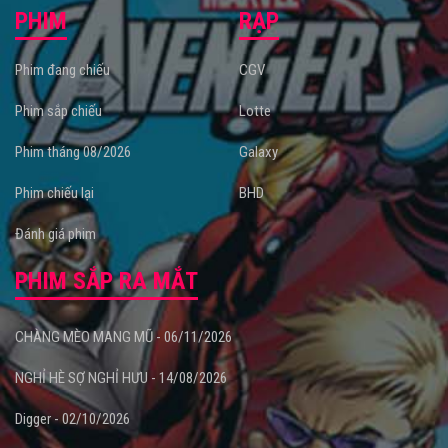
PHIM
RẠP
Phim đang chiếu
CGV
Phim sắp chiếu
Lotte
Phim tháng 08/2026
Galaxy
Phim chiếu lại
BHD
Đánh giá phim
PHIM SẮP RA MẮT
CHÀNG MÈO MANG MŨ - 06/11/2026
NGHỈ HÈ SỢ NGHỈ HƯU - 14/08/2026
Digger - 02/10/2026