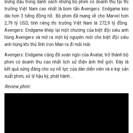
Đứng đầu trong danh sách những bộ phim có doanh thu tại thị
trường Việt Nam cao nhất là bom tấn Avengers: Endgame kéo
dài hơn 3 tiếng đồng hồ. Bộ phim đã mang về cho Marvel hơn
2,79 tỷ USD, tính riêng thị trường Việt Nam là 272,9 tỷ đồng.
Avengers: Endgame khép lại một chương của biệt đội siêu anh
hùng Avengers và mở ra một kỷ nguyên mới cho biệt đội siêu
anh hùng khi thủ lĩnh Iron Man ra đi mãi mãi.
Avengers: Endgame cũng đã soán ngôi của Avatar, trở thành bộ
phim có doanh thu cao nhất lịch sử điện ảnh thế giới. Đây là
kết quả xứng đáng cho sự nỗ lực của dàn diễn viên và e-kip sản
xuất phim, xử lý hậu kỳ, phát hành….
Review phim: