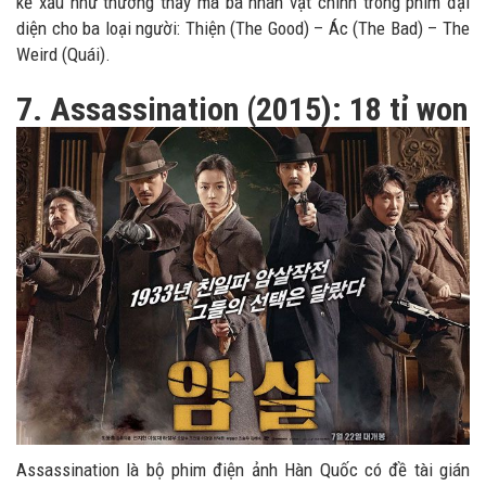
kẻ xấu như thường thấy mà ba nhân vật chính trong phim đại
diện cho ba loại người: Thiện (The Good) – Ác (The Bad) – The
Weird (Quái).
7. Assassination (2015): 18 tỉ won
Assassination là bộ phim điện ảnh Hàn Quốc có đề tài gián