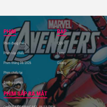
PHIM
RẠP
Phim đang chiếu
CGV
Phim sắp chiếu
Lotte
Phim tháng 08/2026
Galaxy
Phim chiếu lại
BHD
Đánh giá phim
PHIM SẮP RA MẮT
CHÀNG MÈO MANG MŨ - 06/11/2026