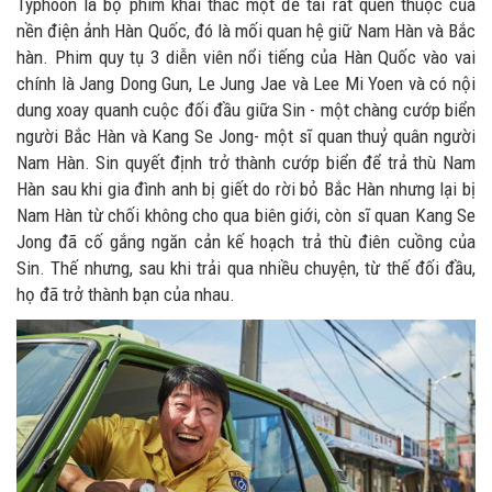
Typhoon là bộ phim khai thác một đề tài rất quen thuộc của
nền điện ảnh Hàn Quốc, đó là mối quan hệ giữ Nam Hàn và Bắc
hàn. Phim quy tụ 3 diễn viên nổi tiếng của Hàn Quốc vào vai
chính là Jang Dong Gun, Le Jung Jae và Lee Mi Yoen và có nội
dung xoay quanh cuộc đối đầu giữa Sin - một chàng cướp biển
người Bắc Hàn và Kang Se Jong- một sĩ quan thuỷ quân người
Nam Hàn. Sin quyết định trở thành cướp biển để trả thù Nam
Hàn sau khi gia đình anh bị giết do rời bỏ Bắc Hàn nhưng lại bị
Nam Hàn từ chối không cho qua biên giới, còn sĩ quan Kang Se
Jong đã cố gắng ngăn cản kế hoạch trả thù điên cuồng của
Sin. Thế nhưng, sau khi trải qua nhiều chuyện, từ thế đối đầu,
họ đã trở thành bạn của nhau.