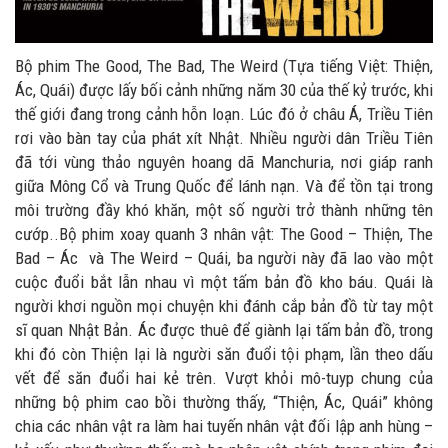
Bộ phim The Good, The Bad, The Weird (Tựa tiếng Việt: Thiện,
Ác, Quái) được lấy bối cảnh những năm 30 của thế kỷ trước, khi
thế giới đang trong cảnh hỗn loạn. Lúc đó ở châu Á, Triều Tiên
rơi vào bàn tay của phát xít Nhật. Nhiều người dân Triều Tiên
đã tới vùng thảo nguyên hoang dã Manchuria, nơi giáp ranh
giữa Mông Cổ và Trung Quốc để lánh nạn. Và để tồn tại trong
môi trường đầy khó khăn, một số người trở thành những tên
cướp..Bộ phim xoay quanh 3 nhân vật: The Good – Thiện, The
Bad – Ác và The Weird – Quái, ba người này đã lao vào một
cuộc đuổi bắt lẫn nhau vì một tấm bản đồ kho báu. Quái là
người khơi nguồn mọi chuyện khi đánh cắp bản đồ từ tay một
sĩ quan Nhật Bản. Ác được thuê để giành lại tấm bản đồ, trong
khi đó còn Thiện lại là người săn đuổi tội phạm, lần theo dấu
vết để săn đuổi hai kẻ trên. Vượt khỏi mô-tuyp chung của
những bộ phim cao bồi thường thấy, “Thiện, Ác, Quái” không
chia các nhân vật ra làm hai tuyến nhân vật đối lập anh hùng –