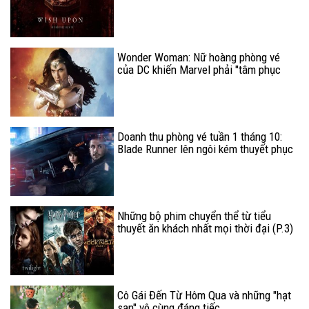
Wonder Woman: Nữ hoàng phòng vé
của DC khiến Marvel phải "tâm phục
khẩu phục"
Doanh thu phòng vé tuần 1 tháng 10:
Blade Runner lên ngôi kém thuyết phục
Những bộ phim chuyển thể từ tiểu
thuyết ăn khách nhất mọi thời đại (P.3)
Cô Gái Đến Từ Hôm Qua và những "hạt
sạn" vô cùng đáng tiếc