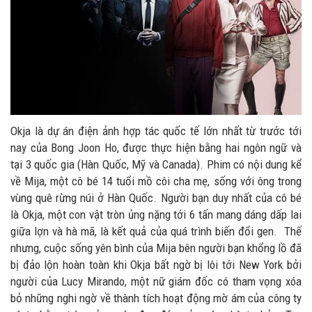
Okja là dự án điện ảnh hợp tác quốc tế lớn nhất từ trước tới
nay của Bong Joon Ho, được thực hiện bằng hai ngôn ngữ và
tại 3 quốc gia (Hàn Quốc, Mỹ và Canada). Phim có nội dung kể
về Mija, một cô bé 14 tuổi mồ côi cha mẹ, sống với ông trong
vùng quê rừng núi ở Hàn Quốc. Người bạn duy nhất của cô bé
là Okja, một con vật tròn ủng nặng tới 6 tấn mang dáng dấp lai
giữa lợn và hà mã, là kết quả của quá trình biến đổi gen. Thế
nhưng, cuộc sống yên bình của Mija bên người bạn khổng lồ đã
bị đảo lộn hoàn toàn khi Okja bất ngờ bị lôi tới New York bởi
người của Lucy Mirando, một nữ giám đốc có tham vọng xóa
bỏ những nghi ngờ về thành tích hoạt động mờ ám của công ty