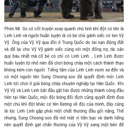
Phim Mr. Go có cốt truyện xoay quanh chú tinh khỉ đột có tên là
Linh Linh và người huấn luyện là cô bé chủ gánh xiếc có ten Vỹ
Vỹ. Ông của Vỹ Vỹ qua đời ở Trung Quốc do tai nạn động đất
và để lại cho Vỹ Vỹ gánh xiếc cùng với một đống nợ, tài sản
quý báu nhất mà cố bé có chỉ có Linh Linh. , Linh Linh được
huấn luyện từ nhỏ nên đã chơi bóng chày một cách thành thạo
không kém con người. Tiếng tăm của Linh Linh vươn xa đến và
có một người tên Sung Choong-soo đã quyết định mời Linh
Linh tới chơi ở giải bóng chày chuyên nghiệp tại Hàn Quốc. Khi
Vỹ Vỹ và Linh Linh bắt đầu gặt hái được những thành công đầu
tiên tại Hàn Quốc, mội đội bóng đối địch cũng quyết định đưa
một chú khỉ đột khác có tên Rating về đội của mình, đây cũng
là lúc Linh Linh gặp phải một chất thương đầu gối nặng, Thế
nhưng, Sung Choong-soo đã mờ mắt vì tiền bạc và danh tiếng
nên quyết định gạt chấn thương của Vỹ Vỹ sang một bên để