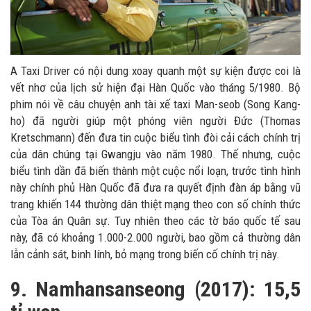
A Taxi Driver có nội dung xoay quanh một sự kiện được coi là
vết nhơ của lịch sử hiện đại Hàn Quốc vào tháng 5/1980. Bộ
phim nói về câu chuyện anh tài xế taxi Man-seob (Song Kang-
ho) đã người giúp một phóng viên người Đức (Thomas
Kretschmann) đến đưa tin cuộc biểu tình đòi cải cách chính trị
của dân chúng tại Gwangju vào năm 1980. Thế nhưng, cuộc
biểu tình dần đã biến thành một cuộc nổi loạn, trước tình hình
này chính phủ Hàn Quốc đã đưa ra quyết định đàn áp bằng vũ
trang khiến 144 thường dân thiệt mạng theo con số chính thức
của Tòa án Quân sự. Tuy nhiên theo các tờ báo quốc tế sau
này, đã có khoảng 1.000-2.000 người, bao gồm cả thường dân
lẫn cảnh sát, binh lính, bỏ mạng trong biến cố chính trị này.
9. Namhansanseong (2017): 15,5