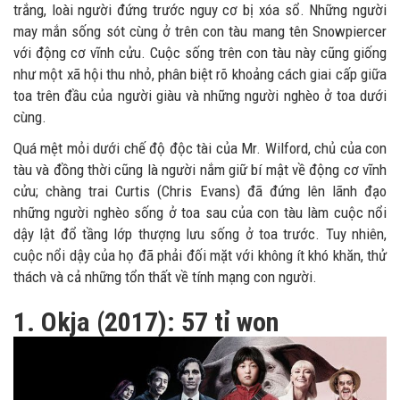
trắng, loài người đứng trước nguy cơ bị xóa sổ. Những người
may mắn sống sót cùng ở trên con tàu mang tên Snowpiercer
với động cơ vĩnh cửu. Cuộc sống trên con tàu này cũng giống
như một xã hội thu nhỏ, phân biệt rõ khoảng cách giai cấp giữa
toa trên đầu của người giàu và những người nghèo ở toa dưới
cùng.
Quá mệt mỏi dưới chế độ độc tài của Mr. Wilford, chủ của con
tàu và đồng thời cũng là người nắm giữ bí mật về động cơ vĩnh
cửu; chàng trai Curtis (Chris Evans) đã đứng lên lãnh đạo
những người nghèo sống ở toa sau của con tàu làm cuộc nổi
dậy lật đổ tầng lớp thượng lưu sống ở toa trước. Tuy nhiên,
cuộc nổi dậy của họ đã phải đối mặt với không ít khó khăn, thử
thách và cả những tổn thất về tính mạng con người.
1. Okja (2017): 57 tỉ won