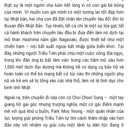
thật sự là một người cha luôn hết lòng vì cô con gái bé bỏng
của mình. Vì muốn con gái mình có một tương lai tốt đẹp hơn
tại Nhật bản, hai cha con đã đặt chân lên chuyến tàu đổi đời từ
Busan đến Nhật Bản. Tuy nhiên, tất cả chỉ là một sự lừa gạt, tất
cả hành khách trên chuyến tàu đều bị đưa đến làm nô dịch tại
mỏ than Hashima nằm gần Nagasaki, được thiết kế như một
chiến hạm – nội bất xuất ngoại bất nhập giữa biển khơi. Tại
đây, những người Triều Tiên phải chịu một cuộc sống địa ngục,
trong khi đàn ông bị bắt làm việc trong các hầm mỏ sâu hơn
1,000 mét dưới đại dương mà không hề có dụng cụ bảo hộ và
hoàn toàn có thể bỏ mạng bất cứ lúc nào thì những người phụ
nữ và trẻ em sẽ bị tống vào các nhà thổ, làm nô lệ tình dục cho
binh lính Nhật.
Ngoài ra, trên chuyến đi này còn có Choi Choel Sung – một tay
giang hồ gai góc nhưng trượng nghĩa; một cô gái điếm mạnh
mẽ với quá khứ u buồn; Park Moo Yeong - một quân nhân của
lực lượng giải phóng Triều Tiên tự tìm cách thâm nhập vào hòn
đảo này với nhiệm vụ giải cứu một lãnh tụ dân tộc đang ở