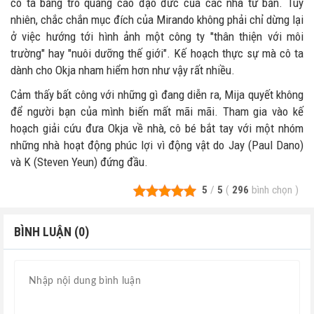
cô ta bằng trò quảng cáo đạo đức của các nhà tư bản. Tuy
nhiên, chắc chắn mục đích của Mirando không phải chỉ dừng lại
ở việc hướng tới hình ảnh một công ty "thân thiện với môi
trường" hay "nuôi dưỡng thế giới". Kế hoạch thực sự mà cô ta
dành cho Okja nham hiểm hơn như vậy rất nhiều.
Cảm thấy bất công với những gì đang diễn ra, Mija quyết không
để người bạn của mình biến mất mãi mãi. Tham gia vào kế
hoạch giải cứu đưa Okja về nhà, cô bé bắt tay với một nhóm
những nhà hoạt động phúc lợi vì động vật do Jay (Paul Dano)
và K (Steven Yeun) đứng đầu.
5
/
5
(
296
bình chọn
)
BÌNH LUẬN (0)