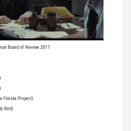
onal Board of Review 2017:
)
)
 Florida Project)
y Bird)