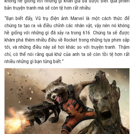
không hề giống với những gì khán giả đã được biết qua phiên
bản truyện tranh mà sẽ còn tệ hơn rất nhiều:
“Bạn biết đấy, Vũ trụ điện ảnh Marvel là một cách thức để
chúng ta tạo ra và điều chỉnh các nhân vật, vậy nên nó không
hề giống với những gì đã xảy ra trong 616. Chúng ta sẽ được
khám phá thêm nhiều điều về Rocket trong những tựa phim sắp
tới, và những điều này sẽ hơi khác so với truyện tranh. Thậm
chí, có thể nói rằng quá khứ của anh ta sẽ còn tồi tệ hơn rất
nhiều những gì bạn từng biết.”