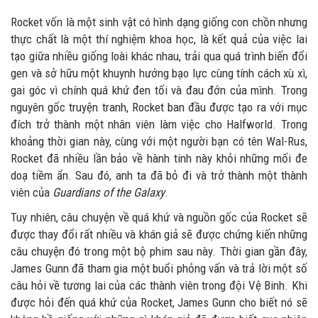
Rocket vốn là một sinh vật có hình dạng giống con chồn nhưng
thực chất là một thí nghiệm khoa học, là kết quả của việc lai
tạo giữa nhiều giống loài khác nhau, trải qua quá trình biến đổi
gen và sở hữu một khuynh hướng bạo lực cùng tính cách xù xì,
gai góc vì chính quá khứ đen tối và đau đớn của mình. Trong
nguyên gốc truyện tranh, Rocket ban đầu được tạo ra với mục
đích trở thành một nhân viên làm việc cho Halfworld. Trong
khoảng thời gian này, cùng với một người bạn có tên Wal-Rus,
Rocket đã nhiều lần bảo về hành tinh này khỏi những mối đe
doạ tiềm ẩn. Sau đó, anh ta đã bỏ đi và trở thành một thành
viên của
Guardians of the Galaxy
.
Tuy nhiên, câu chuyện về quá khứ và nguồn gốc của Rocket sẽ
được thay đổi rất nhiều và khán giả sẽ được chứng kiến những
câu chuyện đó trong một bộ phim sau này. Thời gian gần đây,
James Gunn đã tham gia một buổi phỏng vấn và trả lời một số
câu hỏi về tương lai của các thành viên trong đội Vệ Binh. Khi
được hỏi đến quá khứ của Rocket, James Gunn cho biết nó sẽ