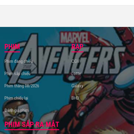
PHIM
RẠP
Phim đang chiếu
CGV
Phim sắp chiếu
Lotte
Phim tháng 08/2026
Galaxy
Phim chiếu lại
BHD
Đánh giá phim
PHIM SẮP RA MẮT