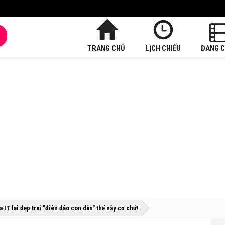
TRANG CHỦ
LỊCH CHIẾU
ĐANG C
»
»
IT lại đẹp trai "điên đảo con dân" thế này cơ chứ!