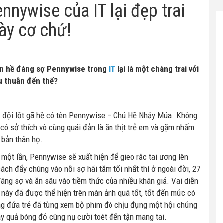
nywise của IT lại đẹp trai
ày cơ chứ!
tên hề đáng sợ Pennywise trong
IT
lại là một chàng trai với
u thuẫn đến thế?
ỷ đội lốt gã hề có tên Pennywise – Chú Hề Nhảy Múa. Không
có sở thích vô cùng quái đản là ăn thịt trẻ em và gặm nhấm
 bản thân họ.
một lần, Pennywise sẽ xuất hiện để gieo rắc tai ương lên
cách đẩy chúng vào nỗi sợ hãi tăm tối nhất thì ở ngoài đời, 27
ng sợ và ăn sâu vào tiềm thức của nhiều khán giả. Vai diễn
 này đã được thể hiện trên màn ảnh quá tốt, tốt đến mức có
hững đứa trẻ đã từng xem bộ phim đó chịu đựng một hội chứng
ay quả bóng đỏ cùng nụ cười toét đến tận mang tai.