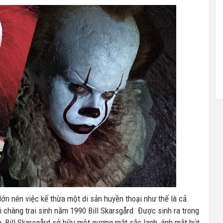
ớn nên việc kế thừa một di sản huyền thoại như thế là cả
chàng trai sinh năm 1990 Bill Skarsgård. Được sinh ra trong
h, Bill Skarsgård sở hữu một gương mặt sắc lạnh, ánh mắt hút