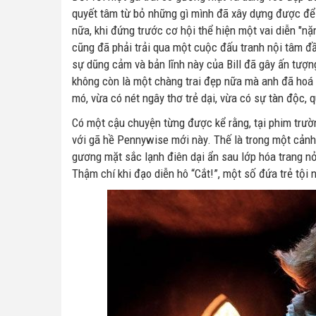
quyết tâm từ bỏ những gì mình đã xây dựng được để 
nữa, khi đứng trước cơ hội thể hiện một vai diễn "nặ
cũng đã phải trải qua một cuộc đấu tranh nội tâm đ
sự dũng cảm và bản lĩnh này của Bill đã gây ấn tượn
không còn là một chàng trai đẹp nữa mà anh đã hoá
mó, vừa có nét ngây thơ trẻ dại, vừa có sự tàn độc, q
Có một cậu chuyện từng được kể rằng, tại phim trư
với gã hề Pennywise mới này. Thế là trong một cảnh 
gương mặt sắc lạnh điên dại ẩn sau lớp hóa trang nở
Thậm chí khi đạo diễn hô “Cắt!”, một số đứa trẻ tội n