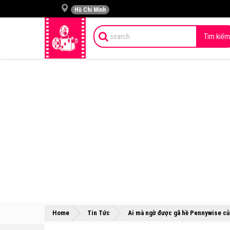
Hồ Chí Minh
Tìm kiếm
Home
Tin Tức
Ai mà ngờ được gã hề Pennywise của 