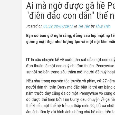
Ai mà ngờ được gã hề Pen
"điên đảo con dân" thế n
Posted on
06:32 09/09/2017
in
Tin Tức
by
Thủy Tiên
Bạn có bao giờ nghĩ rằng, đằng sau lớp mặt nạ 
gương mặt đẹp như tượng tạc và một nội tâm mâ
IT
là câu chuyện kể về cuộc tàn sát của một con qu
đơn thuần là một con quỷ chỉ đơn thuần, Pennywise 
sự nỗi sợ bên trong sâu thẳm mỗi người để huỷ hoại
Nếu như trong nguyên tác truyện và phim, cứ 27 năm 
người dân thị trấn Derry mà đặc biệt là trẻ em bằng 
năm trước đây cũng đã có một Pennywise vô cùng đá
đó được thể hiện bởi Tim Curry, câu chuyện về gã hề
thể khiến một thế hệ trẻ em thập niên 90, tất cả n
ám ảnh tâm lý với hình ảnh những chú hề cầm trên t