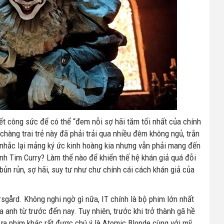
hết công sức để có thể “đem nỗi sợ hãi tăm tối nhất của chính
hàng trai trẻ này đã phải trải qua nhiều đêm không ngủ, trằn
i nhắc lại mảng ký ức kinh hoàng kia nhưng vẫn phải mang đến
nh Tim Curry? Làm thế nào để khiến thế hệ khán giả quá đỗi
 bủn rủn, sợ hãi, suy tư như chư chính cái cách khán giả của
rsgård. Không nghi ngờ gì nữa, IT chính là bộ phim lớn nhất
 anh từ trước đến nay. Tuy nhiên, trước khi trở thành gã hề
 tựa phim khác rất được chú ý là Atomic Blonde cùng với mỹ