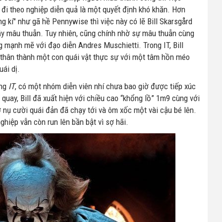
đi theo nghiệp diễn quả là một quyết định khó khăn. Hơn
ng kí" như gã hề Pennywise thì việc này có lẽ Bill Skarsgård
ầy mâu thuẫn. Tuy nhiên, cũng chính nhờ sự mâu thuẫn cùng
g mạnh mẽ với đạo diễn Andres Muschietti. Trong IT, Bill
 thân thành một con quái vật thực sự với một tâm hồn méo
uái dị.
ờng
IT
, có một nhóm diễn viên nhí chưa bao giờ được tiếp xúc
quay, Bill đã xuất hiện với chiều cao “khổng lồ” 1m9 cùng với
 nụ cười quái đản đã chạy tới và ôm xốc một vài cậu bé lên.
ghiệp vẫn còn run lên bần bật vì sợ hãi.