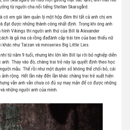
ưởng từ người cha nổi tiếng Stellan Skarsgård.
 và cô em gái làm quản lý một hộp đêm thì tất cả anh chị em
 và đạt được những thành công nhất định. Trong khi ông anh
 hình Vikings thì người anh thứ của Bill là Alexander
 cách là gã ma cà rồng đađánh cắp trái tim của bao thiếu nữ
i khác như Tarzan và miniseries Big Little Lies.
í từ năm 9 tuổi, nhưng khi lớn lên Bill lại rời bỏ nghiệp diễn
 anh. Thay vào đó, chàng trai trẻ này lại quyết định theo học
 người mẫu. Thế rồi như một duyên số không thể chối bỏ, cái
 ảnh rộng. Hết lần này đến lần khác chàng trai trẻ xuất hiện
ế nhưng vẫn anh vẫn chưa có đủ sự may mắn để có được những
a và những người anh của mình.