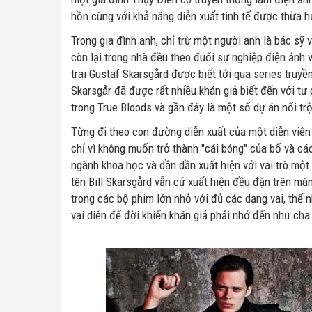
hồn cùng với khả năng diễn xuất tinh tế được thừa h
Trong gia đình anh, chỉ trừ một người anh là bác sỹ
còn lại trong nhà đều theo đuổi sự nghiệp điện ảnh
trai Gustaf Skarsgård được biết tới qua series truyền
Skarsgår đã được rất nhiều khán giả biết đến với tư
trong True Bloods và gần đây là một số dự án nổi trộ
Từng đi theo con đường diễn xuất của một diễn viên nh
chỉ vì không muốn trở thành "cái bóng" của bố và các
ngành khoa học và dần dần xuất hiện với vai trò một
tên Bill Skarsgård vẫn cứ xuất hiện đều đặn trên màn
trong các bộ phim lớn nhỏ với đủ các dạng vai, th
vai diễn để đời khiến khán giả phải nhớ đến như ch