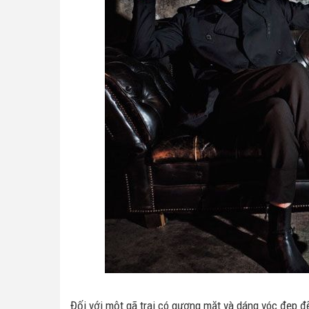
Đối với một gã trai có gương mặt và dáng vóc đẹp đ