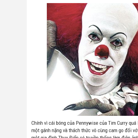
Chính vì cái bóng của Pennywise của Tim Curry quá l
một gánh nặng và thách thức vô cùng cam go đối với 
một gia đình Thụy Điển có truyền thống làm điện ản