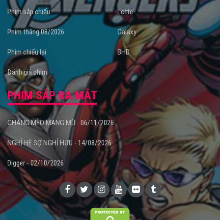
Phim sắp chiếu
Lotte
Phim tháng 08/2026
Galaxy
Phim chiếu lại
BHD
Đánh giá phim
PHIM SẮP RA MẮT
CHÀNG MÈO MANG MŨ - 06/11/2026
NGHỈ HÈ SỢ NGHỈ HƯU - 14/08/2026
Digger - 02/10/2026