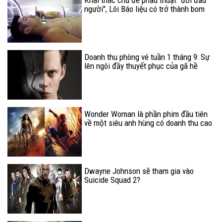
Khai thác chủ đề phẫu thuật "đổi đầu
người", Lôi Báo liệu có trở thành bom
tấn thực sự của điện ảnh Việt?
Doanh thu phòng vé tuần 1 tháng 9: Sự
lên ngôi đầy thuyết phục của gã hề
Pennywise
Wonder Woman là phần phim đầu tiên
về một siêu anh hùng có doanh thu cao
nhất mọi thời đại
Dwayne Johnson sẽ tham gia vào
Suicide Squad 2?