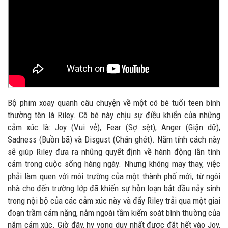
Bộ phim xoay quanh câu chuyện về một cô bé tuổi teen bình
thường tên là Riley. Cô bé này chịu sự điều khiển của những
cảm xúc là: Joy (Vui vẻ), Fear (Sợ sệt), Anger (Giận dữ),
Sadness (Buồn bã) và Disgust (Chán ghét). Năm tính cách này
sẽ giúp Riley đưa ra những quyết định về hành động lẫn tình
cảm trong cuộc sống hàng ngày. Nhưng không may thay, việc
phải làm quen với môi trường của một thành phố mới, từ ngôi
nhà cho đến trường lớp đã khiến sự hỗn loạn bắt đầu nảy sinh
trong nội bộ của các cảm xúc này và đẩy Riley trải qua một giai
đoạn trầm cảm nặng, nằm ngoài tầm kiểm soát bình thường của
năm cảm xúc. Giờ đây, hy vọng duy nhất được đặt hết vào Joy,