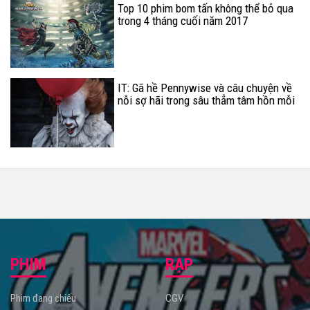
Top 10 phim bom tấn không thể bỏ qua
trong 4 tháng cuối năm 2017
IT: Gã hề Pennywise và câu chuyện về
nỗi sợ hãi trong sâu thẳm tâm hồn mỗi
con người
PHIM
RẠP
Phim đang chiếu
CGV