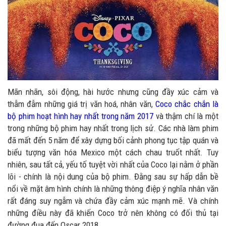
Mãn nhãn, sôi động, hài hước nhưng cũng đầy xúc cảm và
thẫm đẫm những giá trị văn hoá, nhân văn,
Coco chắc chắn là
bộ phim hoạt hình hay nhất trong năm 2017
và thậm chí là một
trong những bộ phim hay nhất trong lịch sử. Các nhà làm phim
đã mất đến 5 năm để xây dựng bối cảnh phong tục tập quán và
biểu tượng văn hóa Mexico một cách chau truốt nhất. Tuy
nhiên, sau tất cả, yếu tố tuyệt vời nhất của Coco lại nằm ở phần
lõi - chính là nội dung của bộ phim. Đằng sau sự hấp dẫn bề
nổi về mặt âm hình chính là những thông điệp ý nghĩa nhân văn
rất đáng suy ngẫm và chứa đầy cảm xúc mạnh mẽ. Và chính
những điều này đã khiến Coco trở nên không có đối thủ tại
đường đua đến Oscar 2018.