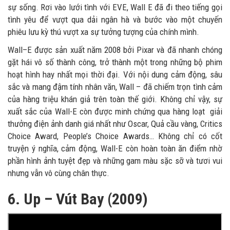
sự sống. Rơi vào lưới tình với EVE, Wall E đã đi theo tiếng gọi
tình yêu để vượt qua dải ngân hà và bước vào một chuyến
phiêu lưu kỳ thú vượt xa sự tưởng tượng của chính mình.
Wall–E được sản xuất năm 2008 bởi Pixar và đã nhanh chóng
gặt hái vô số thành công, trở thành một trong những bộ phim
hoạt hình hay nhất mọi thời đại. Với nội dung cảm động, sâu
sắc và mang đậm tính nhân văn, Wall – đã chiếm trọn tình cảm
của hàng triệu khán giả trên toàn thế giới. Không chỉ vậy, sự
xuất sắc của Wall-E còn được minh chứng qua hàng loạt giải
thưởng điện ảnh danh giá nhất như Oscar, Quả cầu vàng, Critics
Choice Award, People’s Choice Awards… Không chỉ có cốt
truyện ý nghĩa, cảm động, Wall-E còn hoàn toàn ăn điểm nhờ
phần hình ảnh tuyệt đẹp và những gam màu sặc sỡ và tươi vui
nhưng vẫn vô cùng chân thực.
6. Up – Vút Bay (2009)