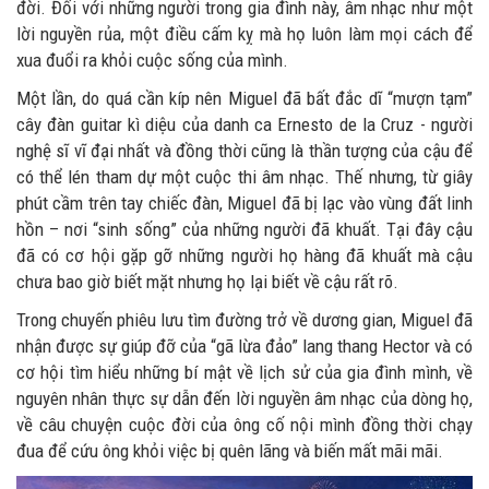
đời. Đối với những người trong gia đình này, âm nhạc như một
lời nguyền rủa, một điều cấm kỵ mà họ luôn làm mọi cách để
xua đuổi ra khỏi cuộc sống của mình.
Một lần, do quá cần kíp nên Miguel đã bất đắc dĩ “mượn tạm”
cây đàn guitar kì diệu của danh ca Ernesto de la Cruz - người
nghệ sĩ vĩ đại nhất và đồng thời cũng là thần tượng của cậu để
có thể lén tham dự một cuộc thi âm nhạc. Thế nhưng, từ giây
phút cầm trên tay chiếc đàn, Miguel đã bị lạc vào vùng đất linh
hồn – nơi “sinh sống” của những người đã khuất. Tại đây cậu
đã có cơ hội gặp gỡ những người họ hàng đã khuất mà cậu
chưa bao giờ biết mặt nhưng họ lại biết về cậu rất rõ.
Trong chuyến phiêu lưu tìm đường trở về dương gian, Miguel đã
nhận được sự giúp đỡ của “gã lừa đảo” lang thang Hector và có
cơ hội tìm hiểu những bí mật về lịch sử của gia đình mình, về
nguyên nhân thực sự dẫn đến lời nguyền âm nhạc của dòng họ,
về câu chuyện cuộc đời của ông cố nội mình đồng thời chạy
đua để cứu ông khỏi việc bị quên lãng và biến mất mãi mãi.