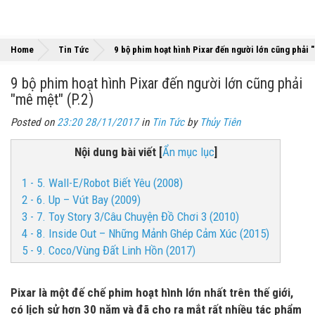
Home
Tin Tức
9 bộ phim hoạt hình Pixar đến người lớn cũng phải "
9 bộ phim hoạt hình Pixar đến người lớn cũng phải
"mê mệt" (P.2)
Posted on
23:20 28/11/2017
in
Tin Tức
by
Thủy Tiên
Nội dung bài viết
[
Ẩn mục lục
]
1 - 5. Wall-E/Robot Biết Yêu (2008)
2 - 6. Up – Vút Bay (2009)
3 - 7. Toy Story 3/Câu Chuyện Đồ Chơi 3 (2010)
4 - 8. Inside Out – Những Mảnh Ghép Cảm Xúc (2015)
5 - 9. Coco/Vùng Đất Linh Hồn (2017)
Pixar là một đế chế phim hoạt hình lớn nhất trên thế giới,
có lịch sử hơn 30 năm và đã cho ra mắt rất nhiều tác phẩm