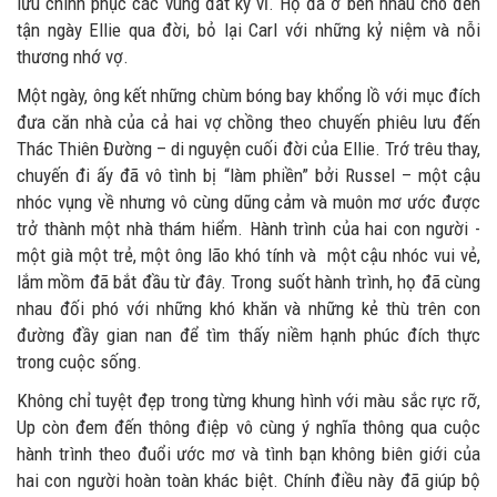
lưu chinh phục các vùng đất kỳ vĩ. Họ đã ở bên nhau cho đến
tận ngày Ellie qua đời, bỏ lại Carl với những kỷ niệm và nỗi
thương nhớ vợ.
Một ngày, ông kết những chùm bóng bay khổng lồ với mục đích
đưa căn nhà của cả hai vợ chồng theo chuyến phiêu lưu đến
Thác Thiên Đường – di nguyện cuối đời của Ellie. Trớ trêu thay,
chuyến đi ấy đã vô tình bị “làm phiền” bởi Russel – một cậu
nhóc vụng về nhưng vô cùng dũng cảm và muôn mơ ước được
trở thành một nhà thám hiểm. Hành trình của hai con người -
một già một trẻ, một ông lão khó tính và một cậu nhóc vui vẻ,
lắm mồm đã bắt đầu từ đây. Trong suốt hành trình, họ đã cùng
nhau đối phó với những khó khăn và những kẻ thù trên con
đường đầy gian nan để tìm thấy niềm hạnh phúc đích thực
trong cuộc sống.
Không chỉ tuyệt đẹp trong từng khung hình với màu sắc rực rỡ,
Up còn đem đến thông điệp vô cùng ý nghĩa thông qua cuộc
hành trình theo đuổi ước mơ và tình bạn không biên giới của
hai con người hoàn toàn khác biệt. Chính điều này đã giúp bộ