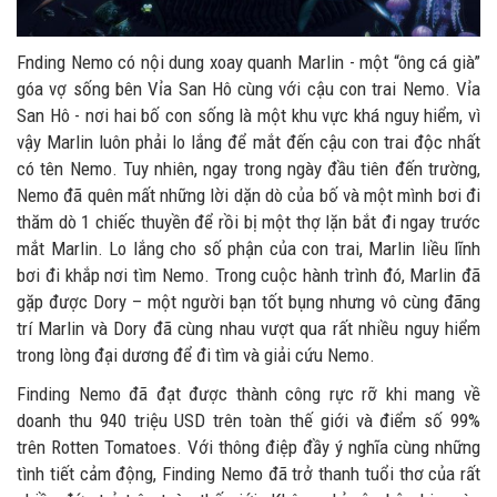
Fnding Nemo có nội dung xoay quanh Marlin - một “ông cá già”
góa vợ sống bên Vỉa San Hô cùng với cậu con trai Nemo. Vỉa
San Hô - nơi hai bố con sống là một khu vực khá nguy hiểm, vì
vậy Marlin luôn phải lo lắng để mắt đến cậu con trai độc nhất
có tên Nemo. Tuy nhiên, ngay trong ngày đầu tiên đến trường,
Nemo đã quên mất những lời dặn dò của bố và một mình bơi đi
thăm dò 1 chiếc thuyền để rồi bị một thợ lặn bắt đi ngay trước
mắt Marlin. Lo lắng cho số phận của con trai, Marlin liều lĩnh
bơi đi khắp nơi tìm Nemo. Trong cuộc hành trình đó, Marlin đã
gặp được Dory – một người bạn tốt bụng nhưng vô cùng đãng
trí Marlin và Dory đã cùng nhau vượt qua rất nhiều nguy hiểm
trong lòng đại dương để đi tìm và giải cứu Nemo.
Finding Nemo đã đạt được thành công rực rỡ khi mang về
doanh thu 940 triệu USD trên toàn thế giới và điểm số 99%
trên Rotten Tomatoes. Với thông điệp đầy ý nghĩa cùng những
tình tiết cảm động, Finding Nemo đã trở thanh tuổi thơ của rất