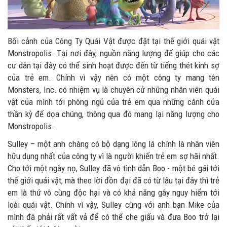
Bối cảnh của Công Ty Quái Vật được đặt tại thế giới quái vật
Monstropolis. Tại nơi đây, nguồn năng lượng để giúp cho các
cư dân tại đây có thể sinh hoạt được đến từ tiếng thét kinh sợ
của trẻ em. Chính vì vậy nên có một công ty mang tên
Monsters, Inc. có nhiệm vụ là chuyên cử những nhân viên quái
vật của mình tới phòng ngủ của trẻ em qua những cánh cửa
thần kỳ để dọa chúng, thông qua đó mang lại năng lượng cho
Monstropolis.
Sulley – một anh chàng có bộ dạng lông lá chính là nhân viên
hữu dụng nhất của công ty vì là người khiến trẻ em sợ hãi nhất.
Cho tới một ngày nọ, Sulley đã vô tình dẫn Boo - một bé gái tới
thế giới quái vật, mà theo lời đồn đại đã có từ lâu tại đây thì trẻ
em là thứ vô cùng độc hại và có khả năng gây nguy hiểm tới
loài quái vật. Chính vì vậy, Sulley cùng với anh bạn Mike của
mình đã phải rất vất vả để có thể che giấu và đưa Boo trở lại