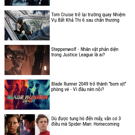
Tom Cruise trở lại trường quay Nhiệm
Vụ Bất Khả Thi 6 sau chấn thương
nghiêm trọng
Steppenwolf - Nhân vật phản diện
trong Justice League là ai?
Blade Runner 2049 trở thành "bom xịt"
phòng vé - Vì đâu nên nỗi?
Dù được tung hô đến mấy, vẫn có 3
điều mà Spider-Man: Homecoming
thua xa hai phiên bản cũ