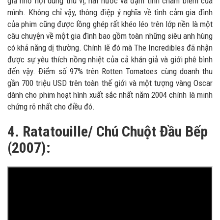
giả nhờ nội dung thú vị, hài hước và đậm tính châm biếm của
mình. Không chỉ vậy, thông điệp ý nghĩa về tình cảm gia đình
của phim cũng được lồng ghép rất khéo léo trên lớp nền là một
câu chuyện về một gia đình bao gồm toàn những siêu anh hùng
có khả năng dị thường. Chính lẽ đó mà The Incredibles đã nhận
được sự yêu thích nồng nhiệt của cả khán giả và giới phê bình
đến vậy. Điểm số 97% trên Rotten Tomatoes cùng doanh thu
gần 700 triệu USD trên toàn thế giới và một tượng vàng Oscar
dành cho phim hoạt hình xuất sắc nhất năm 2004 chính là minh
chứng rõ nhất cho điều đó.
4. Ratatouille/ Chú Chuột Đầu Bếp
(2007):