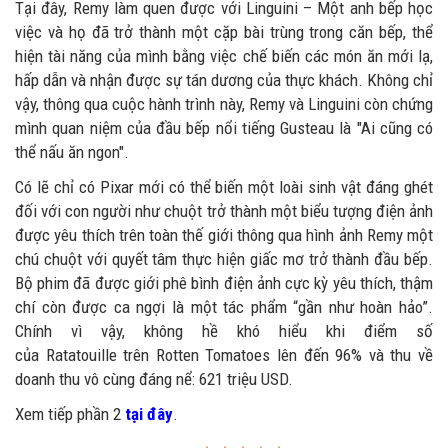
Tại đây, Remy làm quen được với Linguini – Một anh bếp học
việc và họ đã trở thành một cặp bài trùng trong căn bếp, thể
hiện tài năng của mình bằng việc chế biến các món ăn mới lạ,
hấp dẫn và nhận được sự tán dương của thực khách. Không chỉ
vậy, thông qua cuộc hành trình này, Remy và Linguini còn chứng
mình quan niệm của đầu bếp nổi tiếng Gusteau là "Ai cũng có
thể nấu ăn ngon".
Có lẽ chỉ có Pixar mới có thể biến một loài sinh vật đáng ghét
đối với con người như chuột trở thành một biểu tượng điện ảnh
được yêu thích trên toàn thế giới thông qua hình ảnh Remy một
chú chuột với quyết tâm thực hiện giấc mơ trở thành đầu bếp.
Bộ phim đã được giới phê bình điện ảnh cực kỳ yêu thích, thậm
chí còn được ca ngợi là một tác phẩm “gần như hoàn hảo”.
Chính vì vậy, không hề khó hiểu khi điểm số
của Ratatouille trên Rotten Tomatoes lên đến 96% và thu về
doanh thu vô cùng đáng nể: 621 triệu USD.
Xem tiếp phần 2
tại đây
.