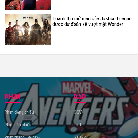
Doanh thu mở màn của Justice League
được dự đoán sẽ vượt mặt Wonder
Woman
PHIM
RẠP
Phim đang chiếu
CGV
Phim sắp chiếu
Lotte
Phim tháng 08/2026
Galaxy