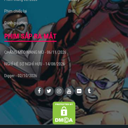
Phim chiếu lại
BHD
Đánh giá phim
PHIM SẮP RA MẮT
CHÀNG MÈO MANG MŨ - 06/11/2026
NGHỈ HÈ SỢ NGHỈ HƯU - 14/08/2026
Digger - 02/10/2026