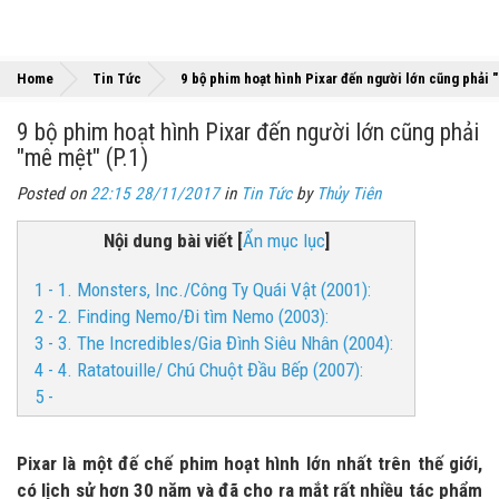
Home
Tin Tức
9 bộ phim hoạt hình Pixar đến người lớn cũng phải "
9 bộ phim hoạt hình Pixar đến người lớn cũng phải
"mê mệt" (P.1)
Posted on
22:15 28/11/2017
in
Tin Tức
by
Thủy Tiên
Nội dung bài viết
[
Ẩn mục lục
]
1 - 1. Monsters, Inc./Công Ty Quái Vật (2001):
2 - 2. Finding Nemo/Đi tìm Nemo (2003):
3 - 3. The Incredibles/Gia Đình Siêu Nhân (2004):
4 - 4. Ratatouille/ Chú Chuột Đầu Bếp (2007):
5 -
Pixar là một đế chế phim hoạt hình lớn nhất trên thế giới,
có lịch sử hơn 30 năm và đã cho ra mắt rất nhiều tác phẩm