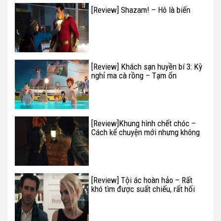
[Review] Shazam! – Hô là biến
[Review] Khách sạn huyền bí 3: Kỳ
nghỉ ma cà rồng – Tạm ổn
[Review]Khung hình chết chóc –
Cách kể chuyện mới nhưng không
phải mới
[Review] Tội ác hoàn hảo – Rất
khó tìm được suất chiếu, rất hối
hận khi ngồi trong rạp