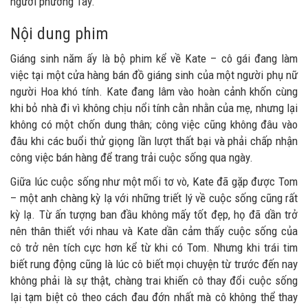
người phương Tây.
Nội dung phim
Giáng sinh năm ấy là bộ phim kể về Kate – cô gái đang làm
việc tại một cửa hàng bán đồ giáng sinh của một người phụ nữ
người Hoa khó tính. Kate đang lâm vào hoàn cảnh khốn cùng
khi bỏ nhà đi vì không chịu nổi tính cằn nhằn của mẹ, nhưng lại
không có một chốn dung thân; công việc cũng không đâu vào
đâu khi các buổi thử giọng lần lượt thất bại và phải chấp nhận
công việc bán hàng để trang trải cuộc sống qua ngày.
Giữa lúc cuộc sống như một mối tơ vò, Kate đã gặp được Tom
– một anh chàng kỳ lạ với những triết lý về cuộc sống cũng rất
kỳ lạ. Từ ấn tượng ban đầu không mấy tốt đẹp, họ đã dần trở
nên thân thiết với nhau và Kate dần cảm thấy cuộc sống của
cô trở nên tích cực hơn kể từ khi có Tom. Nhưng khi trái tim
biết rung động cũng là lúc cô biết mọi chuyện từ trước đến nay
không phải là sự thật, chàng trai khiến cô thay đổi cuộc sống
lại tạm biệt cô theo cách đau đớn nhất mà cô không thể thay