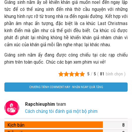
Giáng sinh năm ấy sẽ khiến khán giả muốn noel đến ngay lập
tức để có thể xúng xính đến nhà thờ cầu nguyện với những
khung hình rực rỡ từ trong nhà ra đến ngoài đường. Kết hợp với
phần âm nhạc ấn tượng, đặc biệt là ca khúc Last Christmas
kinh điển mà gần như cả thế giới đều biết. Ca khúc cũ được
phát đi phát lại những không hề khiến khán giả nhàm chán vì
cảm xúc của khán giả mỗi lần nghe nhạc lại khác nhau.
Giáng sinh năm ấy đang được công chiếu tại các rạp chiếu
phim trên toàn quốc. Chúc các bạn xem phim vui vẻ!
5
/
5
(
81
bình chọn
)
CHƯƠNG TRÌNH COMMENT HAY - NHẬN NGAY QUÀ TẶNG
Rapchieuphim
team
Cách chúng tôi đánh giá một bộ phim
Kịch bản
8