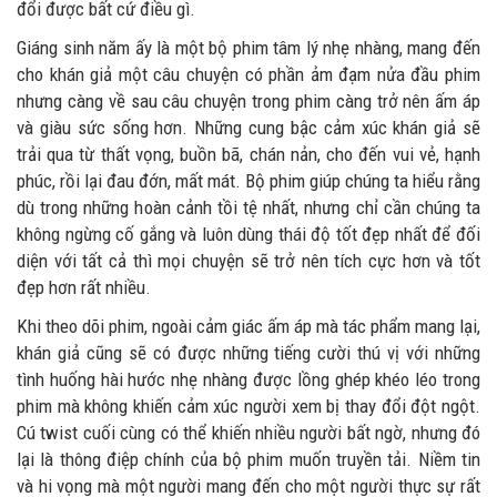
đổi được bất cứ điều gì.
Giáng sinh năm ấy là một bộ phim tâm lý nhẹ nhàng, mang đến
cho khán giả một câu chuyện có phần ảm đạm nửa đầu phim
nhưng càng về sau câu chuyện trong phim càng trở nên ấm áp
và giàu sức sống hơn. Những cung bậc cảm xúc khán giả sẽ
trải qua từ thất vọng, buồn bã, chán nản, cho đến vui vẻ, hạnh
phúc, rồi lại đau đớn, mất mát. Bộ phim giúp chúng ta hiểu rằng
dù trong những hoàn cảnh tồi tệ nhất, nhưng chỉ cần chúng ta
không ngừng cố gắng và luôn dùng thái độ tốt đẹp nhất để đối
diện với tất cả thì mọi chuyện sẽ trở nên tích cực hơn và tốt
đẹp hơn rất nhiều.
Khi theo dõi phim, ngoài cảm giác ấm áp mà tác phẩm mang lại,
khán giả cũng sẽ có được những tiếng cười thú vị với những
tình huống hài hước nhẹ nhàng được lồng ghép khéo léo trong
phim mà không khiến cảm xúc người xem bị thay đổi đột ngột.
Cú twist cuối cùng có thể khiến nhiều người bất ngờ, nhưng đó
lại là thông điệp chính của bộ phim muốn truyền tải. Niềm tin
và hi vọng mà một người mang đến cho một người thực sự rất