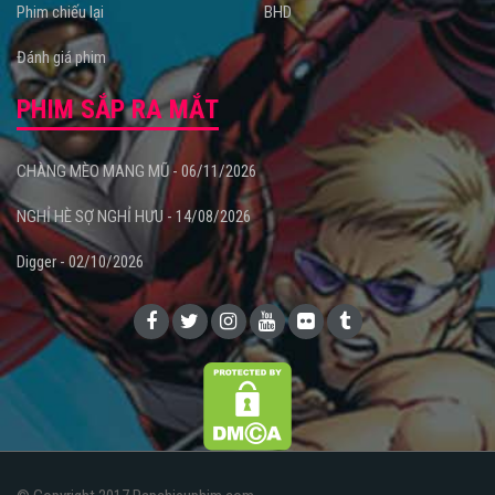
Phim chiếu lại
BHD
Đánh giá phim
PHIM SẮP RA MẮT
CHÀNG MÈO MANG MŨ - 06/11/2026
NGHỈ HÈ SỢ NGHỈ HƯU - 14/08/2026
Digger - 02/10/2026