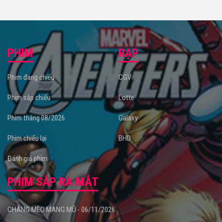
PHIM
RẠP
Phim đang chiếu
CGV
Phim sắp chiếu
Lotte
Phim tháng 08/2026
Galaxy
Phim chiếu lại
BHD
Đánh giá phim
PHIM SẮP RA MẮT
CHÀNG MÈO MANG MŨ - 06/11/2026