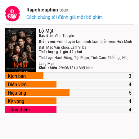
Rapchieuphim
team
Cách chúng tôi đánh giá một bộ phim
Lộ Mặt
Đạo diễn
:Vĩnh Thuyên
Diễn viên
: vĩnh thuyên kim, minh luân, Diễn viên, Hứa Minh
Đạt, Mạc Văn Khoa, Lâm Vĩ Dạ
Thời lượng
:
1 giờ 40 phút
Thể loại
: Hành Động, Tội Phạm, Tình Cảm, Thể loại, Hài,
Lãng Mạn
Khởi chiếu
: 29/06/18 tại Việt Nam
Kịch bản
3
Diễn viên
4
Hiệu ứng
5
Kỳ vọng
4
Tổng điểm
4