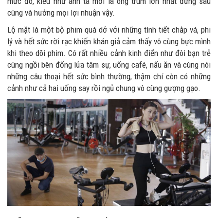
mức đó, kiểu như anh ta mới là ông trùm lớn nhất đứng sau
cùng và hưởng mọi lợi nhuận vậy.
Lộ mặt là một bộ phim quá dở với những tình tiết chắp vá, phi
lý và hết sức rời rạc khiến khán giả cảm thấy vô cùng bực mình
khi theo dõi phim. Có rất nhiều cảnh kinh điển như đôi bạn trẻ
cùng ngồi bên đống lửa tâm sự, uống café, nấu ăn và cùng nói
những câu thoại hết sức bình thường, thậm chí còn có những
cảnh như cả hai uống say rồi ngủ chung vô cùng gượng gạo.