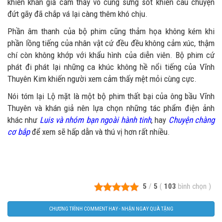
khiến khán giả cảm thấy vô cùng sửng sốt khiến câu chuyện
đứt gãy đã chắp vá lại càng thêm khó chịu.
Phần âm thanh của bộ phim cũng thảm họa không kém khi
phần lồng tiếng của nhân vật cứ đều đều không cảm xúc, thậm
chí còn không khớp với khẩu hình của diễn viên. Bộ phim cứ
phát đi phát lại những ca khúc không hề nổi tiếng của Vĩnh
Thuyên Kim khiến người xem cảm thấy mệt mỏi cùng cực.
Nói tóm lại Lộ mặt là một bộ phim thất bại của ông bầu Vĩnh
Thuyên và khán giả nên lựa chọn những tác phẩm điện ảnh
khác như
Luis và nhóm bạn ngoài hành tinh
, hay
Chuyện chàng
cơ bắp
để xem sẽ hấp dẫn và thú vị hơn rất nhiều.
5
/
5
(
103
bình chọn
)
CHƯƠNG TRÌNH COMMENT HAY - NHẬN NGAY QUÀ TẶNG