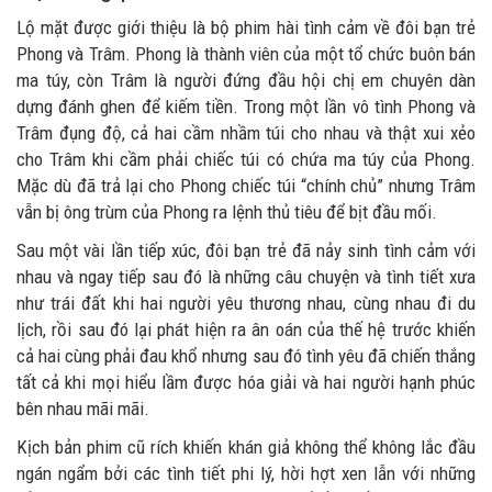
Lộ mặt được giới thiệu là bộ phim hài tình cảm về đôi bạn trẻ
Phong và Trâm. Phong là thành viên của một tổ chức buôn bán
ma túy, còn Trâm là người đứng đầu hội chị em chuyên dàn
dựng đánh ghen để kiếm tiền. Trong một lần vô tình Phong và
Trâm đụng độ, cả hai cầm nhầm túi cho nhau và thật xui xẻo
cho Trâm khi cầm phải chiếc túi có chứa ma túy của Phong.
Mặc dù đã trả lại cho Phong chiếc túi “chính chủ” nhưng Trâm
vẫn bị ông trùm của Phong ra lệnh thủ tiêu để bịt đầu mối.
Sau một vài lần tiếp xúc, đôi bạn trẻ đã nảy sinh tình cảm với
nhau và ngay tiếp sau đó là những câu chuyện và tình tiết xưa
như trái đất khi hai người yêu thương nhau, cùng nhau đi du
lịch, rồi sau đó lại phát hiện ra ân oán của thế hệ trước khiến
cả hai cùng phải đau khổ nhưng sau đó tình yêu đã chiến thắng
tất cả khi mọi hiểu lầm được hóa giải và hai người hạnh phúc
bên nhau mãi mãi.
Kịch bản phim cũ rích khiến khán giả không thể không lắc đầu
ngán ngẩm bởi các tình tiết phi lý, hời hợt xen lẫn với những