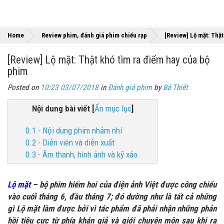
Home
Review phim, đánh giá phim chiếu rạp
[Review] Lộ mặt: Thậ
[Review] Lộ mặt: Thật khó tìm ra điểm hay của bộ
phim
Posted on
10:23 03/07/2018
in
Đánh giá phim
by
Bá Thiết
Nội dung bài viết
[
Ẩn mục lục
]
0.1 - Nội dung phim nhảm nhí
0.2 - Diễn viên và diễn xuất
0.3 - Âm thanh, hình ảnh và kỹ xảo
L
ộ mặt
– bộ phim hiếm hoi của điện ảnh Việt được công chiếu
vào cuối tháng 6, đầu tháng 7; đó dường như là tất cả những
gì Lộ mặt làm được bởi vì tác phẩm đã phải nhận những phản
hồi tiêu cực từ phía khán giả và giới chuyên môn sau khi ra