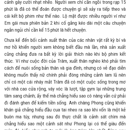
cảnh gây cười nhạt nhẽo. Người xem chỉ cần ngồi trong rạp 15
phút là đã có thể đoán được chuyện gì sẽ xảy ra tiếp theo và
cái kết bộ phim như thế nào. Lộ mặt được nhiều người ví như
Em gái mưa phiên bản 2 khi cố gắng kéo dài một câu chuyện
ngắn ngủi chỉ cần kể 15 phút là hết chuyện.
Chưa kể đến bối cảnh xuất thân của các nhân vật rất kỳ bí và
mơ hồ khiến người xem không biết đầu mà lần, nhà sản xuất
cũng chẳng đưa ra bất kỳ lời giải thích nào khi bộ phim kết
thúc. Ví như cuộc đời của Trâm, xuất thân nghèo khó phải tìm
cách để nuôi sống bản thân và gia đình, nhưng có vẻ đạo diễn
không muốn thấy nữ chính phải đóng những cảnh lam lũ nên
chỉ có một cái nháy mắt Trâm đã có một cuộc sống trong mơ
với nhà cao cửa rộng, váy vóc là lượt, tập gym lại những trung
tâm sang chảnh; ấy thế mà chẳng hiểu sao cô nàng vẫn cứ phải
đi đánh ghen để kiếm tiền sống. Anh chàng Phong cũng khiến
khán giả chẳng hiểu đầu cua tai nheo ra sao khi vốn là một kẻ
buôn ma túy, nhưng sau đó thực chất là cảnh sát chìm mà
chẳng hiểu sao một cảnh sát như Phong lại có thể giàu đến