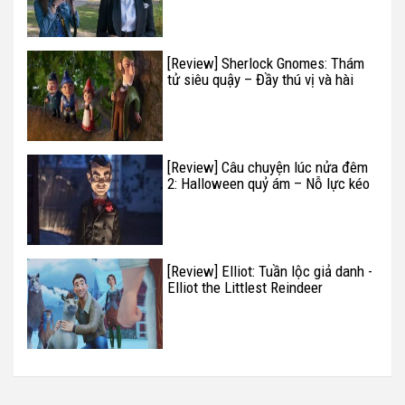
[Review] Sherlock Gnomes: Thám
tử siêu quậy – Đầy thú vị và hài
hước
[Review] Câu chuyện lúc nửa đêm
2: Halloween quỷ ám – Nỗ lực kéo
dài thương hiệu thất bại
[Review] Elliot: Tuần lộc giả danh -
Elliot the Littlest Reindeer