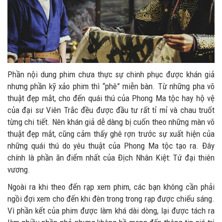
Phần nội dung phim chưa thực sự chinh phục được khán giả
nhưng phần kỹ xảo phim thì “phê” miễn bàn. Từ những pha võ
thuật đẹp mắt, cho đến quái thú của Phong Ma tộc hay hộ vệ
của đại sư Viên Trắc đều được đầu tư rất tỉ mỉ và chau truốt
từng chi tiết. Nên khán giả dễ dàng bị cuốn theo những màn võ
thuật đẹp mắt, cũng cảm thấy ghê rợn trước sự xuất hiện của
những quái thú do yêu thuật của Phong Ma tộc tạo ra. Đây
chính là phần ăn điểm nhất của Địch Nhân Kiệt: Tứ đại thiên
vương.
Ngoài ra khi theo đến rạp xem phim, các bạn không cần phải
ngồi đợi xem cho đến khi đèn trong trong rạp được chiếu sáng.
Vì phần kết của phim được làm khá dài dòng, lại được tách ra