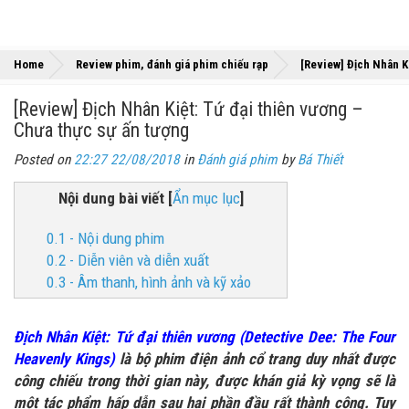
Home
Review phim, đánh giá phim chiếu rạp
[Review] Địch Nhân K
[Review] Địch Nhân Kiệt: Tứ đại thiên vương –
Chưa thực sự ấn tượng
Posted on
22:27 22/08/2018
in
Đánh giá phim
by
Bá Thiết
Nội dung bài viết
[
Ẩn mục lục
]
0.1 - Nội dung phim
0.2 - Diễn viên và diễn xuất
0.3 - Âm thanh, hình ảnh và kỹ xảo
Địch Nhân Kiệt: Tứ đại thiên vương (Detective Dee: The Four
Heavenly Kings)
là bộ phim điện ảnh cổ trang duy nhất được
công chiếu trong thời gian này, được khán giả kỳ vọng sẽ là
một tác phẩm hấp dẫn sau hai phần đầu rất thành công. Tuy