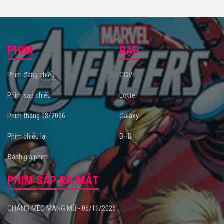
PHIM
RẠP
Phim đang chiếu
CGV
Phim sắp chiếu
Lotte
Phim tháng 08/2026
Galaxy
Phim chiếu lại
BHD
Đánh giá phim
PHIM SẮP RA MẮT
CHÀNG MÈO MANG MŨ - 06/11/2026