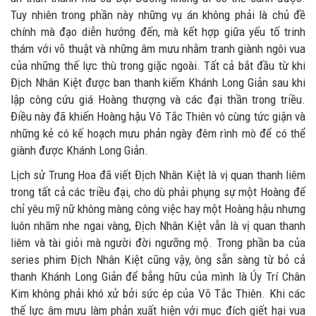
Tuy nhiên trong phần này những vụ án không phải là chủ đề
chính mà đạo diễn hướng đến, mà kết hợp giữa yếu tố trinh
thám với võ thuật và những âm mưu nhằm tranh giành ngôi vua
của những thế lực thù trong giặc ngoài. Tất cả bắt đầu từ khi
Địch Nhân Kiệt được ban thanh kiếm Khánh Long Giản sau khi
lập công cứu giá Hoàng thượng và các đại thần trong triều.
Điều này đã khiến Hoàng hậu Võ Tắc Thiên vô cùng tức giận và
những kẻ có kế hoạch mưu phản ngày đêm rình mò để có thể
giành được Khánh Long Giản.
Lịch sử Trung Hoa đã viết Địch Nhân Kiệt là vị quan thanh liêm
trong tất cả các triều đại, cho dù phải phụng sự một Hoàng đế
chỉ yêu mỹ nữ không màng công việc hay một Hoàng hậu nhưng
luôn nhăm nhe ngai vàng, Địch Nhân Kiệt vẫn là vị quan thanh
liêm và tài giỏi mà người đời ngưỡng mộ. Trong phần ba của
series phim Địch Nhân Kiệt cũng vậy, ông sẵn sàng từ bỏ cả
thanh Khánh Long Giản để bẳng hữu của mình là Úy Trí Chân
Kim không phải khó xử bởi sức ép của Võ Tắc Thiên. Khi các
thế lực âm mưu làm phản xuất hiện với mục đích giết hại vua