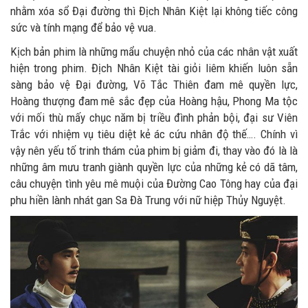
nhằm xóa sổ Đại đường thì Địch Nhân Kiệt lại không tiếc công
sức và tính mạng để bảo vệ vua.
Kịch bản phim là những mẩu chuyện nhỏ của các nhân vật xuất
hiện trong phim. Địch Nhân Kiệt tài giỏi liêm khiến luôn sẵn
sàng bảo vệ Đại đường, Võ Tắc Thiên đam mê quyền lực,
Hoàng thượng đam mê sắc đẹp của Hoàng hậu, Phong Ma tộc
với mối thù mấy chục năm bị triều đình phản bội, đại sư Viên
Trắc với nhiệm vụ tiêu diệt kẻ ác cứu nhân độ thế…. Chính vì
vậy nên yếu tố trinh thám của phim bị giảm đi, thay vào đó là là
những âm mưu tranh giành quyền lực của những kẻ có dã tâm,
câu chuyện tình yêu mê muội của Đường Cao Tông hay của đại
phu hiền lành nhát gan Sa Đà Trung với nữ hiệp Thủy Nguyệt.