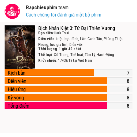
Rapchieuphim
team
Cách chúng tôi đánh giá một bộ phim
Địch Nhân Kiệt 3: Tứ Đại Thiên Vương
Đạo diễn
:Hark Tsui
Diễn viên
: triệu hựu đình, Lâm Canh Tân, Phùng Thiệu
Phong, lưu gia linh, Diễn viên
Thời lượng
:
1 giờ 40 phút
Thể loại
: Cổ Trang, Thể loại, Tâm Lý, Hành Động
Khởi chiếu
: 17/08/18 tại Việt Nam
Kịch bản
7
Diễn viên
8
Hiệu ứng
8
Kỳ vọng
8
Tổng điểm
8