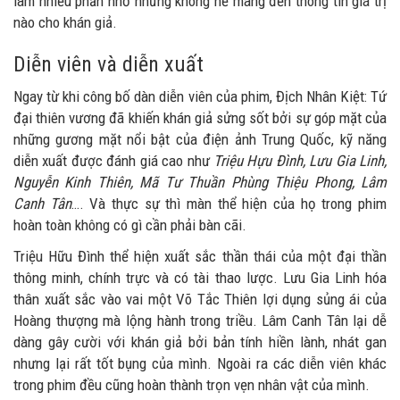
làm nhiều phần nhỏ nhưng không hề mang đến thông tin giá trị
nào cho khán giả.
Diễn viên và diễn xuất
Ngay từ khi công bố dàn diễn viên của phim, Địch Nhân Kiệt: Tứ
đại thiên vương đã khiến khán giả sửng sốt bởi sự góp mặt của
những gương mặt nổi bật của điện ảnh Trung Quốc, kỹ năng
diễn xuất được đánh giá cao như
Triệu Hựu Đình, Lưu Gia Linh,
Nguyễn Kinh Thiên, Mã Tư Thuần Phùng Thiệu Phong, Lâm
Canh Tân
…. Và thực sự thì màn thể hiện của họ trong phim
hoàn toàn không có gì cần phải bàn cãi.
Triệu Hữu Đình thể hiện xuất sắc thần thái của một đại thần
thông minh, chính trực và có tài thao lược. Lưu Gia Linh hóa
thân xuất sắc vào vai một Võ Tắc Thiên lợi dụng sủng ái của
Hoàng thượng mà lộng hành trong triều. Lâm Canh Tân lại dễ
dàng gây cười với khán giả bởi bản tính hiền lành, nhát gan
nhưng lại rất tốt bụng của mình. Ngoài ra các diễn viên khác
trong phim đều cũng hoàn thành trọn vẹn nhân vật của mình.