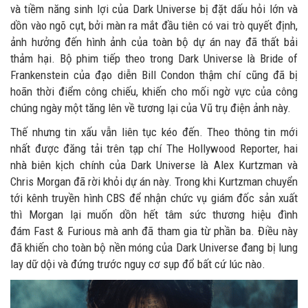
và tiềm năng sinh lợi của Dark Universe bị đặt dấu hỏi lớn và
dồn vào ngõ cụt, bởi màn ra mắt đầu tiên có vai trò quyết định,
ảnh hưởng đến hình ảnh của toàn bộ dự án nay đã thất bải
thảm hại. Bộ phim tiếp theo trong Dark Universe là Bride of
Frankenstein của đạo diễn Bill Condon thậm chí cũng đã bị
hoãn thời điểm công chiếu, khiến cho mối ngờ vực của công
chúng ngày một tăng lên về tương lại của Vũ trụ điện ảnh này.
Thế nhưng tin xấu vẫn liên tục kéo đến. Theo thông tin mới
nhất được đăng tải trên tạp chí The Hollywood Reporter, hai
nhà biên kịch chính của Dark Universe là Alex Kurtzman và
Chris Morgan đã rời khỏi dự án này. Trong khi Kurtzman chuyển
tới kênh truyền hình CBS để nhận chức vụ giám đốc sản xuất
thì Morgan lại muốn dồn hết tâm sức thương hiệu đình
đám Fast & Furious mà anh đã tham gia từ phần ba. Điều này
đã khiến cho toàn bộ nền móng của Dark Universe đang bị lung
lay dữ dội và đứng trước nguy cơ sụp đổ bất cứ lúc nào.