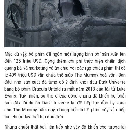
Mặc dù vậy, bộ phim đã ngốn một lượng kinh phí sản xuất lên
đến 125 triệu USD. Cộng thêm chi phí thực hiện chiến dịch
quảng bá và marketing và ăn chia với các rạp chiếu phim thì có
lẽ 409 triệu USD vẫn chưa thể giúp The Mummy hoà vốn. Ban
đầu, nhà sản xuất đã từng có ý định khởi đầu Dark Universe
bằng bộ phim Dracula Untold ra mắt năm 2013 của tài tử Luke
Evans. Tuy nhiên, sự thờ ơ của công chúng đã khiến họ phải
tạm đẩy lùi dự án Dark Universe lại để tiếp tục dồn hy vọng
cho The Mummy năm nay, nhưng tiếc là bộ phim này vẫn tiếp
tục chuốc lấy thất bại đau đớn.
Những chuỗi thất bại liên tiếp như vậy đã khiến cho tương lại