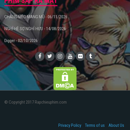
PHIM SẮP RA MẮT
CHÀNG MÈO MANG MŨ - 06/11/2026
NGHỈ HÈ SỢ NGHỈ HƯU - 14/08/2026
Digger - 02/10/2026
© Copyright 2017 Rapchieuphim.com
Privacy Policy
Terms of us
About Us