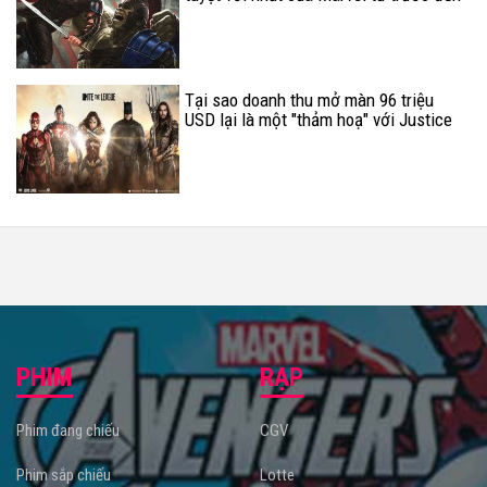
nay
Tại sao doanh thu mở màn 96 triệu
USD lại là một "thảm hoạ" với Justice
League?
PHIM
RẠP
Phim đang chiếu
CGV
Phim sắp chiếu
Lotte