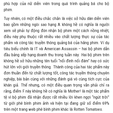
phù hợp của nữ diễn viên trong quá trình quảng bá cho bộ
phim.
Tuy nhiên, có một điều chắc chắn là việc sở hữu dàn diễn viên
bao gồm những ngôi sao hạng A không hề có nghĩa là người
xem sẽ phải tự động đón nhận bộ phim một cách nồng nhiệt,
điều này phụ thuộc rất nhiều vào chất lượng thực sự của tác
phẩm và công tác truyền thông quảng bá của hãng phim. Ví dụ
tiêu biểu chính là IT và American Assassin – hai bộ phim dẫn
đầu bảng xếp hạng doanh thu trong tuần này. Hai bộ phim trên
không hề sở hữu những tên tuổi “nổi đình nổi đám” hay có sức
hút lớn với giới truyền thông. Thành công của hai tác phẩm này
đơn thuần đến từ chất lượng tốt, công tác truyền thông chuyên
nghiệp, bài bản cùng với những đánh giá vô cùng tích cực của
khán giả. Thế nhưng, có một điều quan trọng vẫn phải chỉ ra
rằng, điểm F này không hề có nghĩa là Mother! là một tác phẩm
tệ vì bộ phim đã nhận được rất nhiều lời khen ngợi “ngút trời”
từ giới phê bình phim ảnh và hiện tại đang giữ số điểm 69%
trên một trang web phê bình phim khác là Rotten Tomatoes.