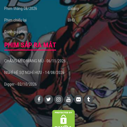
Phim tháng 08/2026
Galaxy
Phim chiếu lại
BHD
Đánh giá phim
PHIM SẮP RA MẮT
CHÀNG MÈO MANG MŨ - 06/11/2026
NGHỈ HÈ SỢ NGHỈ HƯU - 14/08/2026
Digger - 02/10/2026