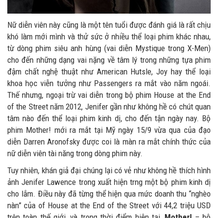
Nữ diễn viên này cũng là một tên tuổi được đánh giá là rất chịu
khó làm mới mình và thử sức ở nhiều thể loại phim khác nhau,
từ dòng phim siêu anh hùng (vai diễn Mystique trong X-Men)
cho đến những dạng vai nặng về tâm lý trong những tựa phim
đậm chất nghệ thuật như American Hutsle, Joy hay thể loại
khoa học viễn tưởng như Passengers ra mắt vào năm ngoái.
Thế nhưng, ngoại trừ vai diễn trong bộ phim House at the End
of the Street năm 2012, Jenifer gần như không hề có chút quan
tâm nào đến thể loại phim kinh dị, cho đến tận ngày nay. Bộ
phim Mother! mới ra mắt tại Mỹ ngày 15/9 vừa qua của đạo
diễn Darren Aronofsky được coi là màn ra mắt chính thức của
nữ diễn viên tài năng trong dòng phim này.
Tuy nhiên, khán giả đại chúng lại có vẻ như không hề thích hình
ảnh Jenifer Lawence trong xuất hiện trng một bộ phim kinh dị
cho lắm. Điều này đã từng thể hiện qua mức doanh thu “nghèo
nàn” của of House at the End of the Street với 44,2 triệu USD
trên toàn thế giới, và trong thời điểm hiện tại,
Mother!
– bộ