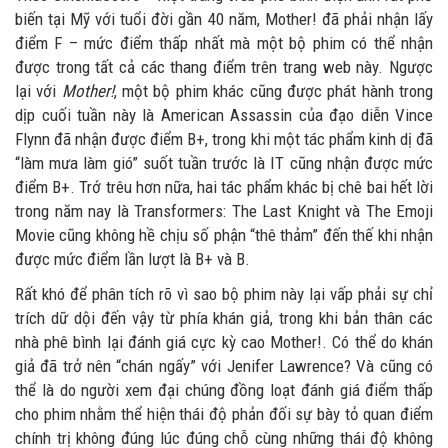
biến tại Mỹ với tuổi đời gần 40 năm, Mother! đã phải nhận lấy
điểm F – mức điểm thấp nhất mà một bộ phim có thể nhận
được trong tất cả các thang điểm trên trang web này. Ngược
lại với
Mother!
, một bộ phim khác cũng được phát hành trong
dịp cuối tuần này là American Assassin của đạo diễn Vince
Flynn đã nhận được điểm B+, trong khi một tác phẩm kinh dị đã
“làm mưa làm gió” suốt tuần trước là IT cũng nhận được mức
điểm B+. Trớ trêu hơn nữa, hai tác phẩm khác bị chê bai hết lời
trong năm nay là Transformers: The Last Knight và The Emoji
Movie cũng không hề chịu số phận “thê thảm” đến thế khi nhận
được mức điểm lần lượt là B+ và B.
Rất khó để phân tích rõ vì sao bộ phim này lại vấp phải sự chỉ
trích dữ dội đến vậy từ phía khán giả, trong khi bản thân các
nhà phê bình lại đánh giá cực kỳ cao Mother!. Có thể do khán
giả đã trở nên “chán ngấy” với Jenifer Lawrence? Và cũng có
thể là do người xem đại chúng đồng loạt đánh giá điểm thấp
cho phim nhằm thể hiện thái độ phản đối sự bày tỏ quan điểm
chính trị không đúng lúc đúng chỗ cùng những thái độ không