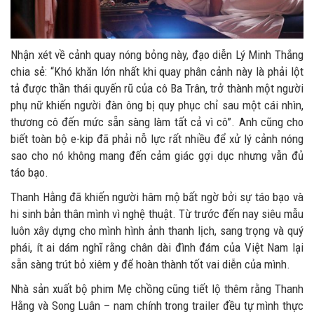
Nhận xét về cảnh quay nóng bỏng này, đạo diễn Lý Minh Thắng
chia sẻ: “Khó khăn lớn nhất khi quay phân cảnh này là phải lột
tả được thần thái quyến rũ của cô Ba Trân, trở thành một người
phụ nữ khiến người đàn ông bị quy phục chỉ sau một cái nhìn,
thương cô đến mức sẵn sàng làm tất cả vì cô”. Anh cũng cho
biết toàn bộ e-kip đã phải nỗ lực rất nhiều để xử lý cảnh nóng
sao cho nó không mang đến cảm giác gợi dục nhưng vẫn đủ
táo bạo.
Thanh Hằng đã khiến người hâm mộ bất ngờ bởi sự táo bạo và
hi sinh bản thân mình vì nghệ thuật. Từ trước đến nay siêu mẫu
luôn xây dựng cho mình hình ảnh thanh lịch, sang trọng và quý
phái, ít ai dám nghĩ rằng chân dài đình đám của Việt Nam lại
sẵn sàng trút bỏ xiêm y để hoàn thành tốt vai diễn của mình.
Nhà sản xuất bộ phim Mẹ chồng cũng tiết lộ thêm rằng Thanh
Hằng và Song Luân – nam chính trong trailer đều tự mình thực