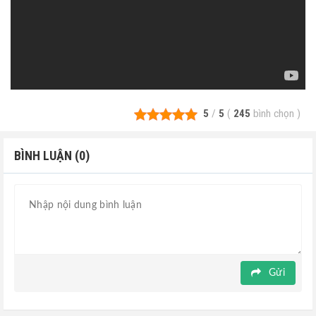
5
/
5
(
245
bình chọn
)
BÌNH LUẬN (0)
Gửi