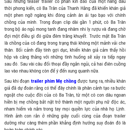
Sau những teaser trailer có phần kín đáo của một nàng dâu
thời phong kiến, cô Ba Trân của Thanh Hằng đã khiến khán giả
một phen ngỡ ngàng khi đóng cảnh ân ái tạo bạo với chính
chồng của mình. Trong đoạn clip dài gần 1 phút, cô Ba Trân
trong bộ áo ngủ mong tanh đang nhâm nhi ly rượu và đang chờ
đợi một điều gì đó giữa đêm trăng khuyết. Trước mặt Ba Trân
là chồng của cô đang trong trạng thái không một mảnh vải che
thân. Bối cảnh đầy tính gợi dục, khiến khán giả cảm thấy hồi
hộp và căng thằng với những tình huống sẽ xảy ra tiếp ngay
sau đó. Sau vài câu đối thoại đầy ngắn ngủi, cả hai điên cuồng
lao vào nhau không còn để ý đến xung quanh nữa.
Sau khi đoạn
trailer phim Mẹ chồng
được tung ra, nhiều khán
giả đã dự đoán rằng có thể đây chính là phân cảnh tạo ra bước
ngoặt cho cuộc đời của cô Ba Trân, từ một cô con dâu ngoan
hiền bị mẹ chồng bắt nặt trở thành một người phụ nữ độc ác,
nham hiểm và nắm trong tay mọi quyền lực của nhà họ Lịnh.
Hình ảnh con rắn ở những giây cuối cùng của đoạn trailer
dường như càng thêm phần khẳng định hướng suy đoán đó là
hoàn toàn chính xác.