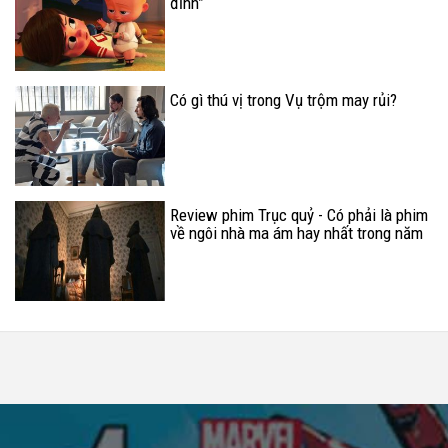
đỉnh”
Có gì thú vị trong Vụ trộm may rủi?
Review phim Trục quỷ - Có phải là phim
về ngôi nhà ma ám hay nhất trong năm
như lời đồn?