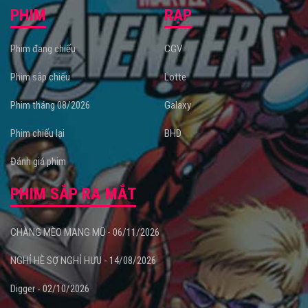
PHIM
RẠP
Phim đang chiếu
CGV
Phim sắp chiếu
Lotte
Phim tháng 08/2026
Galaxy
Phim chiếu lại
BHD
Đánh giá phim
PHIM SẮP RA MẮT
CHÀNG MÈO MANG MŨ - 06/11/2026
NGHỈ HÈ SỢ NGHỈ HƯU - 14/08/2026
Digger - 02/10/2026